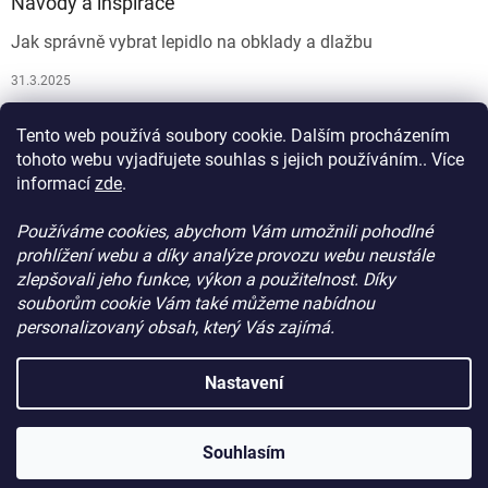
Návody a inspirace
Jak správně vybrat lepidlo na obklady a dlažbu
31.3.2025
Jak vybrat spárovací hmotu
Tento web používá soubory cookie. Dalším procházením
26.9.2024
tohoto webu vyjadřujete souhlas s jejich používáním.. Více
informací
zde
.
Používáme cookies, abychom Vám umožnili pohodlné
prohlížení webu a díky analýze provozu webu neustále
zlepšovali jeho funkce, výkon a použitelnost. Díky
souborům cookie Vám také můžeme nabídnou
personalizovaný obsah, který Vás zajímá.
Vytvořil Shoptet
Nastavení
Copyright 2026
ProdejStavebniChemie.cz
. Všechna práva
Souhlasím
vyhrazena.
Upravit nastavení cookies