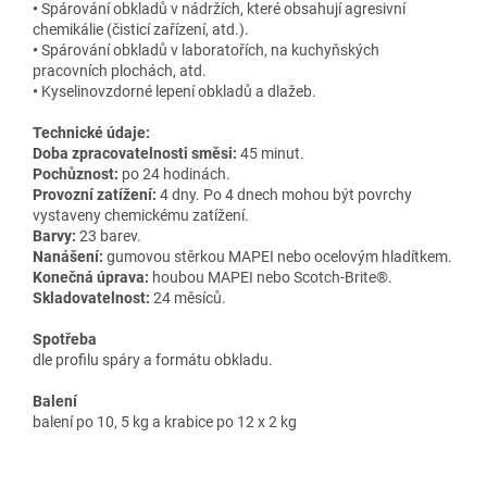
•
Spárování obkladů v nádržích, které obsahují agresivní
chemikálie (čisticí zařízení, atd.).
•
Spárování obkladů v laboratořích, na kuchyňských
pracovních plochách, atd.
•
Kyselinovzdorné lepení obkladů a dlažeb.
Technické údaje:
Doba zpracovatelnosti směsi:
45 minut.
Pochůznost:
po 24 hodinách.
Provozní zatížení:
4 dny. Po 4 dnech mohou být povrchy
vystaveny chemickému zatížení.
Barvy:
23 barev.
Nanášení:
gumovou stěrkou MAPEI nebo ocelovým hladítkem.
Konečná úprava:
houbou MAPEI nebo Scotch-Brite®.
Skladovatelnost:
24 měsíců.
Spotřeba
dle profilu spáry a formátu obkladu.
Balení
balení po 10, 5 kg a krabice po 12 x 2 kg