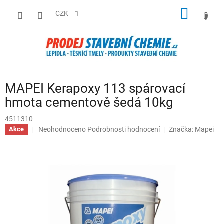
Přejít
NÁKUP
na
CZK
obsah
KOŠÍK
MAPEI Kerapoxy 113 spárovací
hmota cementově šedá 10kg
4511310
Průměrné
Neohodnoceno
Podrobnosti hodnocení
Značka:
Mapei
Akce
hodnocení
produktu
je
0,0
z
5
hvězdiček.