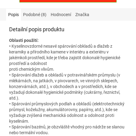
Popis
Podobné (8)
Hodnocení
Značka
Detailní popis produktu
Oblasti použití:
•
Kyselinovzdorné nesavé spárování obkladů a dlažeb z
keramiky a přírodního kamene v interiéru a exteriéru v
jakémkoli prostředí, kde je třeba zajistit dokonalé hygienické
prostředí a odolnost
proti chemickým vlivům.
•
Spárování dlažeb a obkladů v potravinářském průmyslu (v
mlékárnách, na jatkách, v pivovarech, ve vinných sklepech,
konzervárnách, atd.), v obchodech a v prostředích, kde se
vyžadují dokonalé hygienické podmínky (cukrárny, řeznictví,
atd.).
•
Spárování průmyslových podlah a obkladů (elektrotechnický
průmysl, koželužny, akumulátorovny, papírny, atd.), kde se
vyžaduje zvýšená mechanická odolnost a odolnost proti
kyselinám.
•
Spárování bazénů, je obzvláště vhodný pro nádrže se slanou
nebo termální vodou.