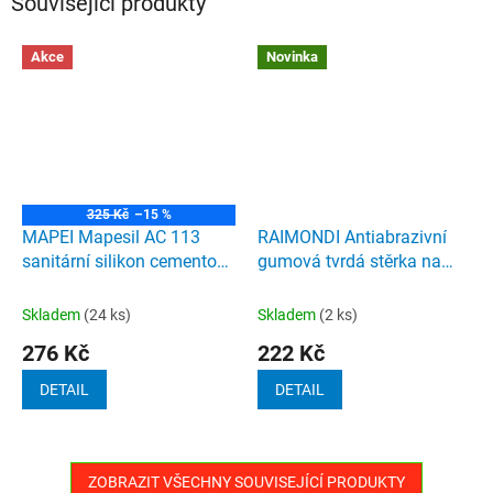
Související produkty
Akce
Novinka
325 Kč
–15 %
MAPEI Mapesil AC 113
RAIMONDI Antiabrazivní
sanitární silikon cementově
gumová tvrdá stěrka na
šedá 310ml
epoxidové spárovací hmoty
zelená
Skladem
(24 ks)
Skladem
(2 ks)
276 Kč
222 Kč
DETAIL
DETAIL
ZOBRAZIT VŠECHNY SOUVISEJÍCÍ PRODUKTY