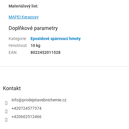
Materiálový list:
MAPEI Kerapoxy
Doplňkové parametry
Kategorie
:
Epoxidové spárovací hmoty
Hmotnost
:
10 kg
EAN
:
8022452011528
Z
á
p
a
Kontakt
t
í
info
@
prodejstavebnichemie.cz
+420724577374
+420602512466