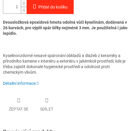
Přidat do košíku
Dvousložková epoxidová hmota odolná vůči kyselinám, dodávaná v
26 barvách, pro výplň spár šířky nejméně 3 mm. Je použitelná i jako
lepidlo.
Kyselinovzdorné nesavé spárování obkladů a dlažeb z keramiky a
přírodního kamene v interiéru a exteriéru v jakémkoli prostředí, kde je
třeba zajistit dokonalé hygienické prostředí a odolnost proti
chemickým vlivům.
Detailní informace
ZEPTAT SE
SDÍLET