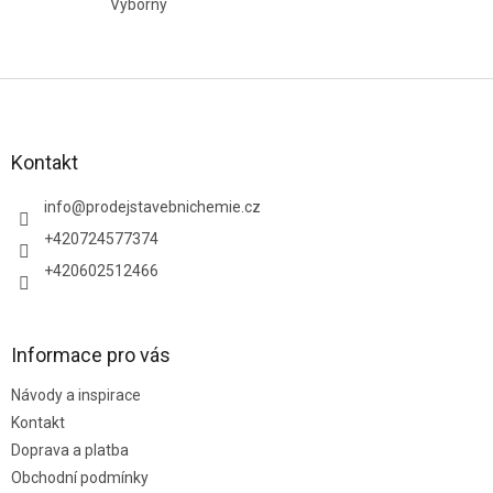
Výborný
je
5
z
5
Z
hvězdiček.
á
p
a
Kontakt
t
í
info
@
prodejstavebnichemie.cz
+420724577374
+420602512466
Informace pro vás
Návody a inspirace
Kontakt
Doprava a platba
Obchodní podmínky