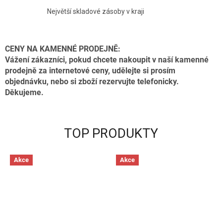
B
Největší skladové zásoby v kraji
N
Í
C
CENY NA KAMENNÉ PRODEJNĚ:
Vážení zákazníci, pokud chcete nakoupit v naší kamenné
H
prodejně za internetové ceny, udělejte si prosím
E
objednávku, nebo si zboží rezervujte telefonicky.
M
Děkujeme.
I
E
TOP PRODUKTY
Akce
Akce