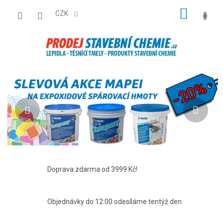
Přejít
NÁKUP
na
CZK
obsah
KOŠÍK
P
Předchozí
Násl
R
O
D
E
J
S
Doprava zdarma od 3999 Kč!
T
A
V
Objednávky do 12:00 odesíláme tentýž den
E