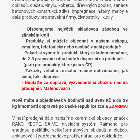
obkladů, dlažeb, vinylu, koberců, dřevěných podlah, sanace
betonových konstrukcí, zdiva, impregnace, nátěry, malby a
další produkty pro stavební firmy, živnostníky i kutily.
-
Disponujeme největší skladovou zásobou ve
zlínském kraji
-
Produkty si můžete objednat v našem eshopu,
emailem, telefonicky nebo osobně v naší prodejně
-
Pokud si vyberete produkt, který skladem nemáme,
do 2-3 pracovních dnů bude k dispozici na prodejně
(platí pro produkty, které jsou v ČR)
-
Zakázky většího rozsahu řešíme individuálně, jak
cenu, tak i dopravu
-
Neplaťte za dopravu, vyzvedněte si zboží u nás na
prodejně v Malenovicích
Nově máte u objednávek v hodnotě nad 3999 Kč a do 29
kg hmotnosti dopravné po České republice zcela
ZDARMA!
V naší prodejně dále nabízíme keramické obklady značek
RAKO, KEOPE, SAIME, nivelační systém Raimondi pro
snadnou pokládku velkoformátových obkladů a dlažeb,
obkladové lišty, přechodové profily, nářadí pro obkladače.