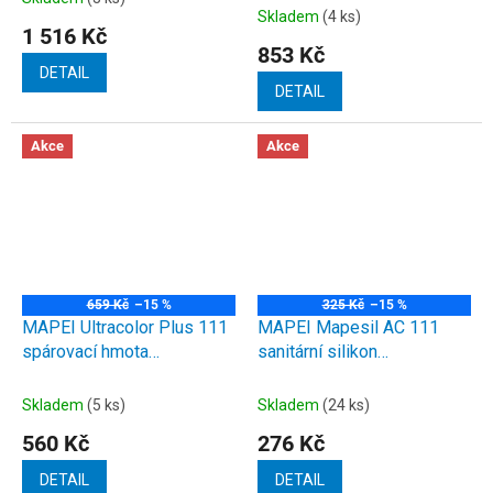
Průměrné
Skladem
(4 ks)
hodnocení
1 516 Kč
produktu
853 Kč
je
DETAIL
3,5
DETAIL
z
5
Akce
Akce
hvězdiček.
659 Kč
–15 %
325 Kč
–15 %
MAPEI Ultracolor Plus 111
MAPEI Mapesil AC 111
spárovací hmota
sanitární silikon
stříbrnošedá 5kg
stříbrnošedá 310ml
Skladem
(5 ks)
Skladem
(24 ks)
560 Kč
276 Kč
DETAIL
DETAIL