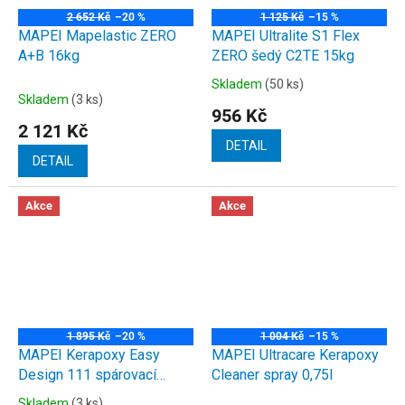
2 652 Kč
–20 %
1 125 Kč
–15 %
MAPEI Mapelastic ZERO
MAPEI Ultralite S1 Flex
A+B 16kg
ZERO šedý C2TE 15kg
Skladem
(50 ks)
Průměrné
Skladem
(3 ks)
hodnocení
956 Kč
produktu
2 121 Kč
je
DETAIL
5,0
DETAIL
z
5
Akce
Akce
hvězdiček.
1 895 Kč
–20 %
1 004 Kč
–15 %
MAPEI Kerapoxy Easy
MAPEI Ultracare Kerapoxy
Design 111 spárovací
Cleaner spray 0,75l
hmota stříbrnošedá 3kg
Skladem
(3 ks)