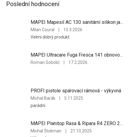
Poslední hodnocení
MAPEI Mapesil AC 130 sanitární silikon jasmín 310ml
Hodnocení
Milan Coural
|
15.3.2026
produktu
Velmi dobrý produkt.
je
5
z
MAPEI Ultracare Fuga Fresca 141 obnovovač spár 0,16kg karamelová
5
Hodnocení
Roman Sobolič
|
17.2.2026
hvězdiček.
produktu
je
5
z
PROFI pistole spárovací rámová - výkyvná
5
hvězdiček.
Hodnocení
Michal Barák
|
5.11.2025
produktu
parádní
je
5
z
MAPEI Planitop Rasa & Ripara R4 ZERO 25kg
5
Hodnocení
Michal Štokman
|
21.10.2025
hvězdiček.
produktu