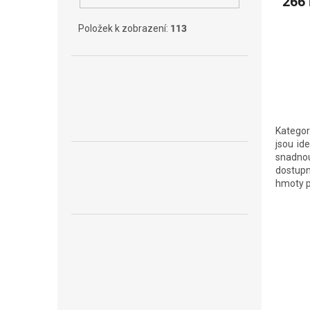
266
Položek k zobrazení:
113
Katego
jsou id
snadnou
dostupn
hmoty pr