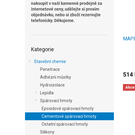
s
o
n
nakoupit v naší kamenné prodejně za
p
d
e
internetové ceny, udělejte si prosím
r
u
l
objednávku, nebo si zboží rezervujte
o
k
telefonicky. Děkujeme.
d
t
u
ů
MAPE
k
Přeskočit
t
Kategorie
kategorie
ů
Stavební chemie
Penetrace
514
Adhézní můstky
Hydroizolace
Akce
Lepidla
Spárovací hmoty
Epoxidové spárovací hmoty
Cementové spárovací hmoty
Ostatní spárovací hmoty
Silikony