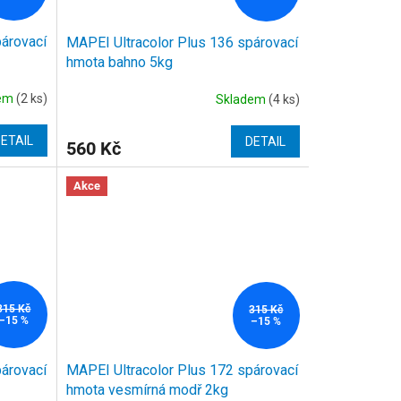
párovací
MAPEI Ultracolor Plus 136 spárovací
hmota bahno 5kg
dem
(2 ks)
Skladem
(4 ks)
ETAIL
DETAIL
560 Kč
Akce
315 Kč
315 Kč
–15 %
–15 %
párovací
MAPEI Ultracolor Plus 172 spárovací
hmota vesmírná modř 2kg