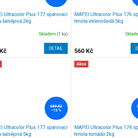
 Ultracolor Plus 177 spárovací
MAPEI Ultracolor Plus 176 s
 šalvějová 2kg
hmota zelenošedá 5kg
Skladem
(1 ks)
Skla
DETAIL
D
 Kč
560 Kč
Akce
659 Kč
–15 %
 Ultracolor Plus 177 spárovací
MAPEI Ultracolor Plus 174 s
 šalvějová 5kg
hmota tornádo 2kg