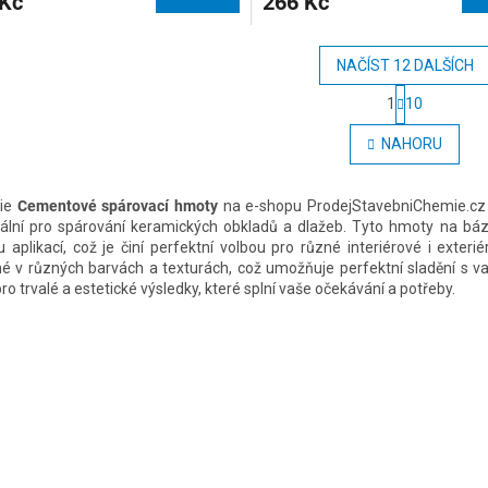
 Kč
266 Kč
NAČÍST 12 DALŠÍCH
S
1
10
t
O
r
v
NAHORU
á
l
n
á
k
d
o
rie
Cementové spárovací hmoty
na e-shopu ProdejStavebniChemie.cz na
a
v
eální pro spárování keramických obkladů a dlažeb. Tyto hmoty na báz
c
á
 aplikací, což je činí perfektní volbou pro různé interiérové i exte
í
n
é v různých barvách a texturách, což umožňuje perfektní sladění s v
p
í
o trvalé a estetické výsledky, které splní vaše očekávání a potřeby.
r
v
k
y
v
ý
p
i
s
u