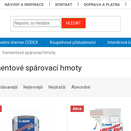
NÁVODY A INSPIRACE
KONTAKT
DOPRAVA A PLATBA
HLEDAT
vební chemie CODEX
Koupelnové příslušenství
Interiérové 
Cementové spárovací hmoty
entové spárovací hmoty
dávanější
Nejlevnější
Nejdražší
Abecedně
Akce