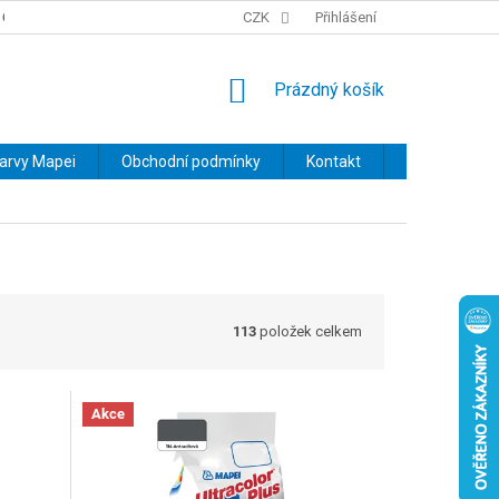
OBCHODNÍ PODMÍNKY
PODMÍNKY OCHRANY OSOBNÍCH ÚDAJŮ
CZK
Přihlášení
NÁKUPNÍ
Prázdný košík
KOŠÍK
barvy Mapei
Obchodní podmínky
Kontakt
Značky
113
položek celkem
Akce