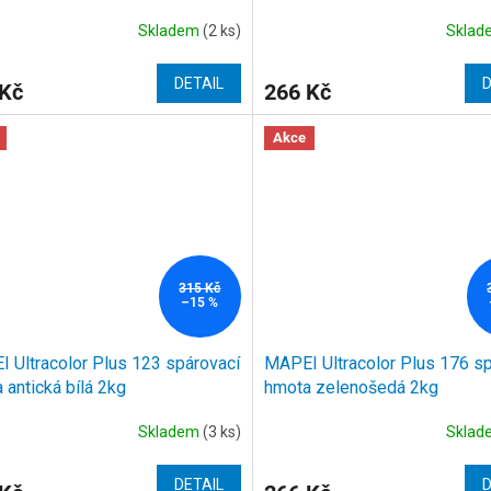
Skladem
(2 ks)
Skla
DETAIL
D
 Kč
266 Kč
Akce
315 Kč
–15 %
 Ultracolor Plus 123 spárovací
MAPEI Ultracolor Plus 176 s
 antická bílá 2kg
hmota zelenošedá 2kg
Skladem
(3 ks)
Skla
DETAIL
D