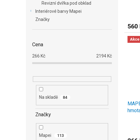
Revizní dvířka pod obklad
Interiérové barvy Mapei
Značky
560
Akce
Cena
266
Kč
2194
Kč
Na skladě
84
MAPEI
hmota
Značky
Mapei
113