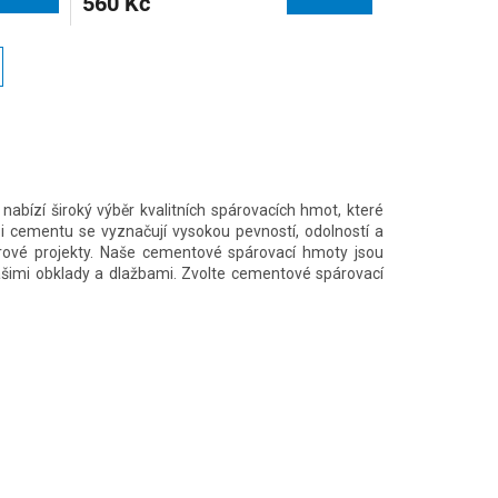
560 Kč
bízí široký výběr kvalitních spárovacích hmot, které
i cementu se vyznačují vysokou pevností, odolností a
riérové projekty. Naše cementové spárovací hmoty jsou
ašimi obklady a dlažbami. Zvolte cementové spárovací