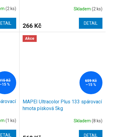
dem
(2 ks)
Skladem
(2 ks)
ETAIL
DETAIL
266 Kč
Akce
315 Kč
659 Kč
–15 %
–15 %
párovací
MAPEI Ultracolor Plus 133 spárovací
hmota písková 5kg
dem
(1 ks)
Skladem
(8 ks)
ETAIL
DETAIL