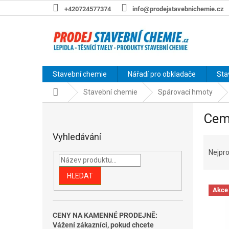
Přejít
+420724577374
info@prodejstavebnichemie.cz
na
obsah
Stavební chemie
Nářadí pro obkladače
Sta
Domů
Stavební chemie
Spárovací hmoty
P
Cem
o
s
Vyhledávání
Ř
t
a
r
Nejpro
z
a
e
n
HLEDAT
V
n
n
Akce
ý
í
í
p
p
p
CENY NA KAMENNÉ PRODEJNĚ:
i
r
a
Vážení zákazníci, pokud chcete