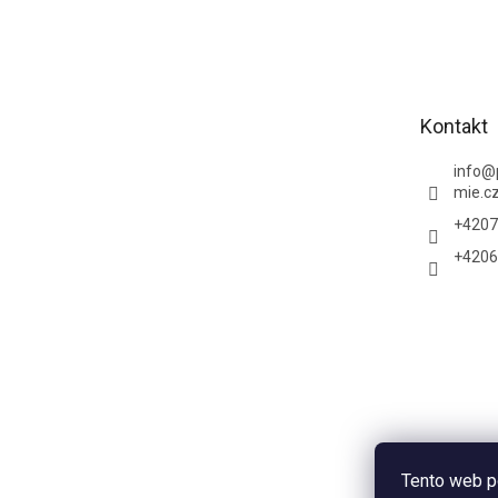
Z
á
p
a
t
Kontakt
í
info
@
mie.c
+4207
+4206
Tento web p