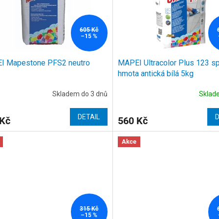
605 Kč
–15 %
I Mapestone PFS2 neutro
MAPEI Ultracolor Plus 123 s
hmota antická bílá 5kg
Skladem do 3 dnů
Skla
DETAIL
D
 Kč
560 Kč
Akce
315 Kč
–15 %