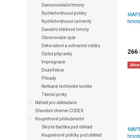
Samonivelační hmoty
Rychletvrdnoucí potěry
MAPEI
hmota
Rychletvrdnoucí cementy
Sanační stěrkové hmoty
Obnovovače spár
Dekorativní a ochranné nátěry
266
Čisticí přípravky
Impregnace
Akce
Dezinfekce
Přísady
Netkané technické textilie
Těsnící prvky
Nářadí pro obkladače
Stavební chemie CODEX
Koupelnové příslušenství
Skrytá tlačítka pod obklad
MAPEI
Koupelnové poličky pod obklad
hmota