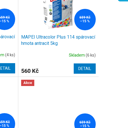
659 Kč
659 Kč
–15 %
–15 %
párovací
MAPEI Ultracolor Plus 114 spárovací
hmota antracit 5kg
dem
(4 ks)
Skladem
(6 ks)
ETAIL
DETAIL
560 Kč
Akce
659 Kč
659 Kč
–15 %
–15 %