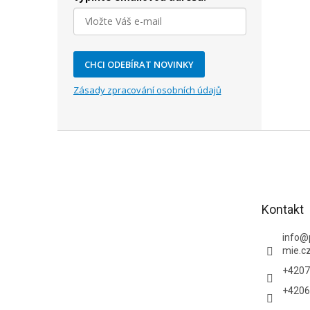
CHCI ODEBÍRAT NOVINKY
Zásady zpracování osobních údajů
Z
á
p
a
t
Kontakt
í
info
@
mie.c
+4207
+4206