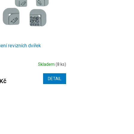
ení revizních dvířek
Skladem
(8 ks)
DETAIL
 Kč
O
v
l
á
d
a
c