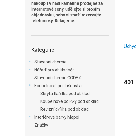
i
r
n
nakoupit v naší kamenné prodejně za
s
o
e
internetové ceny, udělejte si prosím
p
d
l
objednávku, nebo si zboží rezervujte
r
u
telefonicky. Děkujeme.
o
k
d
t
u
ů
Přeskočit
Uchyc
k
Kategorie
kategorie
t
ů
Stavební chemie
Nářadí pro obkladače
Stavební chemie CODEX
401
Koupelnové příslušenství
Skrytá tlačítka pod obklad
Koupelnové poličky pod obklad
Revizní dvířka pod obklad
Interiérové barvy Mapei
Značky