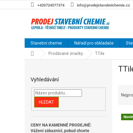
Přejít
+420724577374
info@prodejstavebnichemie.cz
na
obsah
Stavební chemie
Nářadí pro obkladače
Sta
Domů
Prodávané značky
TTile
P
TTil
o
s
Vyhledávání
t
Ř
r
a
a
Nejpro
z
n
HLEDAT
e
n
V
n
í
Novi
ý
í
p
CENY NA KAMENNÉ PRODEJNĚ:
p
p
a
Vážení zákazníci, pokud chcete