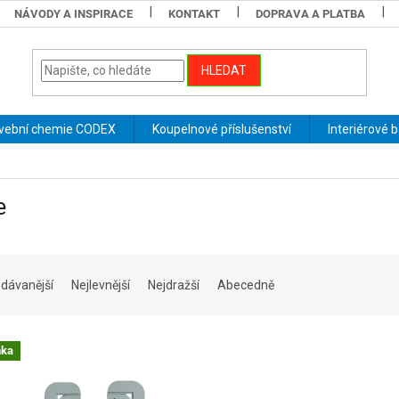
NÁVODY A INSPIRACE
KONTAKT
DOPRAVA A PLATBA
HLEDAT
vební chemie CODEX
Koupelnové příslušenství
Interiérové 
e
dávanější
Nejlevnější
Nejdražší
Abecedně
nka