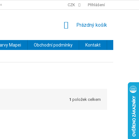
OBCHODNÍ PODMÍNKY
PODMÍNKY OCHRANY OSOBNÍCH ÚDAJŮ
CZK
Přihlášení
NÁKUPNÍ
Prázdný košík
KOŠÍK
barvy Mapei
Obchodní podmínky
Kontakt
Značky
1
položek celkem