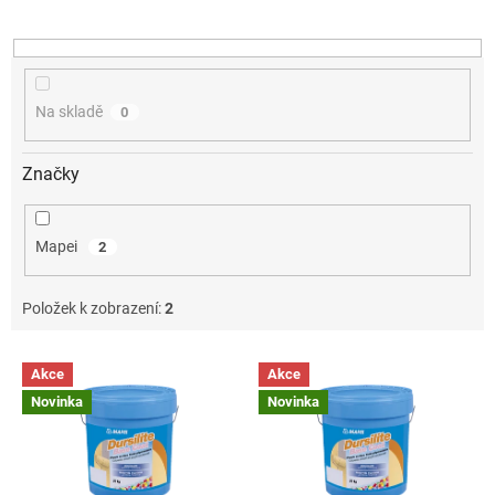
o
d
u
k
t
Na skladě
0
ů
Značky
Mapei
2
Položek k zobrazení:
2
V
Akce
Akce
ý
Novinka
Novinka
p
i
s
p