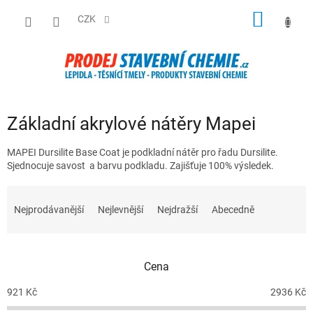
Přejít
NÁKUP
na
CZK
obsah
KOŠÍK
Základní akrylové nátěry Mapei
MAPEI Dursilite Base Coat je podkladní nátěr pro řadu Dursilite.
Sjednocuje savost a barvu podkladu. Zajišťuje 100% výsledek.
Ř
a
Nejprodávanější
Nejlevnější
Nejdražší
Abecedně
z
e
n
Cena
í
p
921
Kč
2936
Kč
r