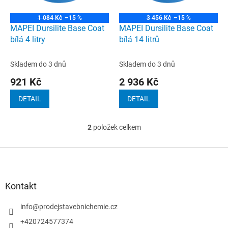
r
o
1 084 Kč
–15 %
3 456 Kč
–15 %
d
MAPEI Dursilite Base Coat
MAPEI Dursilite Base Coat
u
bílá 4 litry
bílá 14 litrů
k
t
Skladem do 3 dnů
Skladem do 3 dnů
ů
921 Kč
2 936 Kč
DETAIL
DETAIL
2
položek celkem
O
v
l
Z
á
á
d
p
a
a
Kontakt
c
t
í
í
info
@
prodejstavebnichemie.cz
p
r
+420724577374