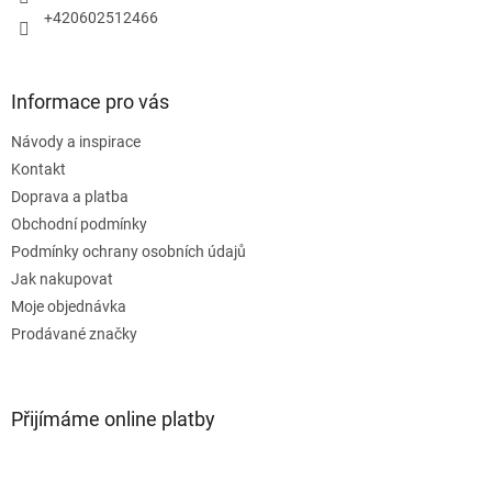
v
+420602512466
k
y
v
ý
Informace pro vás
p
i
Návody a inspirace
s
u
Kontakt
Doprava a platba
Obchodní podmínky
Podmínky ochrany osobních údajů
Jak nakupovat
Moje objednávka
Prodávané značky
Přijímáme online platby