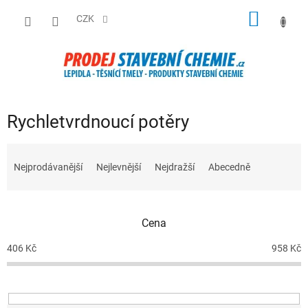
Přejít
NÁKUP
na
CZK
obsah
KOŠÍK
Rychletvrdnoucí potěry
Ř
a
Nejprodávanější
Nejlevnější
Nejdražší
Abecedně
z
e
n
Cena
í
p
406
Kč
958
Kč
r
o
d
u