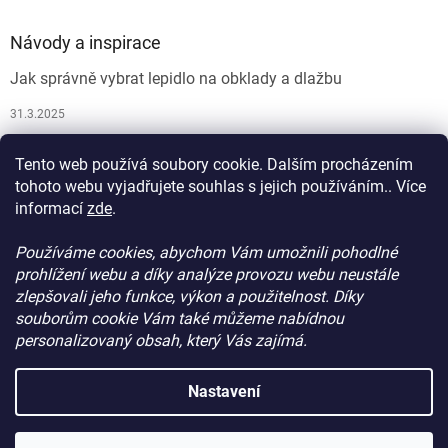
Návody a inspirace
Jak správně vybrat lepidlo na obklady a dlažbu
31.3.2025
Jak vybrat spárovací hmotu
Tento web používá soubory cookie. Dalším procházením
26.9.2024
tohoto webu vyjadřujete souhlas s jejich používáním.. Více
informací
zde
.
Používáme cookies, abychom Vám umožnili pohodlné
prohlížení webu a díky analýze provozu webu neustále
zlepšovali jeho funkce, výkon a použitelnost. Díky
souborům cookie Vám také můžeme nabídnou
personalizovaný obsah, který Vás zajímá.
Vytvořil Shoptet
Nastavení
Copyright 2026
ProdejStavebniChemie.cz
. Všechna práva