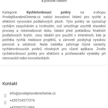
5
položek celkem
O
v
l
Kategorie
Rychletvrdnoucí potěry
na e-shopu
á
ProdejStavebniChemie.cz nabízí inovativní řešení pro rychlé a
d
efektivní vyrovnání podlahových ploch. Tyto potěry se vyznačují
a
rychlým zasycháním a tvrdnutím, což umožňuje urychlit stavební
c
procesy a minimalizovat dobu čekání před pokládkou finálních
í
podlahových krytin. Jsou ideální pro použití v interiérech, kde je
p
potřeba rychlá realizace projektů, a zároveň poskytují vysokou
r
pevnost a odolnost. Naše nabídka zahrnuje různé varianty
v
rychletvrdnoucích potěrů vhodných pro různé aplikace. Zvolte
k
rychletvrdnoucí potěry pro efektivní a profesionální výsledky při
y
renovacích nebo novostavbách.
v
ý
Z
p
á
i
p
s
a
Kontakt
u
t
í
info
@
prodejstavebnichemie.cz
+420724577374
+420602512466