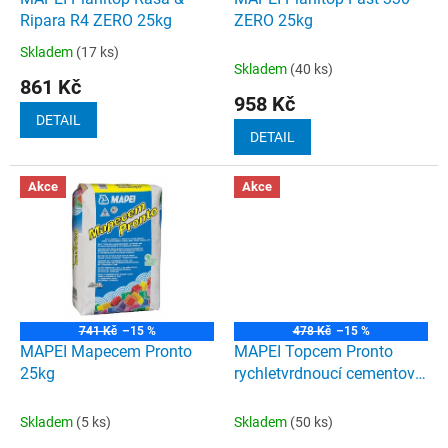
u
Ripara R4 ZERO 25kg
ZERO 25kg
k
Skladem
(17 ks)
Průměrné
t
Skladem
(40 ks)
hodnocení
861 Kč
ů
produktu
958 Kč
je
DETAIL
5,0
DETAIL
z
5
Akce
Akce
hvězdiček.
741 Kč
–15 %
478 Kč
–15 %
MAPEI Mapecem Pronto
MAPEI Topcem Pronto
25kg
rychletvrdnoucí cementový
potěr 25kg
Skladem
(5 ks)
Skladem
(50 ks)