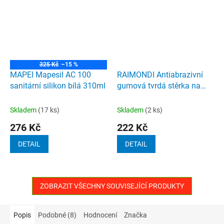
325 Kč
–15 %
MAPEI Mapesil AC 100
RAIMONDI Antiabrazivní
sanitární silikon bílá 310ml
gumová tvrdá stěrka na
epoxidové spárovací hmoty
zelená
Skladem
(17 ks)
Skladem
(2 ks)
276 Kč
222 Kč
DETAIL
DETAIL
ZOBRAZIT VŠECHNY SOUVISEJÍCÍ PRODUKTY
Popis
Podobné (8)
Hodnocení
Značka