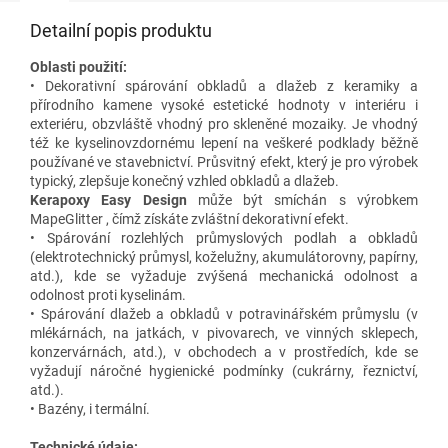
Detailní popis produktu
Oblasti použití:
• Dekorativní spárování obkladů a dlažeb z keramiky a
přírodního kamene vysoké estetické hodnoty v interiéru i
exteriéru, obzvláště vhodný pro skleněné mozaiky. Je vhodný
též ke kyselinovzdornému lepení na veškeré podklady běžně
používané ve stavebnictví. Průsvitný efekt, který je pro výrobek
typický, zlepšuje konečný vzhled obkladů a dlažeb.
Kerapoxy Easy Design
může být smíchán s výrobkem
MapeGlitter , čímž získáte zvláštní dekorativní efekt.
• Spárování rozlehlých průmyslových podlah a obkladů
(elektrotechnický průmysl, koželužny, akumulátorovny, papírny,
atd.), kde se vyžaduje zvýšená mechanická odolnost a
odolnost proti kyselinám.
• Spárování dlažeb a obkladů v potravinářském průmyslu (v
mlékárnách, na jatkách, v pivovarech, ve vinných sklepech,
konzervárnách, atd.), v obchodech a v prostředích, kde se
vyžadují náročné hygienické podmínky (cukrárny, řeznictví,
atd.).
• Bazény, i termální.
Technické údaje: