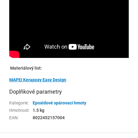
Materiálový list:
MAPEI Kerapoxy Easy Design
Doplňkové parametry
Kategorie
:
Epoxidové spárovací hmoty
Hmotnost
:
1.5 kg
EAN
:
8022452157004
Z