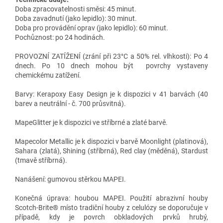
Doba zpracovatelnosti směsi: 45 minut.
Doba zavadnutí (jako lepidlo): 30 minut.
Doba pro provádění oprav (jako lepidlo): 60 minut.
Pochůznost: po 24 hodinách.
PROVOZNÍ ZATÍŽENÍ (zrání při 23°C a 50% rel. vlhkosti): Po 4
dnech. Po 10 dnech mohou být povrchy vystaveny
chemickému zatížení.
Barvy: Kerapoxy Easy Design je k dispozici v 41 barvách (40
barev a neutrální - č. 700 průsvitná).
MapeGlitter je k dispozici ve stříbrné a zlaté barvě.
Mapecolor Metallic je k dispozici v barvě Moonlight (platinová),
Sahara (zlatá), Shining (stříbrná), Red clay (měděná), Stardust
(tmavě stříbrná).
Nanášení: gumovou stěrkou MAPEI.
Konečná úprava: houbou MAPEI. Použití abrazivní houby
Scotch-Brite® místo tradiční houby z celulózy se doporučuje v
případě, kdy je povrch obkladových prvků hrubý,