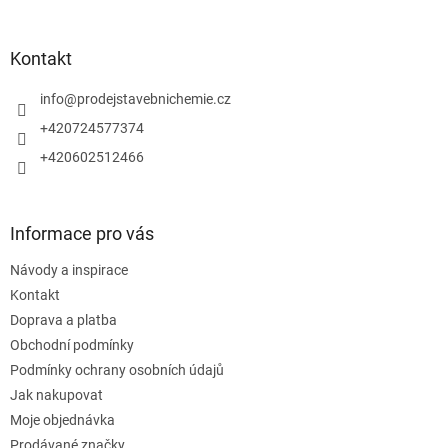
á
p
a
Kontakt
t
í
info
@
prodejstavebnichemie.cz
+420724577374
+420602512466
Informace pro vás
Návody a inspirace
Kontakt
Doprava a platba
Obchodní podmínky
Podmínky ochrany osobních údajů
Jak nakupovat
Moje objednávka
Prodávané značky