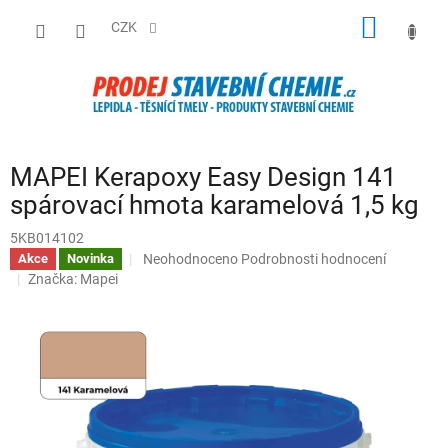
Přejít
NÁKUP
na
CZK
obsah
KOŠÍK
MAPEI Kerapoxy Easy Design 141
spárovací hmota karamelová 1,5 kg
5KB014102
Průměrné
Neohodnoceno
Podrobnosti hodnocení
Akce
Novinka
hodnocení
Značka:
Mapei
produktu
je
0,0
z
5
hvězdiček.