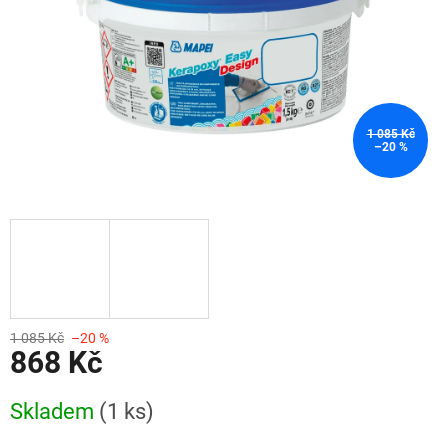
1 085 Kč
–20 %
1 085 Kč
–20 %
868 Kč
Měrná
Skladem
(1 ks)
cena: