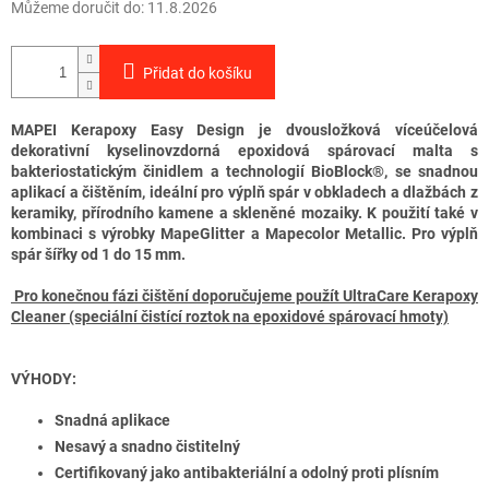
Můžeme doručit do:
11.8.2026
Přidat do košíku
MAPEI Kerapoxy Easy Design je dvousložková víceúčelová
dekorativní kyselinovzdorná epoxidová spárovací malta s
bakteriostatickým činidlem a technologií BioBlock®, se snadnou
aplikací a čištěním, ideální pro výplň spár v obkladech a dlažbách z
keramiky, přírodního kamene a skleněné mozaiky. K použití také v
kombinaci s výrobky MapeGlitter a Mapecolor Metallic. Pro výplň
spár šířky od 1 do 15 mm.
Pro konečnou fázi čištění doporučujeme použít UltraCare Kerapoxy
Cleaner (speciální čistící roztok na epoxidové spárovací hmoty)
VÝHODY:
Snadná aplikace
Nesavý a snadno čistitelný
Certifikovaný jako antibakteriální a odolný proti plísním