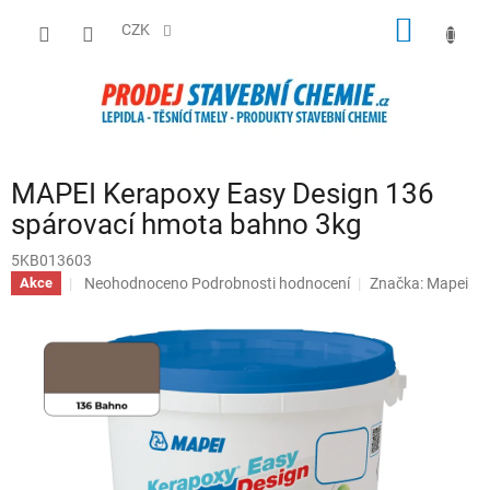
Přejít
NÁKUP
na
CZK
obsah
KOŠÍK
MAPEI Kerapoxy Easy Design 136
spárovací hmota bahno 3kg
5KB013603
Průměrné
Neohodnoceno
Podrobnosti hodnocení
Značka:
Mapei
Akce
hodnocení
produktu
je
0,0
z
5
hvězdiček.