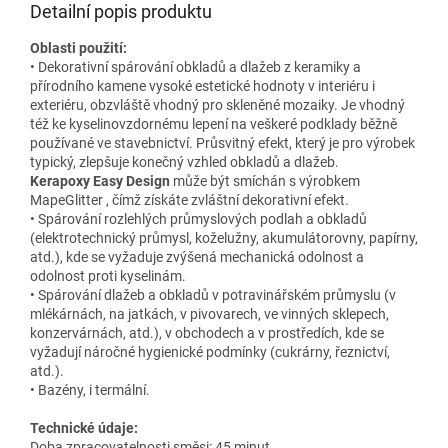
Detailní popis produktu
Oblasti použití:
• Dekorativní spárování obkladů a dlažeb z keramiky a
přírodního kamene vysoké estetické hodnoty v interiéru i
exteriéru, obzvláště vhodný pro skleněné mozaiky. Je vhodný
též ke kyselinovzdornému lepení na veškeré podklady běžně
používané ve stavebnictví. Průsvitný efekt, který je pro výrobek
typický, zlepšuje konečný vzhled obkladů a dlažeb.
Kerapoxy Easy Design
může být smíchán s výrobkem
MapeGlitter , čímž získáte zvláštní dekorativní efekt.
• Spárování rozlehlých průmyslových podlah a obkladů
(elektrotechnický průmysl, koželužny, akumulátorovny, papírny,
atd.), kde se vyžaduje zvýšená mechanická odolnost a
odolnost proti kyselinám.
• Spárování dlažeb a obkladů v potravinářském průmyslu (v
mlékárnách, na jatkách, v pivovarech, ve vinných sklepech,
konzervárnách, atd.), v obchodech a v prostředích, kde se
vyžadují náročné hygienické podmínky (cukrárny, řeznictví,
atd.).
• Bazény, i termální.
Technické údaje:
Doba zpracovatelnosti směsi: 45 minut.