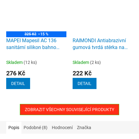
325 Kč
–15 %
MAPEI Mapesil AC 136
RAIMONDI Antiabrazivní
sanitární silikon bahno
gumová tvrdá stěrka na
310ml
epoxidové spárovací hmoty
zelená
Skladem
(12 ks)
Skladem
(2 ks)
276 Kč
222 Kč
DETAIL
DETAIL
ZOBRAZIT VŠECHNY SOUVISEJÍCÍ PRODUKTY
Popis
Podobné (8)
Hodnocení
Značka