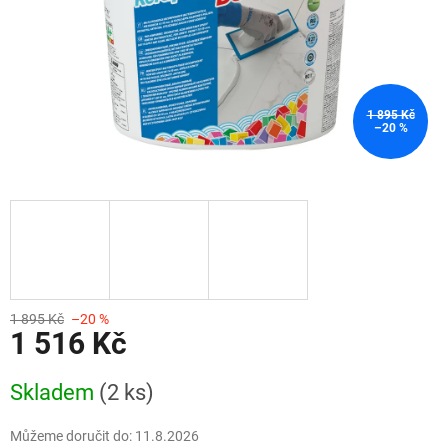
1 895 Kč
–20 %
1 895 Kč
–20 %
1 516 Kč
Měrná
Skladem
(2 ks)
cena:
Můžeme doručit do:
11.8.2026