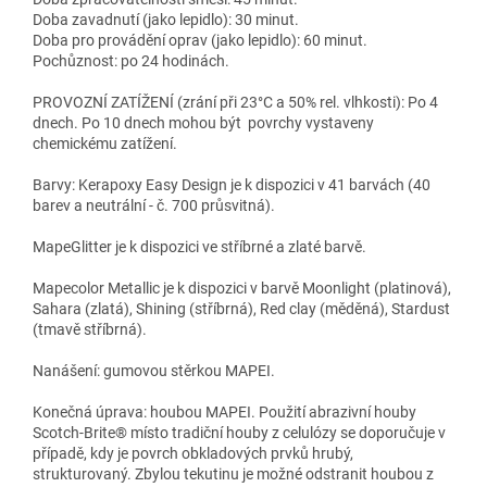
Doba zavadnutí (jako lepidlo): 30 minut.
Doba pro provádění oprav (jako lepidlo): 60 minut.
Pochůznost: po 24 hodinách.
PROVOZNÍ ZATÍŽENÍ (zrání při 23°C a 50% rel. vlhkosti): Po 4
dnech. Po 10 dnech mohou být povrchy vystaveny
chemickému zatížení.
Barvy: Kerapoxy Easy Design je k dispozici v 41 barvách (40
barev a neutrální - č. 700 průsvitná).
MapeGlitter je k dispozici ve stříbrné a zlaté barvě.
Mapecolor Metallic je k dispozici v barvě Moonlight (platinová),
Sahara (zlatá), Shining (stříbrná), Red clay (měděná), Stardust
(tmavě stříbrná).
Nanášení: gumovou stěrkou MAPEI.
Konečná úprava: houbou MAPEI. Použití abrazivní houby
Scotch-Brite® místo tradiční houby z celulózy se doporučuje v
případě, kdy je povrch obkladových prvků hrubý,
strukturovaný. Zbylou tekutinu je možné odstranit houbou z