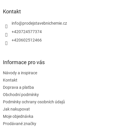
p
a
Kontakt
t
í
info
@
prodejstavebnichemie.cz
+420724577374
+420602512466
Informace pro vás
Návody a inspirace
Kontakt
Doprava a platba
Obchodní podmínky
Podmínky ochrany osobních údajů
Jak nakupovat
Moje objednávka
Prodávané značky