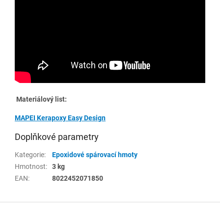
Materiálový list:
MAPEI Kerapoxy Easy Design
Doplňkové parametry
Kategorie
:
Epoxidové spárovací hmoty
Hmotnost
:
3 kg
EAN
:
8022452071850
Z
á