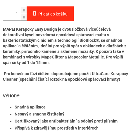
Přidat do košíku
MAPEI Kerapoxy Easy Design je dvousložková víceúčelová
dekorativní kyselinovzdorná epoxidová spárovací malta s
bakteriostatickým činidlem a technologií BioBlock®, se snadnou
aplikací a čištěním, ideální pro výplň spár v obkladech a dlažbách z
keramiky, přírodního kamene a skleněné mozaiky. K použití také v
kombinaci s výrobky MapeGlitter a Mapecolor Metallic. Pro výplň
spár šířky od 1 do 15 mm.
Pro konečnou fázi čištění doporučujeme použít UltraCare Kerapoxy
Cleaner (speciální čistící roztok na epoxidové spárovací hmoty)
VÝHODY:
Snadná aplikace
Nesavý a snadno čistitelný
Certifikovaný jako antibakteriální a odolný proti plísním
Přispívá k zdravějšímu prostředí v interiérech