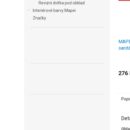
Revizní dvířka pod obklad
Interiérové barvy Mapei
Značky
MAPE
sanitá
276
Popi
Det
Obla