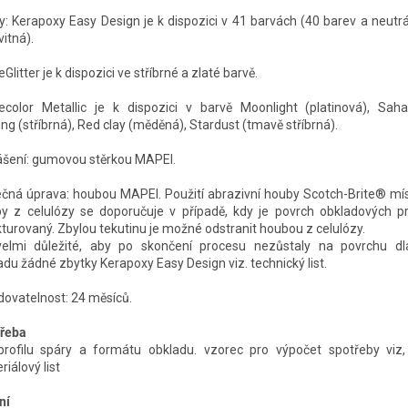
y: Kerapoxy Easy Design je k dispozici v 41 barvách (40 barev a neutrál
vitná).
litter je k dispozici ve stříbrné a zlaté barvě.
color Metallic je k dispozici v barvě Moonlight (platinová), Sahar
ing (stříbrná), Red clay (měděná), Stardust (tmavě stříbrná).
šení: gumovou stěrkou MAPEI.
čná úprava: houbou MAPEI. Použití abrazivní houby Scotch-Brite® mís
y z celulózy se doporučuje v případě, kdy je povrch obkladových pr
kturovaný. Zbylou tekutinu je možné odstranit houbou z celulózy.
elmi důležité, aby po skončení procesu nezůstaly na povrchu d
adu žádné zbytky Kerapoxy Easy Design viz. technický list.
dovatelnost: 24 měsíců.
řeba
profilu spáry a formátu obkladu. vzorec pro výpočet spotřeby viz
iálový list
ní