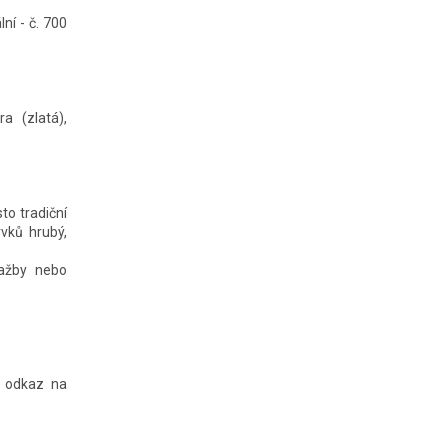
ní - č. 700
a (zlatá),
to tradiční
vků hrubý,
lažby nebo
, odkaz na