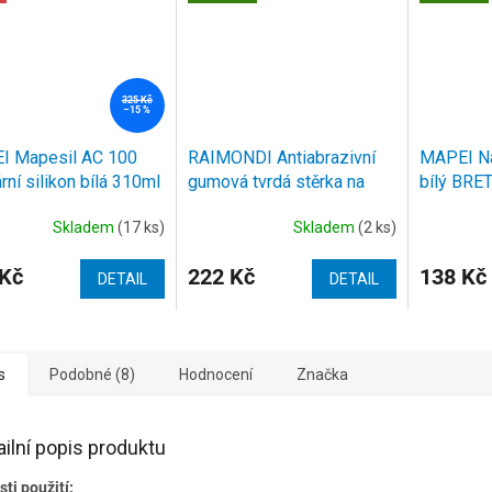
325 Kč
–15 %
I Mapesil AC 100
RAIMONDI Antiabrazivní
MAPEI Ná
rní silikon bílá 310ml
gumová tvrdá stěrka na
bílý BRE
epoxidové spárovací
120x250
Skladem
(17 ks)
Skladem
(2 ks)
hmoty zelená
 Kč
222 Kč
138 Kč
DETAIL
DETAIL
s
Podobné (8)
Hodnocení
Značka
ailní popis produktu
sti použití: