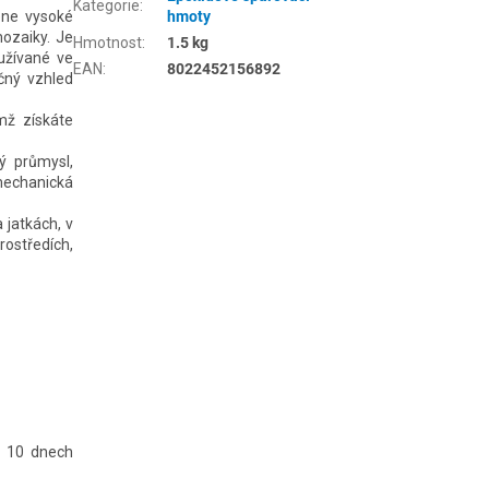
Kategorie
:
ene vysoké
hmoty
mozaiky. Je
Hmotnost
:
1.5 kg
užívané ve
EAN
:
8022452156892
ečný vzhled
mž získáte
ý průmysl,
mechanická
 jatkách, v
rostředích,
o 10 dnech