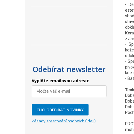
• De
este
vhod
stav
obkl
Kera
zvláš
• Sp
kože
odol
• Sp
Odebírat newsletter
pivo
kde 
• Baz
Vyplňte emailovou adresu:
Tech
Doba
Doba
Doba
CHCI ODEBÍRAT NOVINKY
Poch
Zásady zpracování osobních údajů
PROV
moho