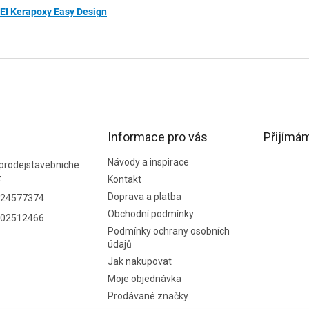
I Kerapoxy Easy Design
Informace pro vás
Přijímám
Návody a inspirace
prodejstavebniche
z
Kontakt
Doprava a platba
24577374
Obchodní podmínky
02512466
Podmínky ochrany osobních
údajů
Jak nakupovat
Moje objednávka
Prodávané značky