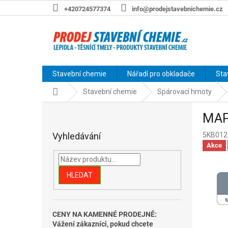
Přejít
+420724577374
info@prodejstavebnichemie.cz
na
obsah
Stavební chemie
Nářadí pro obkladače
Sta
Domů
Stavební chemie
Spárovací hmoty
P
MAPE
o
s
Vyhledávání
5KB012
t
Akce
r
a
n
HLEDAT
n
í
p
CENY NA KAMENNÉ PRODEJNĚ:
a
Vážení zákazníci, pokud chcete