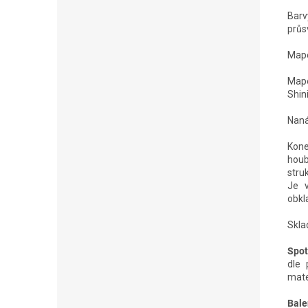
Barv
průs
MapeG
Mape
Shin
Naná
Kone
houb
stru
Je v
obkl
Skla
Spot
dle 
mater
Bale