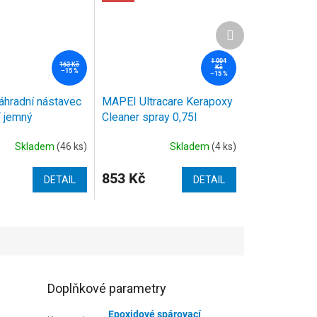
Další
produkt
1 004
163 Kč
Kč
–15 %
–15 %
hradní nástavec
MAPEI Ultracare Kerapoxy
T jemný
Cleaner spray 0,75l
x20
Skladem
(46 ks)
Skladem
(4 ks)
853 Kč
DETAIL
DETAIL
Doplňkové parametry
Epoxidové spárovací