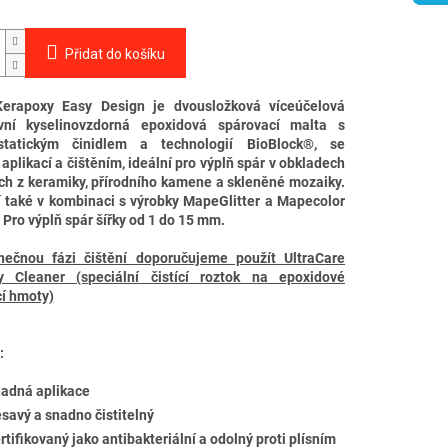
Přidat do košíku
erapoxy Easy Design je dvousložková víceúčelová
ivní kyselinovzdorná epoxidová spárovací malta s
ostatickým činidlem a technologií BioBlock®, se
aplikací a čištěním, ideální pro výplň spár v obkladech
ch z keramiky, přírodního kamene a skleněné mozaiky.
í také v kombinaci s výrobky MapeGlitter a Mapecolor
. Pro výplň spár šířky od 1 do 15 mm.
ečnou fázi čištění doporučujeme použít UltraCare
y Cleaner (speciální čistící roztok na epoxidové
í hmoty)
:
adná aplikace
savý a snadno čistitelný
rtifikovaný jako antibakteriální a odolný proti plísním