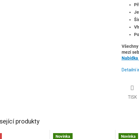
Př
Je
Ši
Vh
Po
Všechny 
mezi seb
Nabídka
Detailní
TISK
sející produkty
Novinka
Novinka