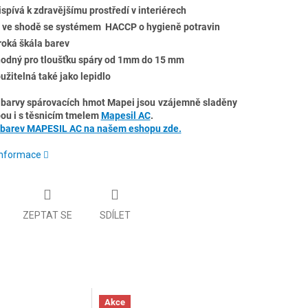
ispívá k zdravějšímu prostředí v interiérech
 ve shodě se systémem HACCP o hygieně potravin
roká škála barev
odný pro tloušťku spáry od 1mm do 15 mm
užitelná také jako lepidlo
barvy spárovacích hmot Mapei jsou vzájemně sladěny
ou i s těsnicím tmelem
Mapesil AC
.
 barev MAPESIL AC na našem eshopu zde.
 informace
ZEPTAT SE
SDÍLET
Akce