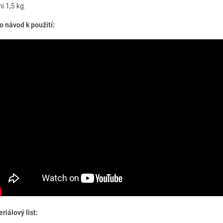
í 1,5 kg.
o návod k použití:
riálový list: