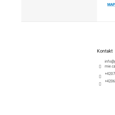
MAPE
Z
á
p
a
t
Kontakt
í
info
@
mie.c
+4207
+4206