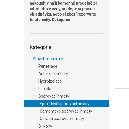
n
nakoupit v naší kamenné prodejně za
e
internetové ceny, udělejte si prosím
l
objednávku, nebo si zboží rezervujte
telefonicky. Děkujeme.
Přeskočit
Kategorie
kategorie
Stavební chemie
Penetrace
Adhézní můstky
Hydroizolace
Lepidla
Spárovací hmoty
Epoxidové spárovací hmoty
Cementové spárovací hmoty
Ostatní spárovací hmoty
Silikony