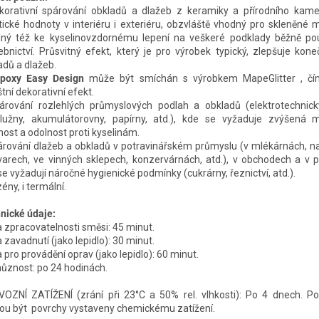
korativní spárování obkladů a dlažeb z keramiky a přírodního kam
tické hodnoty v interiéru i exteriéru, obzvláště vhodný pro skleněné 
ný též ke kyselinovzdornému lepení na veškeré podklady běžně po
ebnictví. Průsvitný efekt, který je pro výrobek typický, zlepšuje kon
adů a dlažeb.
poxy Easy Design
může být smíchán s výrobkem MapeGlitter , čí
tní dekorativní efekt.
árování rozlehlých průmyslových podlah a obkladů (elektrotechnick
lužny, akumulátorovny, papírny, atd.), kde se vyžaduje zvýšená 
nost a odolnost proti kyselinám.
árování dlažeb a obkladů v potravinářském průmyslu (v mlékárnách, na
varech, ve vinných sklepech, konzervárnách, atd.), v obchodech a v p
se vyžadují náročné hygienické podmínky (cukrárny, řeznictví, atd.).
ény, i termální.
nické údaje:
 zpracovatelnosti směsi: 45 minut.
 zavadnutí (jako lepidlo): 30 minut.
 pro provádění oprav (jako lepidlo): 60 minut.
ůznost: po 24 hodinách.
OZNÍ ZATÍŽENÍ (zrání při 23°C a 50% rel. vlhkosti): Po 4 dnech. P
u být povrchy vystaveny chemickému zatížení.