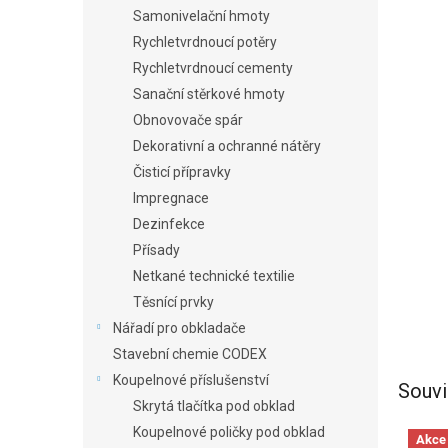
Samonivelační hmoty
Rychletvrdnoucí potěry
Rychletvrdnoucí cementy
Sanační stěrkové hmoty
Obnovovače spár
Dekorativní a ochranné nátěry
Čisticí přípravky
Impregnace
Dezinfekce
Přísady
Netkané technické textilie
Těsnící prvky
Nářadí pro obkladače
Stavební chemie CODEX
Koupelnové příslušenství
Souvi
Skrytá tlačítka pod obklad
Koupelnové poličky pod obklad
Akce