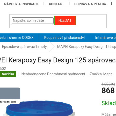
NÁVODY A INSPIRACE
KONTAKT
DOPRAVA A PLATBA
HLEDAT
vební chemie CODEX
Koupelnové příslušenství
Interiérové 
Epoxidové spárovací hmoty
MAPEI Kerapoxy Easy Design 125 sp
I Kerapoxy Easy Design 125 spárovací
502
Průměrné
Neohodnoceno
Podrobnosti hodnocení
Značka:
Mapei
Novinka
hodnocení
produktu
1 085 Kč
868
je
0,0
z
Měrná
Skla
5
cena:
hvězdiček.
Můžeme d