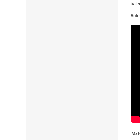
balen
Vide
Mate