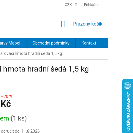
OBCHODNÍ PODMÍNKY
PODMÍNKY OCHRANY OSOBNÍCH ÚDAJŮ
CZK
Přihlášení
NÁKUPNÍ
Prázdný košík
KOŠÍK
barvy Mapei
Obchodní podmínky
Kontakt
Značky
árovací hmota hradní šedá 1,5 kg
 hmota hradní šedá 1,5 kg
–20 %
 Kč
dem
(1 ks)
oručit do:
11.8.2026