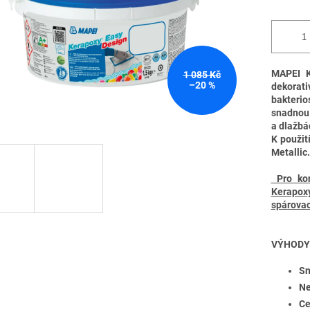
MAPEI K
1 085 Kč
–20 %
dekorat
bakteri
snadnou 
a dlažbá
K použit
Metallic
Pro kon
Kerapox
spárovac
VÝHODY
Sn
Ne
Ce