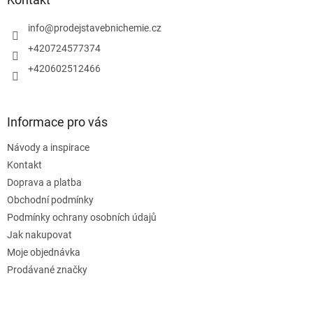
t
í
info
@
prodejstavebnichemie.cz
+420724577374
+420602512466
Informace pro vás
Návody a inspirace
Kontakt
Doprava a platba
Obchodní podmínky
Podmínky ochrany osobních údajů
Jak nakupovat
Moje objednávka
Prodávané značky