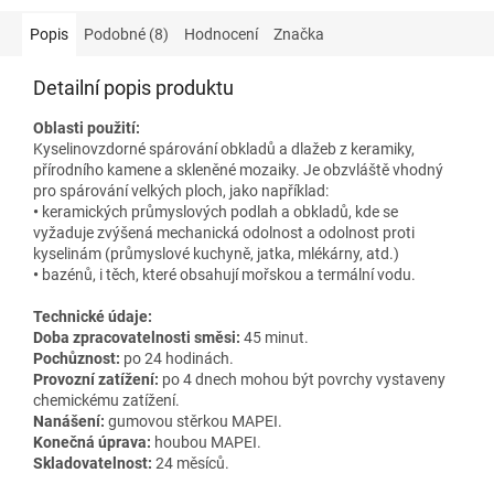
Popis
Podobné (8)
Hodnocení
Značka
Detailní popis produktu
Oblasti použití:
Kyselinovzdorné spárování obkladů a dlažeb z keramiky,
přírodního kamene a skleněné mozaiky. Je obzvláště vhodný
pro spárování velkých ploch, jako například:
•
keramických průmyslových podlah a obkladů, kde se
vyžaduje zvýšená mechanická odolnost a odolnost proti
kyselinám (průmyslové kuchyně, jatka, mlékárny, atd.)
•
bazénů, i těch, které obsahují mořskou a termální vodu.
Technické údaje:
Doba zpracovatelnosti směsi:
45 minut.
Pochůznost:
po 24 hodinách.
Provozní zatížení:
po 4 dnech mohou být povrchy vystaveny
chemickému zatížení.
Nanášení:
gumovou stěrkou MAPEI.
Konečná úprava:
houbou MAPEI.
Skladovatelnost:
24 měsíců.