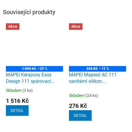
Související produkty
Akce
Akce
1 895 Kč
–20 %
325 Kč
–15 %
MAPEI Kerapoxy Easy
MAPEI Mapesil AC 111
Design 111 spárovací
sanitární silikon
hmota stříbrnošedá 3kg
stříbrnošedá 310ml
Skladem
(3 ks)
Průměrné
Skladem
(24 ks)
hodnocení
1 516 Kč
produktu
276 Kč
je
DETAIL
3,5
DETAIL
z
5
hvězdiček.