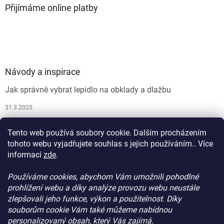
Přijímáme online platby
Návody a inspirace
Jak správně vybrat lepidlo na obklady a dlažbu
31.3.2025
Jak vybrat spárovací hmotu
Tento web používá soubory cookie. Dalším procházením
26.9.2024
tohoto webu vyjadřujete souhlas s jejich používáním.. Více
informací
zde
.
Používáme cookies, abychom Vám umožnili pohodlné
prohlížení webu a díky analýze provozu webu neustále
zlepšovali jeho funkce, výkon a použitelnost. Díky
souborům cookie Vám také můžeme nabídnou
personalizovaný obsah, který Vás zajímá.