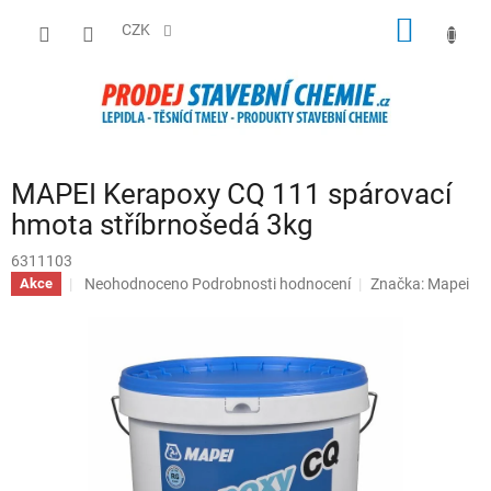
Přejít
NÁKUP
na
CZK
obsah
KOŠÍK
MAPEI Kerapoxy CQ 111 spárovací
hmota stříbrnošedá 3kg
6311103
Průměrné
Neohodnoceno
Podrobnosti hodnocení
Značka:
Mapei
Akce
hodnocení
produktu
je
0,0
z
5
hvězdiček.