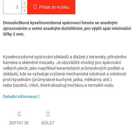
Přidat do košíku
Dvousložková kyselinovzdorná spárovací hmota se snadným
zpracováním a velmi snadným dočištěním, pro výplň spár minimální
šířky 2 mm.
Kyselinovzdorné spárování obkladů a dlažeb z keramiky, přírodního
kamene a skleněné mozaiky. Je obzvláště vhodný pro spárování
velkých ploch, jako například keramických průmyslových podlah a
obkladů, kde se vyžaduje zvýšená mechanická odolnost a odolnost
proti kyselinám (průmyslové kuchyně, jatka, mlékárny, atd.)
nebo bazénů, i těch, které obsahují mořskou a termální vodu.
Detailní informace
ZEPTAT SE
SDÍLET