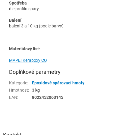
Spotřeba
dle profilu spáry.
Balení
balení 3 a 10 kg (podle barvy)
Materiálový list:
MAPEI Kerapoxy CQ
Doplňkové parametry
Kategorie
:
Epoxidové spárovací hmoty
Hmotnost
:
3 kg
EAN
:
8022452063145
Z
á
p
a
Kontakt