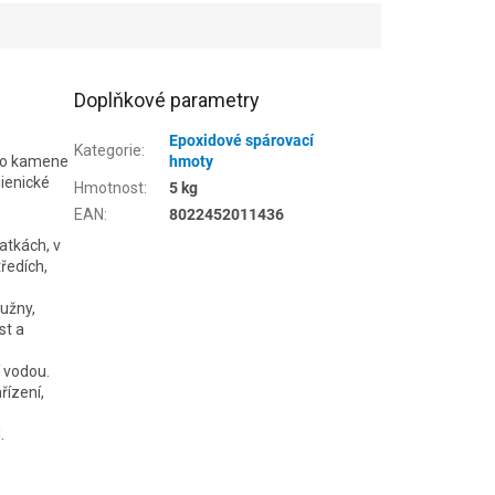
Doplňkové parametry
Epoxidové spárovací
Kategorie
:
ího kamene
hmoty
gienické
Hmotnost
:
5 kg
EAN
:
8022452011436
atkách, v
ředích,
užny,
st a
 vodou.
řízení,
.