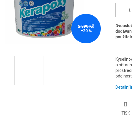
Dvouslož
2 390 Kč
–20 %
dodávaná
použiteln
Kyselino
a přírodn
prostředí
odolnost
Detailní
TISK