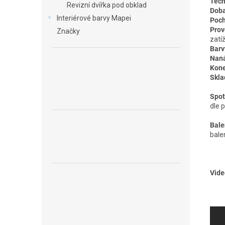
Tech
Revizní dvířka pod obklad
Doba
Interiérové barvy Mapei
Poch
Prov
Značky
zatíž
Barv
Naná
Kone
Skla
Spot
dle 
Bale
balen
Vide