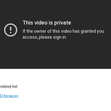
riálový list:
I Kerapoxy