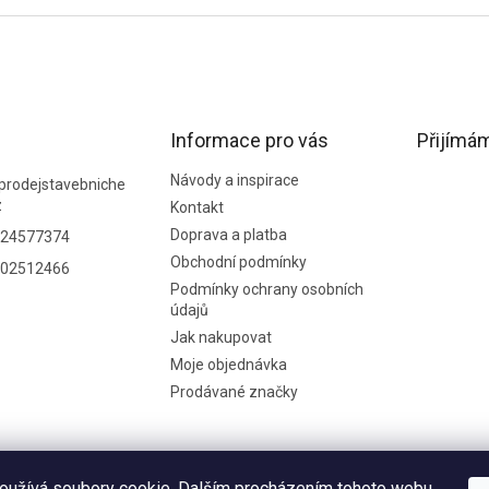
Informace pro vás
Přijímám
Návody a inspirace
prodejstavebniche
z
Kontakt
Doprava a platba
24577374
Obchodní podmínky
02512466
Podmínky ochrany osobních
údajů
Jak nakupovat
Moje objednávka
Prodávané značky
oužívá soubory cookie. Dalším procházením tohoto webu