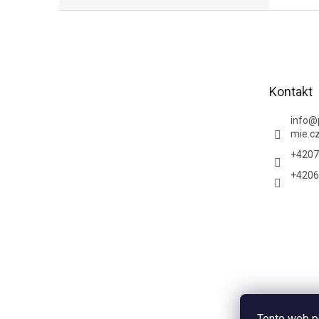
Z
á
p
a
t
Kontakt
í
info
@
mie.c
+4207
+4206
Tento web p