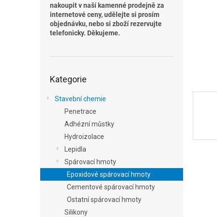
n
nakoupit v naší kamenné prodejně za
e
internetové ceny, udělejte si prosím
l
objednávku, nebo si zboží rezervujte
telefonicky. Děkujeme.
Přeskočit
Kategorie
kategorie
Stavební chemie
Penetrace
Adhézní můstky
Hydroizolace
Lepidla
Spárovací hmoty
Epoxidové spárovací hmoty
Cementové spárovací hmoty
Ostatní spárovací hmoty
Silikony