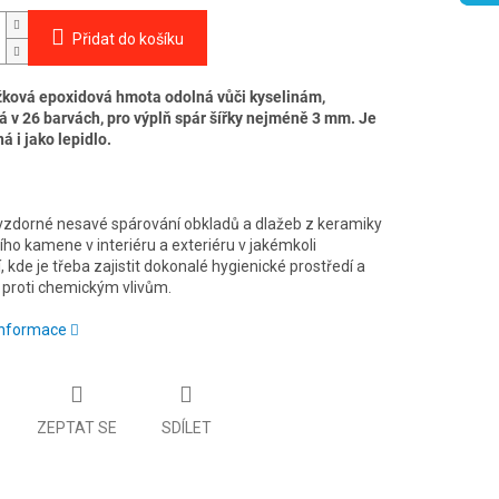
Přidat do košíku
ková epoxidová hmota odolná vůči kyselinám,
 v 26 barvách, pro výplň spár šířky nejméně 3 mm. Je
á i jako lepidlo.
vzdorné nesavé spárování obkladů a dlažeb z keramiky
ího kamene v interiéru a exteriéru v jakémkoli
, kde je třeba zajistit dokonalé hygienické prostředí a
 proti chemickým vlivům.
 informace
ZEPTAT SE
SDÍLET