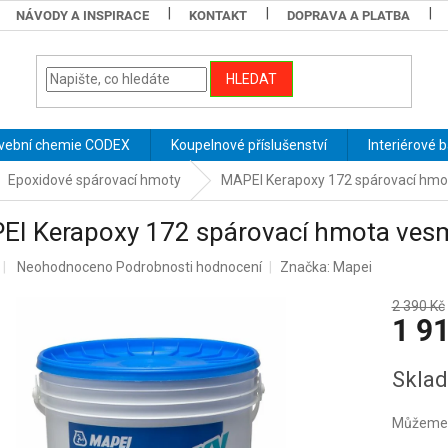
NÁVODY A INSPIRACE
KONTAKT
DOPRAVA A PLATBA
HLEDAT
vební chemie CODEX
Koupelnové příslušenství
Interiérové 
Epoxidové spárovací hmoty
MAPEI Kerapoxy 172 spárovací hmo
EI Kerapoxy 172 spárovací hmota ves
Průměrné
Neohodnoceno
Podrobnosti hodnocení
Značka:
Mapei
hodnocení
produktu
2 390 Kč
1 9
je
0,0
z
Měrná
Sklad
5
cena:
hvězdiček.
Můžeme d