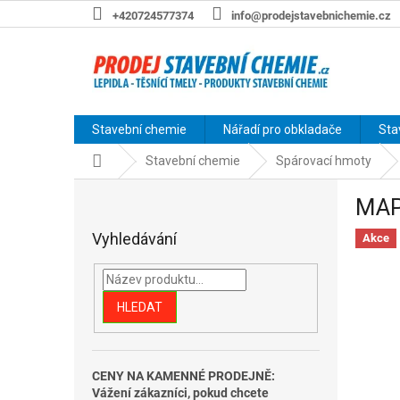
Přejít
+420724577374
info@prodejstavebnichemie.cz
na
obsah
Stavební chemie
Nářadí pro obkladače
Sta
Domů
Stavební chemie
Spárovací hmoty
P
MAP
o
s
Vyhledávání
Akce
t
r
a
n
HLEDAT
n
í
p
CENY NA KAMENNÉ PRODEJNĚ:
a
Vážení zákazníci, pokud chcete