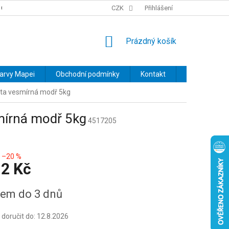
OBCHODNÍ PODMÍNKY
PODMÍNKY OCHRANY OSOBNÍCH ÚDAJŮ
CZK
Přihlášení
NÁKUPNÍ
Prázdný košík
KOŠÍK
barvy Mapei
Obchodní podmínky
Kontakt
Značky
ta vesmírná modř 5kg
mírná modř 5kg
4517205
–20 %
12 Kč
em do 3 dnů
oručit do:
12.8.2026