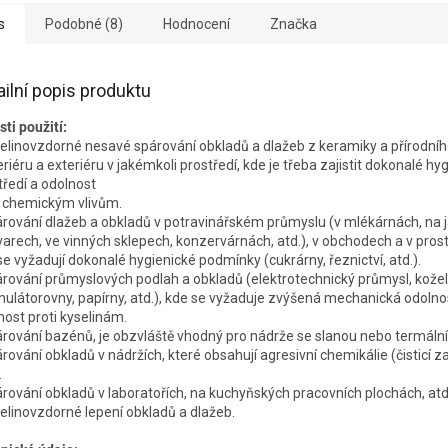
s
Podobné (8)
Hodnocení
Značka
ailní popis produktu
sti použití:
elinovzdorné nesavé spárování obkladů a dlažeb z keramiky a přírodn
eriéru a exteriéru v jakémkoli prostředí, kde je třeba zajistit dokonalé hy
tředí a odolnost
i chemickým vlivům.
rování dlažeb a obkladů v potravinářském průmyslu (v mlékárnách, na j
varech, ve vinných sklepech, konzervárnách, atd.), v obchodech a v prost
se vyžadují dokonalé hygienické podmínky (cukrárny, řeznictví, atd.).
rování průmyslových podlah a obkladů (elektrotechnický průmysl, kožel
ulátorovny, papírny, atd.), kde se vyžaduje zvýšená mechanická odolno
nost proti kyselinám.
rování bazénů, je obzvláště vhodný pro nádrže se slanou nebo termální
rování obkladů v nádržích, které obsahují agresivní chemikálie (čisticí za
.
rování obkladů v laboratořích, na kuchyňských pracovních plochách, atd
elinovzdorné lepení obkladů a dlažeb.