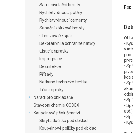
Samonivelační hmoty
Popi
Rychletvrdnoucí potěry
Rychletvrdnoucí cementy
Det
Sanační stěrkové hmoty
Obnovovače spár
Obla
•
Kys
Dekorativní a ochranné nátěry
v int
Čisticí přípravky
pros
Impregnace
prot
•
Spá
Dezinfekce
pivo
Přísady
kde 
Netkané technické textilie
•
Spá
akum
Těsnící prvky
odol
Nářadí pro obkladače
•
Spá
Stavební chemie CODEX
•
Spá
atd.)
Koupelnové příslušenství
•
Spá
Skrytá tlačítka pod obklad
•
Kys
Koupelnové poličky pod obklad