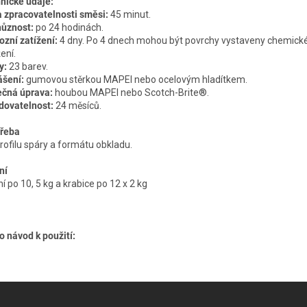
nické údaje:
 zpracovatelnosti směsi:
45 minut.
ůznost:
po 24 hodinách.
ozní zatížení:
4 dny. Po 4 dnech mohou být povrchy vystaveny chemic
ení.
y:
23 barev.
šení:
gumovou stěrkou MAPEI nebo ocelovým hladítkem.
čná úprava:
houbou MAPEI nebo Scotch-Brite®.
dovatelnost:
24 měsíců.
řeba
profilu spáry a formátu obkladu.
ní
í po 10, 5 kg a krabice po 12 x 2 kg
o návod k použití: