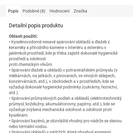
Popis
Podobné (8)
Hodnocení
Značka
Detailní popis produktu
Oblasti použití:
•
Kyselinovzdorné nesavé spárování obkladů a dlažeb z
keramiky a přírodního kamene v interiéru a exteriéru v
jakémkoli prostředí, kde je třeba zajistit dokonalé hygienické
prostředí a odolnost
proti chemickým vlivům.
•
Spárování dlažeb a obkladů v potravinářském průmyslu (v
mlékárnách, na jatkách, v pivovarech, ve vinných sklepech,
konzervárnách, atd.), v obchodech a v prostředích, kde se
vyžadují dokonalé hygienické podmínky (cukrárny, řeznictví,
atd.).
•
Spárování průmyslových podlah a obkladů (elektrotechnický
průmysl, koželužny, akumulátorovny, papírny, atd.), kde se
vyžaduje zvýšená mechanická odolnost a odolnost proti
kyselinám.
•
Spárování bazénů, je obzvláště vhodný pro nádrže se slanou
nebo termální vodou.
•
Spárování obkladů v nádržích, které obsahují agresivní