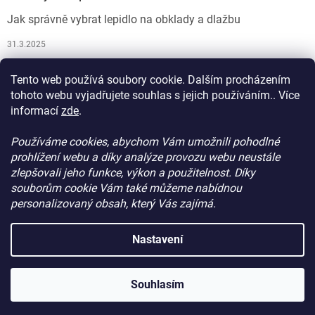
Jak správně vybrat lepidlo na obklady a dlažbu
31.3.2025
Jak vybrat spárovací hmotu
Tento web používá soubory cookie. Dalším procházením
26.9.2024
tohoto webu vyjadřujete souhlas s jejich používáním.. Více
informací
zde
.
Používáme cookies, abychom Vám umožnili pohodlné
prohlížení webu a díky analýze provozu webu neustále
zlepšovali jeho funkce, výkon a použitelnost. Díky
souborům cookie Vám také můžeme nabídnou
personalizovaný obsah, který Vás zajímá.
Vytvořil Shoptet
Nastavení
Copyright 2026
ProdejStavebniChemie.cz
. Všechna práva
Souhlasím
vyhrazena.
Upravit nastavení cookies