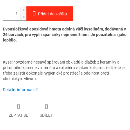
Přidat do košíku
Dvousložková epoxidová hmota odolná vůči kyselinám, dodávaná v
26 barvách, pro výplň spár šířky nejméně 3 mm. Je použitelná i jako
lepidlo.
Kyselinovzdorné nesavé spárování obkladů a dlažeb z keramiky a
přírodního kamene v interiéru a exteriéru v jakémkoli prostředí, kde je
třeba zajistit dokonalé hygienické prostředí a odolnost proti
chemickým vlivům.
Detailní informace
ZEPTAT SE
SDÍLET