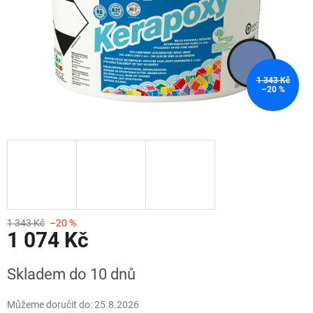
1 343 Kč
–20 %
1 343 Kč
–20 %
1 074 Kč
Měrná
Skladem do 10 dnů
cena:
Můžeme doručit do:
25.8.2026