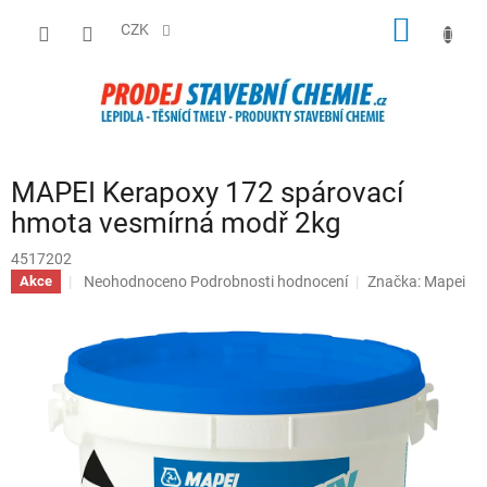
Přejít
NÁKUP
na
CZK
obsah
KOŠÍK
MAPEI Kerapoxy 172 spárovací
hmota vesmírná modř 2kg
4517202
Průměrné
Neohodnoceno
Podrobnosti hodnocení
Značka:
Mapei
Akce
hodnocení
produktu
je
0,0
z
5
hvězdiček.