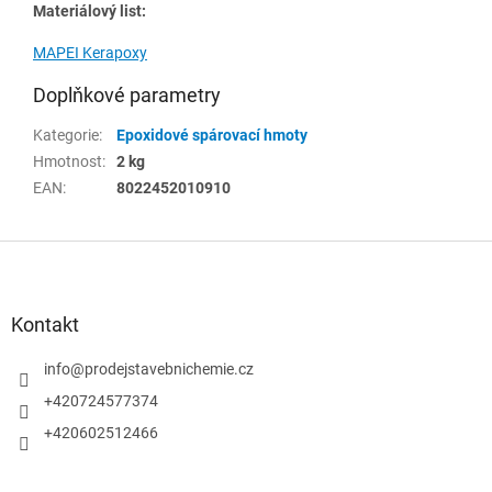
Materiálový list:
MAPEI Kerapoxy
Doplňkové parametry
Kategorie
:
Epoxidové spárovací hmoty
Hmotnost
:
2 kg
EAN
:
8022452010910
Z
á
p
a
Kontakt
t
í
info
@
prodejstavebnichemie.cz
+420724577374
+420602512466