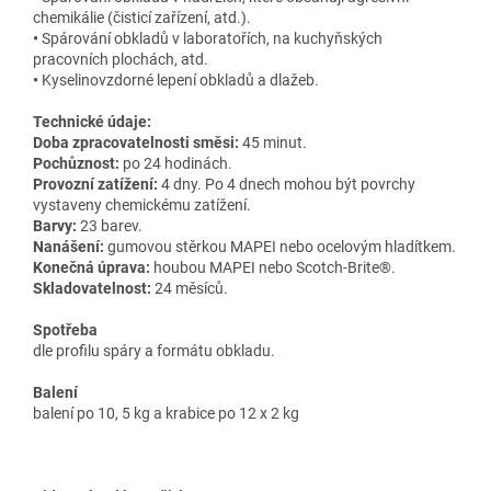
chemikálie (čisticí zařízení, atd.).
•
Spárování obkladů v laboratořích, na kuchyňských
pracovních plochách, atd.
•
Kyselinovzdorné lepení obkladů a dlažeb.
Technické údaje:
Doba zpracovatelnosti směsi:
45 minut.
Pochůznost:
po 24 hodinách.
Provozní zatížení:
4 dny. Po 4 dnech mohou být povrchy
vystaveny chemickému zatížení.
Barvy:
23 barev.
Nanášení:
gumovou stěrkou MAPEI nebo ocelovým hladítkem.
Konečná úprava:
houbou MAPEI nebo Scotch-Brite®.
Skladovatelnost:
24 měsíců.
Spotřeba
dle profilu spáry a formátu obkladu.
Balení
balení po 10, 5 kg a krabice po 12 x 2 kg