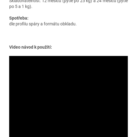
Skladovatelnost: 12 měsíců (pytle po 23 kg) a 24 měsíců (pytle
po 5 a 1 kg).
Spotřeba:
dle profilu spáry a formátu obkladu.
Video návod k použití: