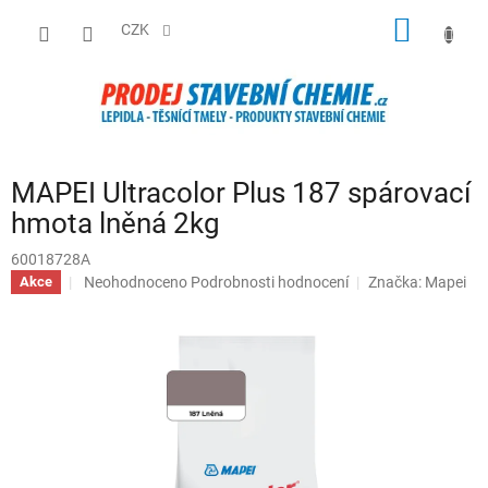
Přejít
NÁKUP
na
CZK
obsah
KOŠÍK
MAPEI Ultracolor Plus 187 spárovací
hmota lněná 2kg
60018728A
Průměrné
Neohodnoceno
Podrobnosti hodnocení
Značka:
Mapei
Akce
hodnocení
produktu
je
0,0
z
5
hvězdiček.