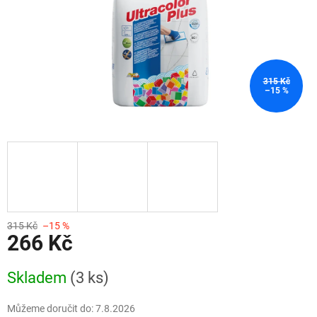
315 Kč
–15 %
315 Kč
–15 %
266 Kč
Měrná
Skladem
(3 ks)
cena:
Můžeme doručit do:
7.8.2026