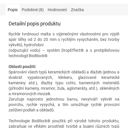
Popis
Podobné (8)
Hodnocení
Značka
Detailní popis produktu
Rychle tvrdnoucí malta s výjimečnými vlastnostmi pro výplň
spár šířky od 2 do 20 mm s rychlým vysycháním, bez tvorby
výkvětů, hydrofobní
(odpuzující vodu) – systém DropEffect® a s protiplísňovou
technologií BioBlock®.
Oblasti použití:
Spárování všech typů keramických obkladů a dlažeb (jednou a
dvakrát vypalovaných, klinkeru, glazované keramické
kameniny atd.), dlažby typu cotto, kamenných materiálů
(přírodní kameny, mramor, žula, aglomeráty, atd.), skleněných
a mramorových mozaik.
Zaručuje naprosto jednotnou barvu, nevytváří výkvět na
povrchu, rychle vysychá, a tím umožňuje rychlé provozní
zatížení podlah a obkladů.
Technologie BioBlock® použitá při výrobě tohoto produktu,
zabraňuje ve vlhkém prostředí tvorbě a bujení různých typů