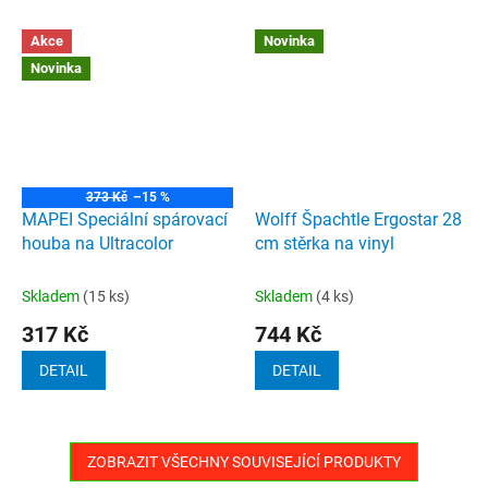
Akce
Novinka
Novinka
373 Kč
–15 %
MAPEI Speciální spárovací
Wolff Špachtle Ergostar 28
houba na Ultracolor
cm stěrka na vinyl
Skladem
(15 ks)
Skladem
(4 ks)
317 Kč
744 Kč
DETAIL
DETAIL
ZOBRAZIT VŠECHNY SOUVISEJÍCÍ PRODUKTY