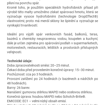
plísní na povrchu spár.
Kromě toho, je použitím speciálních hydrofobních přísad při
výrobě této malty umožněno získat spárovací hmotu, která se
vyznačuje vysoce hydrofobními (technologie DropEffect®)
vlastnostmi; proto má menší sklony ke špinění a vyznačuje se
vynikající trvanlivostí.
Ideální pro výplň spár venkovních fasád, balkonů, teras,
bazénů s chemicky neupravenou vodou, koupelen a kuchyní;
dále je určen zejména pro spárování podlah v supermarketech,
motorestech, restauracích, letištích a prostorách přístupných
veřejnosti.
Technické údaje:
Doba zpracovatelnosti směsi: 20–25 minut.
Čekací doba před provedením konečné úpravy: 15–30 minut.
Pochůznost: cca po 3 hodinách.
Provozní zatížení: po 24 hodinách (v bazénech a nádržích po
48 hodinách).
Barvy: 26 barev.
Nanášení: gumovou stěrkou MAPEI nebo ocelovou stěrkou.
Konečná úprava: houbou MAPEI nebo Schotch-Brite®.
EMICODE: EC1 – velmi nízký obsah emisí.