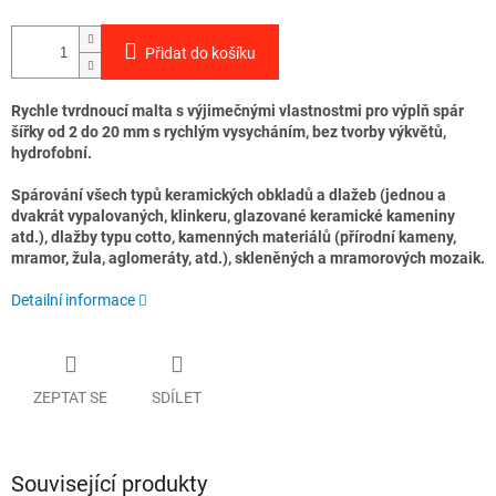
Přidat do košíku
Rychle tvrdnoucí malta s výjimečnými vlastnostmi pro výplň spár
šířky od 2 do 20 mm s rychlým vysycháním, bez tvorby výkvětů,
hydrofobní.
Spárování všech typů keramických obkladů a dlažeb (jednou a
dvakrát vypalovaných, klinkeru, glazované keramické kameniny
atd.), dlažby typu cotto, kamenných materiálů (přírodní kameny,
mramor, žula, aglomeráty, atd.), skleněných a mramorových mozaik.
Detailní informace
ZEPTAT SE
SDÍLET
Související produkty