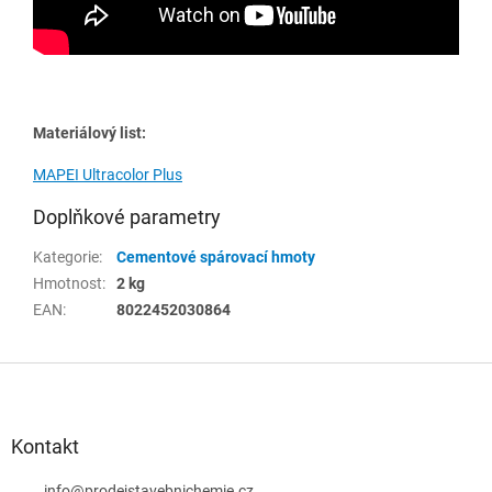
Materiálový list:
MAPEI Ultracolor Plus
Doplňkové parametry
Kategorie
:
Cementové spárovací hmoty
Hmotnost
:
2 kg
EAN
:
8022452030864
Z
á
p
a
Kontakt
t
info
@
prodejstavebnichemie.cz