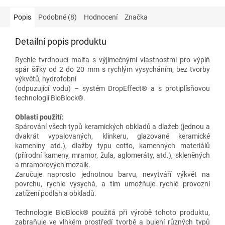
Popis
Podobné (8)
Hodnocení
Značka
Detailní popis produktu
Rychle tvrdnoucí malta s výjimečnými vlastnostmi pro výplň
spár šířky od 2 do 20 mm s rychlým vysycháním, bez tvorby
výkvětů, hydrofobní
(odpuzující vodu) – systém DropEffect® a s protiplísňovou
technologií BioBlock®.
Oblasti použití:
Spárování všech typů keramických obkladů a dlažeb (jednou a
dvakrát vypalovaných, klinkeru, glazované keramické
kameniny atd.), dlažby typu cotto, kamenných materiálů
(přírodní kameny, mramor, žula, aglomeráty, atd.), skleněných
a mramorových mozaik.
Zaručuje naprosto jednotnou barvu, nevytváří výkvět na
povrchu, rychle vysychá, a tím umožňuje rychlé provozní
zatížení podlah a obkladů.
Technologie BioBlock® použitá při výrobě tohoto produktu,
zabraňuje ve vlhkém prostředí tvorbě a bujení různých typů