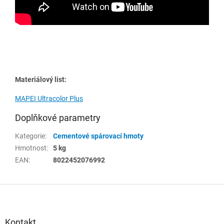
Materiálový list:
MAPEI Ultracolor Plus
Doplňkové parametry
Kategorie
:
Cementové spárovací hmoty
Hmotnost
:
5 kg
EAN
:
8022452076992
Z
á
p
a
Kontakt