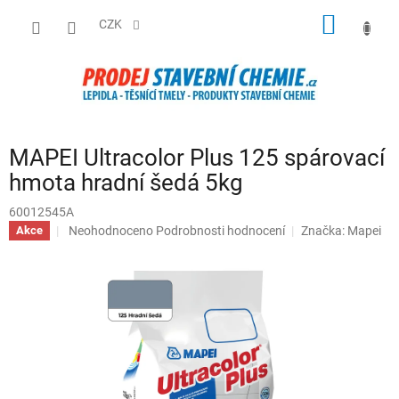
Přejít
NÁKUP
na
CZK
obsah
KOŠÍK
MAPEI Ultracolor Plus 125 spárovací
hmota hradní šedá 5kg
60012545A
Průměrné
Neohodnoceno
Podrobnosti hodnocení
Značka:
Mapei
Akce
hodnocení
produktu
je
0,0
z
5
hvězdiček.