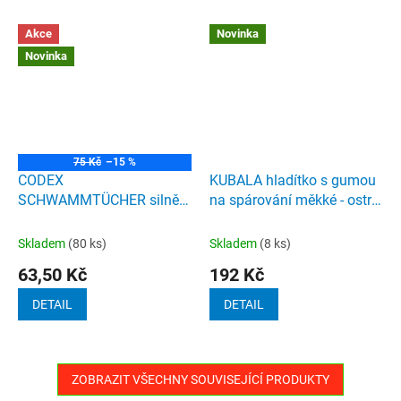
Akce
Novinka
Novinka
75 Kč
–15 %
CODEX
KUBALA hladítko s gumou
SCHWAMMTÜCHER silně
na spárování měkké - ostré
savé houbové utěrky 1 ks
hrany 240 x 95mm
Skladem
(80 ks)
Skladem
(8 ks)
63,50 Kč
192 Kč
DETAIL
DETAIL
ZOBRAZIT VŠECHNY SOUVISEJÍCÍ PRODUKTY