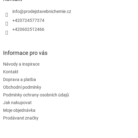
t
í
info
@
prodejstavebnichemie.cz
+420724577374
+420602512466
Informace pro vás
Návody a inspirace
Kontakt
Doprava a platba
Obchodní podmínky
Podmínky ochrany osobních údajů
Jak nakupovat
Moje objednávka
Prodávané značky