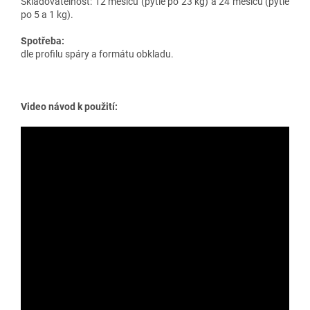
Skladovatelnost: 12 měsíců (pytle po 23 kg) a 24 měsíců (pytle
po 5 a 1 kg).
Spotřeba:
dle profilu spáry a formátu obkladu.
Video návod k použití: