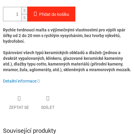
Přidat do košíku
Rychle tvrdnoucí malta s výjimečnými vlastnostmi pro výplň spár
šířky od 2 do 20 mm s rychlým vysycháním, bez tvorby výkvětů,
hydrofobní.
Spárování všech typů keramických obkladů a dlažeb (jednou a
dvakrát vypalovaných, klinkeru, glazované keramické kameniny
atd.), dlažby typu cotto, kamenných materiálů (přírodní kameny,
mramor, žula, aglomeráty, atd.), skleněných a mramorových mozaik.
Detailní informace
ZEPTAT SE
SDÍLET
Související produkty