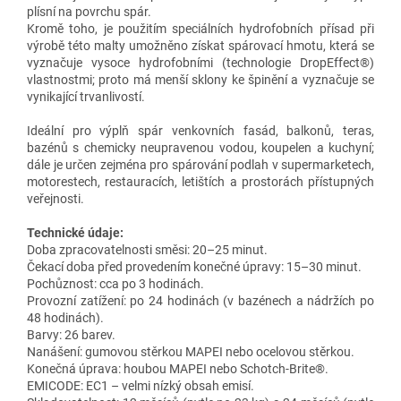
plísní na povrchu spár.
Kromě toho, je použitím speciálních hydrofobních přísad při
výrobě této malty umožněno získat spárovací hmotu, která se
vyznačuje vysoce hydrofobními (technologie DropEffect®)
vlastnostmi; proto má menší sklony ke špinění a vyznačuje se
vynikající trvanlivostí.
Ideální pro výplň spár venkovních fasád, balkonů, teras,
bazénů s chemicky neupravenou vodou, koupelen a kuchyní;
dále je určen zejména pro spárování podlah v supermarketech,
motorestech, restauracích, letištích a prostorách přístupných
veřejnosti.
Technické údaje:
Doba zpracovatelnosti směsi: 20–25 minut.
Čekací doba před provedením konečné úpravy: 15–30 minut.
Pochůznost: cca po 3 hodinách.
Provozní zatížení: po 24 hodinách (v bazénech a nádržích po
48 hodinách).
Barvy: 26 barev.
Nanášení: gumovou stěrkou MAPEI nebo ocelovou stěrkou.
Konečná úprava: houbou MAPEI nebo Schotch-Brite®.
EMICODE: EC1 – velmi nízký obsah emisí.