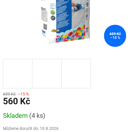
659 Kč
–15 %
659 Kč
–15 %
560 Kč
Měrná
Skladem
(4 ks)
cena:
Můžeme doručit do:
10.8.2026