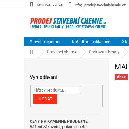
Přejít
+420724577374
info@prodejstavebnichemie.cz
na
obsah
Stavební chemie
Nářadí pro obkladače
Sta
Domů
Stavební chemie
Spárovací hmoty
P
MAPE
o
s
Vyhledávání
Akce
t
r
a
n
HLEDAT
n
í
p
CENY NA KAMENNÉ PRODEJNĚ:
a
Vážení zákazníci, pokud chcete