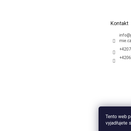
p
a
t
Kontakt
í
info
@
mie.c
+4207
+4206
Tento web p
vyjadřujete 