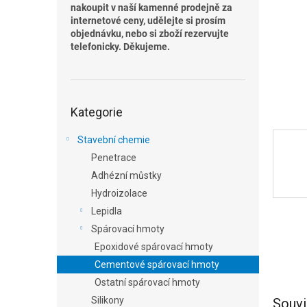
n
nakoupit v naší kamenné prodejně za
e
internetové ceny, udělejte si prosím
l
objednávku, nebo si zboží rezervujte
telefonicky. Děkujeme.
Přeskočit
Kategorie
kategorie
Stavební chemie
Penetrace
Adhézní můstky
Hydroizolace
Lepidla
Spárovací hmoty
Epoxidové spárovací hmoty
Cementové spárovací hmoty
Ostatní spárovací hmoty
Silikony
Souvi