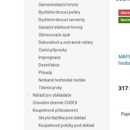
Samonivelační hmoty
Rychletvrdnoucí potěry
Akce
Rychletvrdnoucí cementy
Novi
Sanační stěrkové hmoty
Obnovovače spár
Dekorativní a ochranné nátěry
Čisticí přípravky
MAPEI
Impregnace
houba
Dezinfekce
Přísady
Netkané technické textilie
317
Těsnící prvky
Nářadí pro obkladače
Stavební chemie CODEX
Koupelnové příslušenství
Popi
Skrytá tlačítka pod obklad
Koupelnové poličky pod obklad