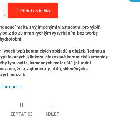
Přidat do košíku
vrdnoucí malta s výjimečnými vlastnostmi pro výplň
ky od 2 do 20 mm s rychlým vysycháním, bez tvorby
 hydrofobní.
í všech typů keramických obkladů a dlažeb (jednou a
vypalovaných, klinkeru, glazované keramické kameniny
lažby typu cotto, kamenných materiálů (přírodní
mramor, žula, aglomeráty, atd.), skleněných a
vých mozaik.
 informace
ZEPTAT SE
SDÍLET