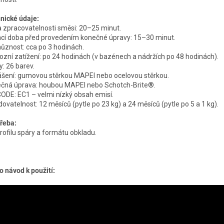
nické údaje:
 zpracovatelnosti směsi: 20–25 minut.
cí doba před provedením konečné úpravy: 15–30 minut.
ůznost: cca po 3 hodinách.
ozní zatížení: po 24 hodinách (v bazénech a nádržích po 48 hodinách).
y: 26 barev.
šení: gumovou stěrkou MAPEI nebo ocelovou stěrkou.
čná úprava: houbou MAPEI nebo Schotch-Brite®.
ODE: EC1 – velmi nízký obsah emisí.
dovatelnost: 12 měsíců (pytle po 23 kg) a 24 měsíců (pytle po 5 a 1 kg).
řeba:
profilu spáry a formátu obkladu.
o návod k použití: