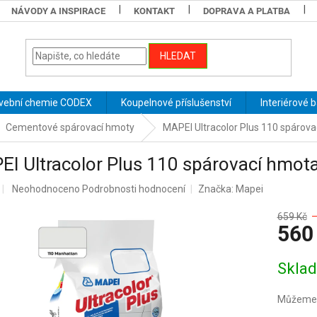
NÁVODY A INSPIRACE
KONTAKT
DOPRAVA A PLATBA
HLEDAT
vební chemie CODEX
Koupelnové příslušenství
Interiérové 
Cementové spárovací hmoty
MAPEI Ultracolor Plus 110 spárov
I Ultracolor Plus 110 spárovací hmot
Průměrné
Neohodnoceno
Podrobnosti hodnocení
Značka:
Mapei
hodnocení
produktu
659 Kč
–
560
je
0,0
z
Měrná
Skla
5
cena:
hvězdiček.
Můžeme d