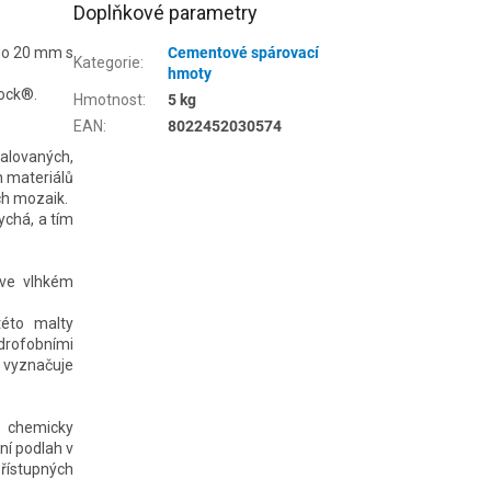
Doplňkové parametry
 do 20 mm s
Cementové spárovací
Kategorie
:
hmoty
lock®.
Hmotnost
:
5 kg
EAN
:
8022452030574
palovaných,
h materiálů
ch mozaik.
ychá, a tím
 ve vlhkém
této malty
rofobními
a vyznačuje
s chemicky
ní podlah v
řístupných