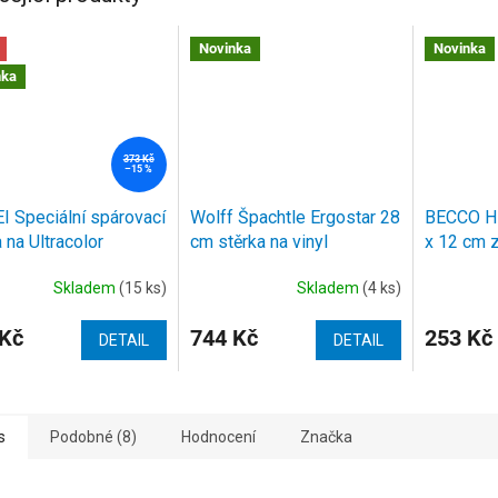
Novinka
Novinka
nka
373 Kč
–15 %
 Speciální spárovací
Wolff Špachtle Ergostar 28
BECCO Hl
 na Ultracolor
cm stěrka na vinyl
x 12 cm 
Skladem
(15 ks)
Skladem
(4 ks)
 Kč
744 Kč
253 Kč
DETAIL
DETAIL
s
Podobné (8)
Hodnocení
Značka