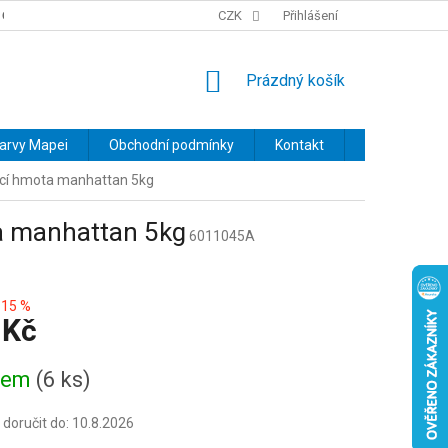
OBCHODNÍ PODMÍNKY
PODMÍNKY OCHRANY OSOBNÍCH ÚDAJŮ
CZK
Přihlášení
NÁKUPNÍ
Prázdný košík
KOŠÍK
barvy Mapei
Obchodní podmínky
Kontakt
Značky
ací hmota manhattan 5kg
a manhattan 5kg
6011045A
15 %
 Kč
dem
(6 ks)
oručit do:
10.8.2026