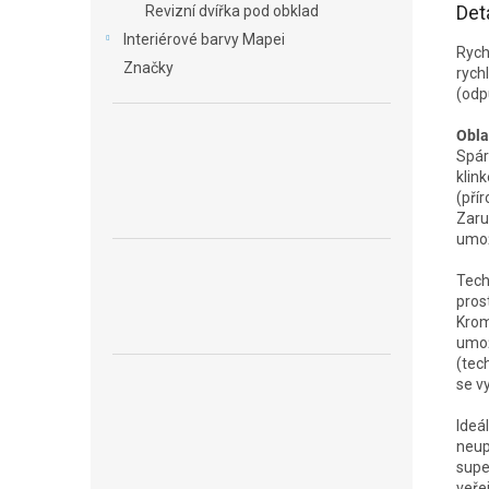
Det
Revizní dvířka pod obklad
Interiérové barvy Mapei
Rych
Značky
rych
(odp
Obla
Spár
klin
(pří
Zaru
umož
Tech
pros
Krom
umo
(tec
se vy
Ideá
neup
supe
veřej