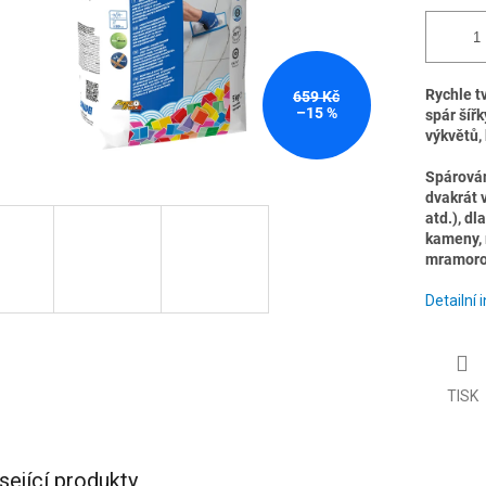
Rychle t
659 Kč
–15 %
spár šíř
výkvětů,
Spárován
dvakrát 
atd.), d
kameny, 
mramoro
Detailní
TISK
sející produkty