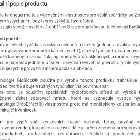
ailní popis produktu
le tvrdnoucí malta s výjimečnými vlastnostmi pro výplň spár šířky od 2
lým vysycháním, bez tvorby výkvětů, hydrofobní
uzující vodu) – systém DropEffect® a s protiplísňovou technologií BioB
sti použití:
ování všech typů keramických obkladů a dlažeb (jednou a dvakrát vy
keru, glazované keramické kameniny atd.), dlažby typu cotto, kamennýc
rodní kameny, mramor, žula, aglomeráty, atd.), skleněných a mramorový
čuje naprosto jednotnou barvu, nevytváří výkvět na povrchu, rychle vys
ňuje rychlé provozní zatížení podlah a obkladů.
nologie BioBlock® použitá při výrobě tohoto produktu, zabraňuje
tředí tvorbě a bujení různých typů plísní na povrchu spár.
ě toho, je použitím speciálních hydrofobních přísad při výrobě 
žněno získat spárovací hmotu, která se vyznačuje vysoce hyd
hnologie DropEffect®) vlastnostmi; proto má menší sklony ke špinění 
nikající trvanlivostí.
lní pro výplň spár venkovních fasád, balkonů, teras, bazénů 
ravenou vodou, koupelen a kuchyní; dále je určen zejména pro spárová
rmarketech, motorestech, restauracích, letištích a prostorách p
nosti.