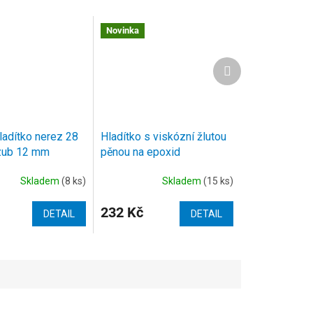
Novinka
Další
produkt
adítko nerez 28
Hladítko s viskózní žlutou
zub 12 mm
pěnou na epoxid
280x140x30 mm
Skladem
(8 ks)
Skladem
(15 ks)
232 Kč
DETAIL
DETAIL