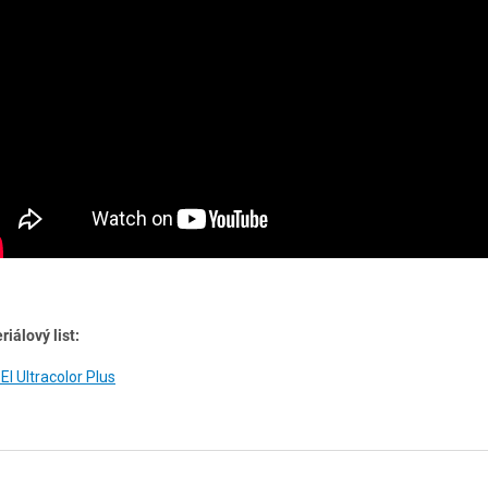
riálový list:
I Ultracolor Plus