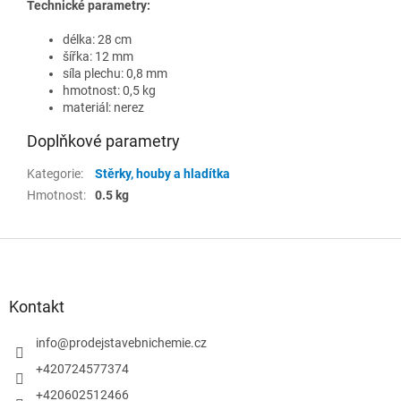
Technické parametry:
délka: 28 cm
šířka: 12 mm
síla plechu: 0,8 mm
hmotnost: 0,5 kg
materiál: nerez
Doplňkové parametry
Kategorie
:
Stěrky, houby a hladítka
Hmotnost
:
0.5 kg
Z
á
p
a
Kontakt
t
í
info
@
prodejstavebnichemie.cz
+420724577374
+420602512466