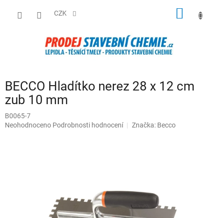
Přejít
NÁKUP
na
CZK
obsah
KOŠÍK
BECCO Hladítko nerez 28 x 12 cm
zub 10 mm
B0065-7
Průměrné
Neohodnoceno
Podrobnosti hodnocení
Značka:
Becco
hodnocení
produktu
je
0,0
z
5
hvězdiček.