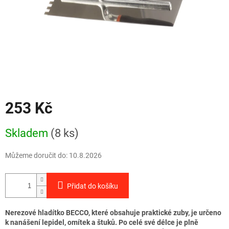
253 Kč
Měrná
Skladem
(8 ks)
cena:
Můžeme doručit do:
10.8.2026
Přidat do košíku
Nerezové hladítko BECCO, které obsahuje praktické zuby, je určeno
k nanášení lepidel, omítek a štuků. Po celé své délce je plně