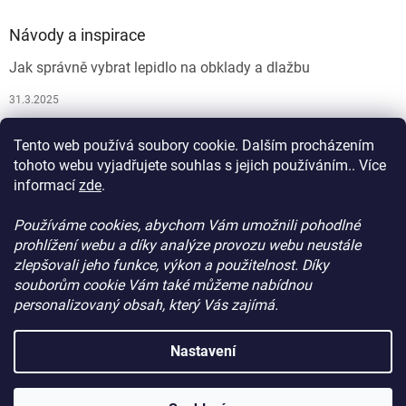
Návody a inspirace
Jak správně vybrat lepidlo na obklady a dlažbu
31.3.2025
Jak vybrat spárovací hmotu
Tento web používá soubory cookie. Dalším procházením
26.9.2024
tohoto webu vyjadřujete souhlas s jejich používáním.. Více
informací
zde
.
Používáme cookies, abychom Vám umožnili pohodlné
prohlížení webu a díky analýze provozu webu neustále
zlepšovali jeho funkce, výkon a použitelnost. Díky
souborům cookie Vám také můžeme nabídnou
personalizovaný obsah, který Vás zajímá.
Vytvořil Shoptet
Nastavení
Copyright 2026
ProdejStavebniChemie.cz
. Všechna práva