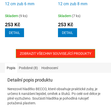
12 cm zub 6 mm
12 cm zub 8 mm
Skladem
(9 ks)
Skladem
(7 ks)
253 Kč
253 Kč
DETAIL
DETAIL
ZOBRAZIT VŠECHNY SOUVISEJÍCÍ PRODUKTY
Popis
Podobné (8)
Hodnocení
Detailní popis produktu
Nerezové hladítko BECCO, které obsahuje praktické zuby, je
určeno k nanášení lepidel, omítek a štuků. Po celé své délce je
plně vyztuženo. Součástí hladítka je pohodlná rukojeť
potažená plastem.