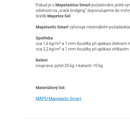
Pokud je u
Mapelasticu Smart
požadováno ještě výr
odolnost na „crack bridging“ doporučujeme do vrs
textílii
Mapetex Sel
.
Mapelastic Smart
vyhovuje minimálním požadavkům
Spotřeba
2
cca 1,6 kg/m
a 1 mm tloušťky při aplikaci štětcem
2
cca 2,2 kg/m
a 1 mm tloušťky při aplikaci stříkací
Balení
souprava: pytel 20 kg + kanystr 10 kg.
Materiálový list:
MAPEI Mapelastic Smart
Z
á