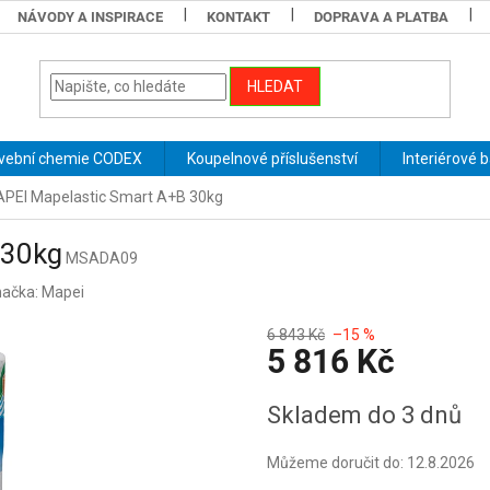
NÁVODY A INSPIRACE
KONTAKT
DOPRAVA A PLATBA
HLEDAT
vební chemie CODEX
Koupelnové příslušenství
Interiérové 
PEI Mapelastic Smart A+B 30kg
 30kg
MSADA09
ačka:
Mapei
6 843 Kč
–15 %
5 816 Kč
Měrná
Skladem do 3 dnů
cena:
Můžeme doručit do:
12.8.2026