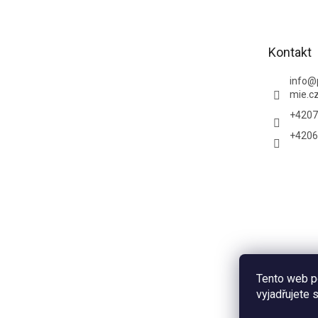
p
a
t
Kontakt
í
info
@
mie.c
+4207
+4206
Tento web p
vyjadřujete 