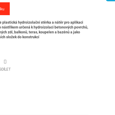
íku
lastická hydroizolační stěrka a nátěr pro aplikaci
o nástřikem určená k hydroizolaci betonových povrchů,
ných zdí, balkonů, teras, koupelen a bazénů a jako
ích složek do konstrukcí
SDÍLET