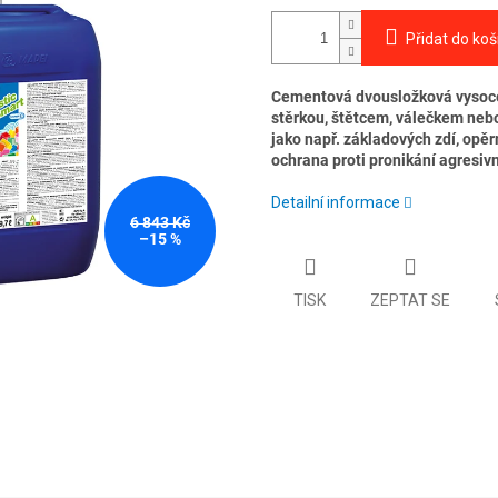
Přidat do koš
Cementová dvousložková vysoce p
stěrkou, štětcem, válečkem neb
jako např. základových zdí, opěr
ochrana proti pronikání agresivn
Detailní informace
6 843 Kč
–15 %
TISK
ZEPTAT SE