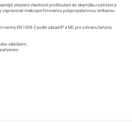
aznější zlepšení vlastností prodloužení do okamžiku roztržení a
tvy zapracovat makroperforovanou polypropylenovou netkanou
 normy EN 1504-2 podle zásad IP a MC pro ochranu betonů.
 nebo válečkem;
m zařízením