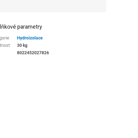
lňkové parametry
gorie
:
Hydroizolace
tnost
:
30 kg
8022452027826