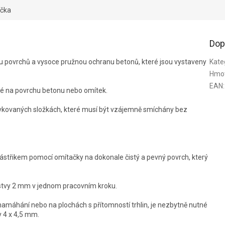
čka
Dop
u povrchů a vysoce pružnou ochranu betonů, které jsou vystaveny
Kate
Hmo
EAN
:
né na povrchu betonu nebo omítek.
kovaných složkách, které musí být vzájemně smíchány bez
střikem pomocí omítačky na dokonale čistý a pevný povrch, který
stvy 2 mm v jednom pracovním kroku.
u namáhání nebo na plochách s přítomností trhlin, je nezbytně nutné
y 4 x 4,5 mm.