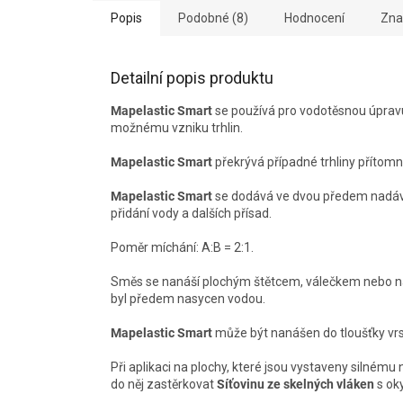
Popis
Podobné (8)
Hodnocení
Zna
Detailní popis produktu
Mapelastic Smart
se používá pro vodotěsnou úprav
možnému vzniku trhlin.
Mapelastic Smart
překrývá případné trhliny přítom
Mapelastic Smart
se dodává ve dvou předem nadáv
přidání vody a dalších přísad.
Poměr míchání: A:B = 2:1.
Směs se nanáší plochým štětcem, válečkem nebo ná
byl předem nasycen vodou.
Mapelastic Smart
může být nanášen do tloušťky vr
Při aplikaci na plochy, které jsou vystaveny silném
do něj zastěrkovat
Síťovinu ze skelných vláken
s ok