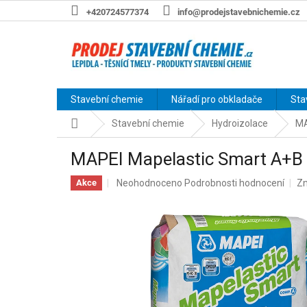
Přejít
+420724577374
info@prodejstavebnichemie.cz
na
obsah
Stavební chemie
Nářadí pro obkladače
Sta
Domů
Stavební chemie
Hydroizolace
MA
MAPEI Mapelastic Smart A+B
Průměrné
Neohodnoceno
Podrobnosti hodnocení
Zn
Akce
hodnocení
produktu
je
0,0
z
5
hvězdiček.