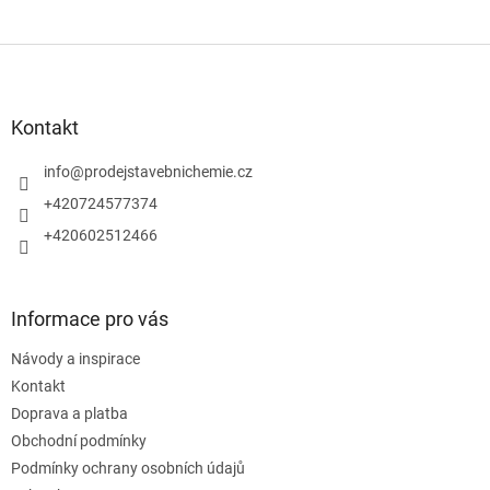
Z
á
p
a
Kontakt
t
í
info
@
prodejstavebnichemie.cz
+420724577374
+420602512466
Informace pro vás
Návody a inspirace
Kontakt
Doprava a platba
Obchodní podmínky
Podmínky ochrany osobních údajů