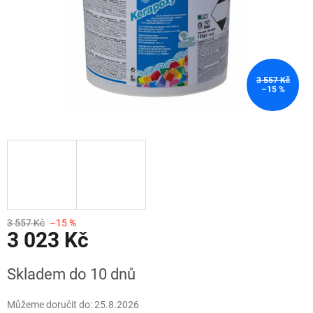
3 557 Kč
–15 %
3 557 Kč
–15 %
3 023 Kč
Měrná
Skladem do 10 dnů
cena:
Můžeme doručit do:
25.8.2026