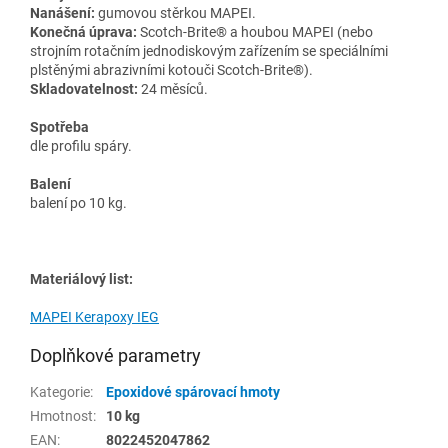
Nanášení:
gumovou stěrkou MAPEI.
Konečná úprava:
Scotch-Brite® a houbou MAPEI (nebo
strojním rotačním jednodiskovým zařízením se speciálními
plstěnými abrazivními kotouči Scotch-Brite®).
Skladovatelnost:
24 měsíců.
Spotřeba
dle profilu spáry.
Balení
balení po 10 kg.
Materiálový list:
MAPEI Kerapoxy IEG
Doplňkové parametry
Kategorie
:
Epoxidové spárovací hmoty
Hmotnost
:
10 kg
EAN
:
8022452047862