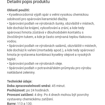
Detailní popis produktu
Oblasti použití:
•
Kyselinovzdorná výplň spár s velmi vysokou chemickou
odolností pro spárování keramické dlažby.
•
Spárování podlah ve výrobnách šunky, obzvláště v místech,
kde dochází ke krájení, vykosťování a zrání, a kde tedy
spárovací hmota zůstává v dlouhodobém kontaktu s
živočišným tukem, a kde je často omývaná teplou tlakovou
vodou.
•
Spárování podlah ve výrobnách salámů, obzvláště v místech,
kde dochází k vaření (mortadely apod.), a kde tedy spárovací
hmota je vystavena kombinaci kyseliny olejové a vysokých
teplot.
•
Spárování podlah ve výrobnách oleje.
•
Spárování podlah v potravinářském průmyslu pro výrobu
nakládané zeleniny.
Technické údaje:
Doba zpracovatelnosti směsi:
45 minut.
Pochůznost:
po 24 hodinách.
Provozní zatížení:
4 dny. Po 4 dnech mohou být povrchy
vystaveny chemickému zatížení.
Barvy:
113 a 130.