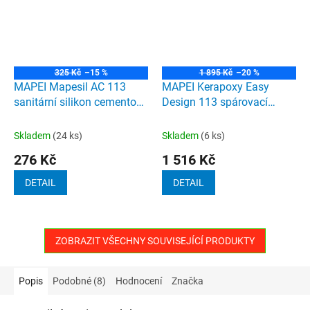
325 Kč
–15 %
1 895 Kč
–20 %
MAPEI Mapesil AC 113
MAPEI Kerapoxy Easy
sanitární silikon cementově
Design 113 spárovací
šedá 310ml
hmota cementově šedá
3kg
Skladem
(24 ks)
Skladem
(6 ks)
276 Kč
1 516 Kč
DETAIL
DETAIL
ZOBRAZIT VŠECHNY SOUVISEJÍCÍ PRODUKTY
Popis
Podobné (8)
Hodnocení
Značka