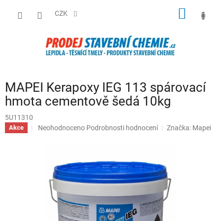
Přejít
NÁKUP
na
CZK
obsah
KOŠÍK
MAPEI Kerapoxy IEG 113 spárovací
hmota cementově šedá 10kg
5U11310
Průměrné
Neohodnoceno
Podrobnosti hodnocení
Značka:
Mapei
Akce
hodnocení
produktu
je
0,0
z
5
hvězdiček.