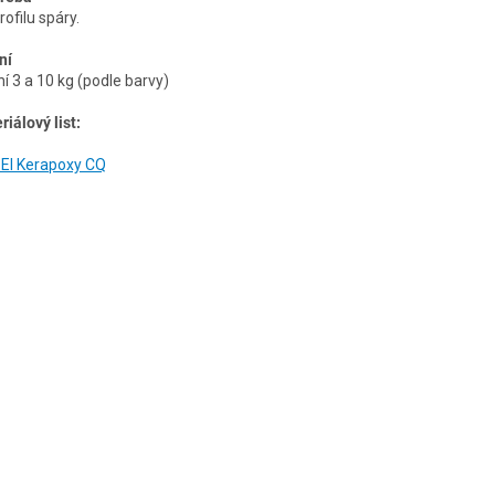
rofilu spáry.
ní
ní 3 a 10 kg (podle barvy)
riálový list:
I Kerapoxy CQ