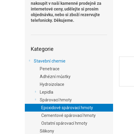
n
nakoupit v naší kamenné prodejně za
e
internetové ceny, udělejte si prosím
l
objednávku, nebo si zboží rezervujte
telefonicky. Děkujeme.
Přeskočit
Kategorie
kategorie
Stavební chemie
Penetrace
Adhézní můstky
Hydroizolace
Lepidla
Spárovací hmoty
Epoxidové spárovací hmoty
Cementové spárovací hmoty
Ostatní spárovací hmoty
Silikony