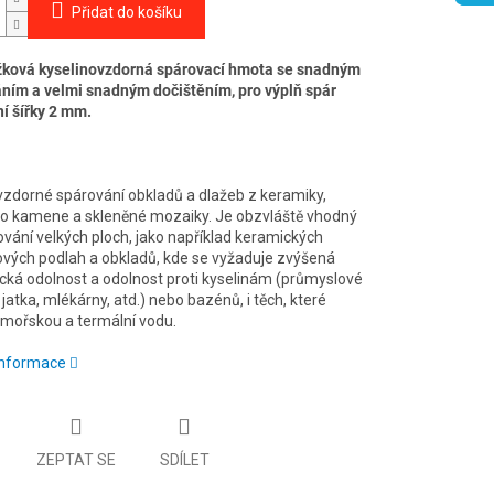
Přidat do košíku
ková kyselinovzdorná spárovací hmota se snadným
ním a velmi snadným dočištěním, pro výplň spár
í šířky 2 mm.
vzdorné spárování obkladů a dlažeb z keramiky,
ho kamene a skleněné mozaiky. Je obzvláště vhodný
ování velkých ploch, jako například keramických
vých podlah a obkladů, kde se vyžaduje zvýšená
ká odolnost a odolnost proti kyselinám (průmyslové
jatka, mlékárny, atd.) nebo bazénů, i těch, které
 mořskou a termální vodu.
 informace
ZEPTAT SE
SDÍLET