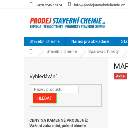
Přejít
+420724577374
info@prodejstavebnichemie.cz
na
obsah
Stavební chemie
Nářadí pro obkladače
Sta
Domů
Stavební chemie
Spárovací hmoty
P
MAP
o
s
Vyhledávání
Akce
t
r
a
n
HLEDAT
n
í
p
CENY NA KAMENNÉ PRODEJNĚ:
a
Vážení zákazníci, pokud chcete