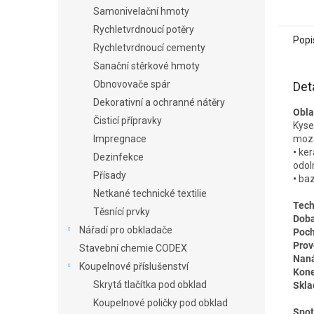
Samonivelační hmoty
Rychletvrdnoucí potěry
Popi
Rychletvrdnoucí cementy
Sanační stěrkové hmoty
Obnovovače spár
Det
Dekorativní a ochranné nátěry
Obla
Čisticí přípravky
Kyse
moza
Impregnace
•
ker
Dezinfekce
odol
Přísady
•
baz
Netkané technické textilie
Tech
Těsnící prvky
Doba
Nářadí pro obkladače
Poch
Prov
Stavební chemie CODEX
Naná
Koupelnové příslušenství
Kone
Skrytá tlačítka pod obklad
Skla
Koupelnové poličky pod obklad
Spot