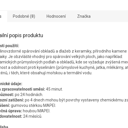
s
Podobné (8)
Hodnocení
Značka
ailní popis produktu
sti použití:
linovzdorné spárování obkladů a dlažeb z keramiky, přírodního kamene
iky. Je obzvláště vhodný pro spárování velkých ploch, jako například:
amických průmyslových podlah a obkladů, kde se vyžaduje zvýšená me
nost a odolnost proti kyselinám (průmyslové kuchyně, jatka, mlékárny, at
énů, i těch, které obsahují mořskou a termální vodu.
nické údaje:
 zpracovatelnosti směsi:
45 minut.
ůznost:
po 24 hodinách.
ozní zatížení:
po 4 dnech mohou být povrchy vystaveny chemickému zat
šení:
gumovou stěrkou MAPEI.
čná úprava:
houbou MAPEI.
dovatelnost:
24 měsíců.
řeba