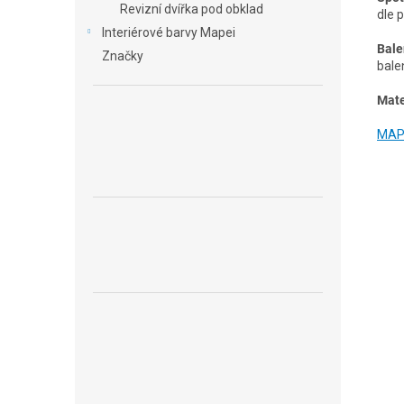
Revizní dvířka pod obklad
dle p
Interiérové barvy Mapei
Bale
Značky
bale
Mate
MAPE