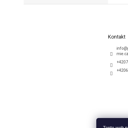
Z
á
p
a
t
Kontakt
í
info
@
mie.c
+4207
+4206
Tento web p