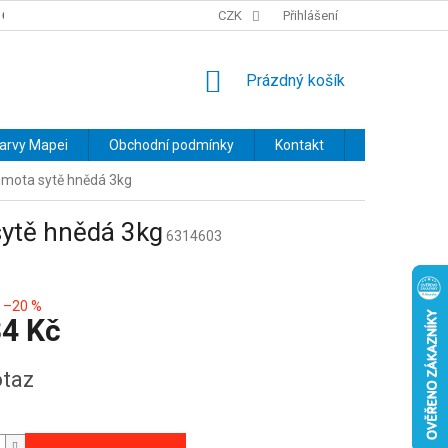
OBCHODNÍ PODMÍNKY
PODMÍNKY OCHRANY OSOBNÍCH ÚDAJŮ
CZK
Přihlášení
NÁKUPNÍ
Prázdný košík
KOŠÍK
barvy Mapei
Obchodní podmínky
Kontakt
Značky
hmota sytě hnědá 3kg
ytě hnědá 3kg
6314603
–20 %
34 Kč
taz