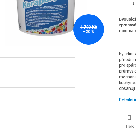
Dvouslož
zpracová
1 793 Kč
minimáln
–20 %
Kyselino
přírodní
pro spár
průmyslo
mechanic
kuchyně, 
obsahují
Detailní
TISK