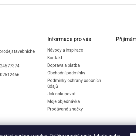
Informace pro vás
Přijímám
Návody a inspirace
prodejstavebniche
z
Kontakt
Doprava a platba
24577374
Obchodní podmínky
02512466
Podmínky ochrany osobních
údajů
Jak nakupovat
Moje objednávka
Prodávané značky
oužívá soubory cookie. Dalším procházením tohoto webu