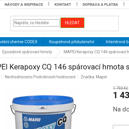
NÁVODY A INSPIRACE
KONTAKT
DOPRAVA A PLATBA
HLEDAT
vební chemie CODEX
Koupelnové příslušenství
Interiérové 
Epoxidové spárovací hmoty
MAPEI Kerapoxy CQ 146 spárovací 
EI Kerapoxy CQ 146 spárovací hmota s
Průměrné
Neohodnoceno
Podrobnosti hodnocení
Značka:
Mapei
hodnocení
produktu
1 793 Kč
1 4
je
0,0
z
Měrná
Na do
5
cena:
hvězdiček.