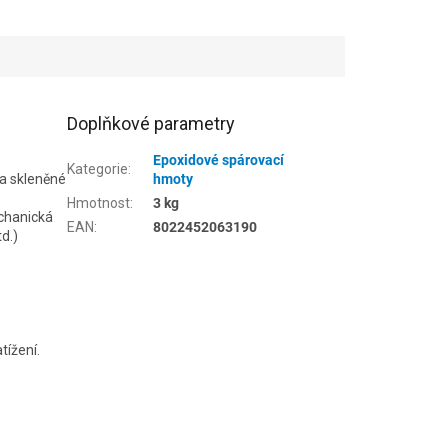
Doplňkové parametry
Epoxidové spárovací
Kategorie
:
 a skleněné
hmoty
Hmotnost
:
3 kg
chanická
EAN
:
8022452063190
d.)
ížení.