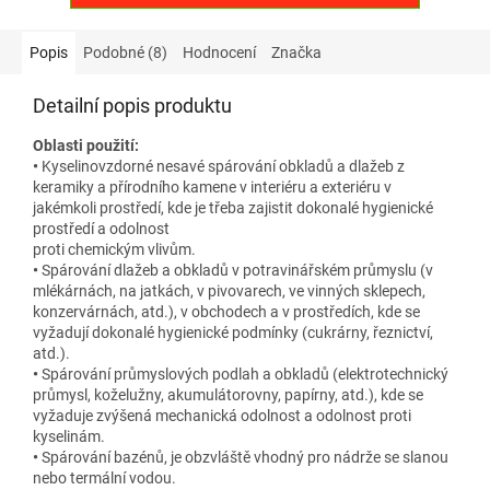
Popis
Podobné (8)
Hodnocení
Značka
Detailní popis produktu
Oblasti použití:
•
Kyselinovzdorné nesavé spárování obkladů a dlažeb z
keramiky a přírodního kamene v interiéru a exteriéru v
jakémkoli prostředí, kde je třeba zajistit dokonalé hygienické
prostředí a odolnost
proti chemickým vlivům.
•
Spárování dlažeb a obkladů v potravinářském průmyslu (v
mlékárnách, na jatkách, v pivovarech, ve vinných sklepech,
konzervárnách, atd.), v obchodech a v prostředích, kde se
vyžadují dokonalé hygienické podmínky (cukrárny, řeznictví,
atd.).
•
Spárování průmyslových podlah a obkladů (elektrotechnický
průmysl, koželužny, akumulátorovny, papírny, atd.), kde se
vyžaduje zvýšená mechanická odolnost a odolnost proti
kyselinám.
•
Spárování bazénů, je obzvláště vhodný pro nádrže se slanou
nebo termální vodou.