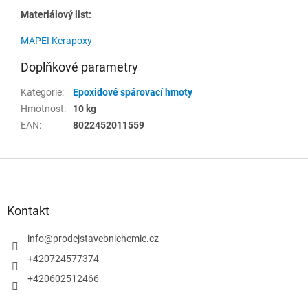
Materiálový list:
MAPEI Kerapoxy
Doplňkové parametry
Kategorie
:
Epoxidové spárovací hmoty
Hmotnost
:
10 kg
EAN
:
8022452011559
Z
á
p
a
Kontakt
t
í
info
@
prodejstavebnichemie.cz
+420724577374
+420602512466