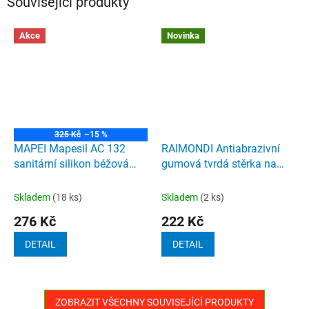
Související produkty
Akce
Novinka
325 Kč
–15 %
MAPEI Mapesil AC 132
RAIMONDI Antiabrazivní
sanitární silikon béžová
gumová tvrdá stěrka na
310ml
epoxidové spárovací hmoty
zelená
Skladem
(18 ks)
Skladem
(2 ks)
276 Kč
222 Kč
DETAIL
DETAIL
ZOBRAZIT VŠECHNY SOUVISEJÍCÍ PRODUKTY