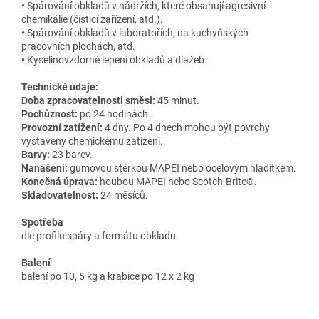
•
Spárování obkladů v nádržích, které obsahují agresivní
chemikálie (čisticí zařízení, atd.).
•
Spárování obkladů v laboratořích, na kuchyňských
pracovních plochách, atd.
•
Kyselinovzdorné lepení obkladů a dlažeb.
Technické údaje:
Doba zpracovatelnosti směsi:
45 minut.
Pochůznost:
po 24 hodinách.
Provozní zatížení:
4 dny. Po 4 dnech mohou být povrchy
vystaveny chemickému zatížení.
Barvy:
23 barev.
Nanášení:
gumovou stěrkou MAPEI nebo ocelovým hladítkem.
Konečná úprava:
houbou MAPEI nebo Scotch-Brite®.
Skladovatelnost:
24 měsíců.
Spotřeba
dle profilu spáry a formátu obkladu.
Balení
balení po 10, 5 kg a krabice po 12 x 2 kg