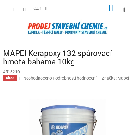
Přejít
NÁKUP
na
CZK
obsah
KOŠÍK
MAPEI Kerapoxy 132 spárovací
hmota bahama 10kg
4513210
Průměrné
Neohodnoceno
Podrobnosti hodnocení
Značka:
Mapei
Akce
hodnocení
produktu
je
0,0
z
5
hvězdiček.