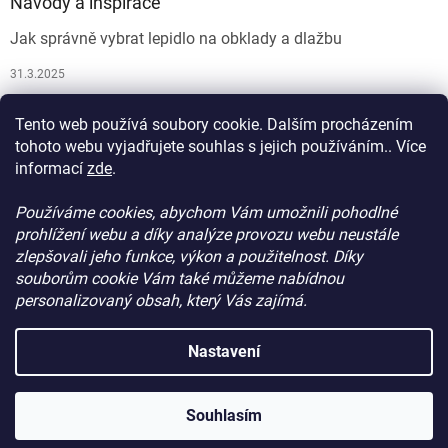
Návody a inspirace
Jak správně vybrat lepidlo na obklady a dlažbu
31.3.2025
Jak vybrat spárovací hmotu
Tento web používá soubory cookie. Dalším procházením
26.9.2024
tohoto webu vyjadřujete souhlas s jejich používáním.. Více
informací
zde
.
Používáme cookies, abychom Vám umožnili pohodlné
prohlížení webu a díky analýze provozu webu neustále
zlepšovali jeho funkce, výkon a použitelnost. Díky
souborům cookie Vám také můžeme nabídnou
personalizovaný obsah, který Vás zajímá.
Vytvořil Shoptet
Nastavení
Copyright 2026
ProdejStavebniChemie.cz
. Všechna práva
Souhlasím
vyhrazena.
Upravit nastavení cookies