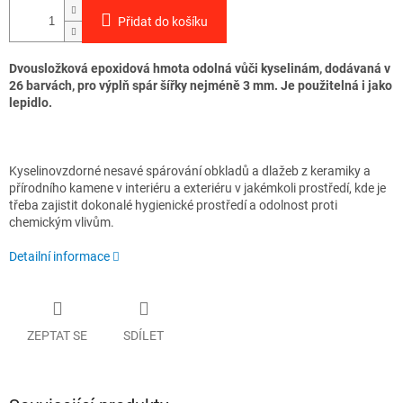
Přidat do košíku
Dvousložková epoxidová hmota odolná vůči kyselinám, dodávaná v
26 barvách, pro výplň spár šířky nejméně 3 mm. Je použitelná i jako
lepidlo.
Kyselinovzdorné nesavé spárování obkladů a dlažeb z keramiky a
přírodního kamene v interiéru a exteriéru v jakémkoli prostředí, kde je
třeba zajistit dokonalé hygienické prostředí a odolnost proti
chemickým vlivům.
Detailní informace
ZEPTAT SE
SDÍLET