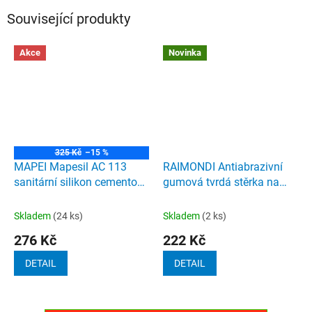
Související produkty
Akce
Novinka
325 Kč
–15 %
MAPEI Mapesil AC 113
RAIMONDI Antiabrazivní
sanitární silikon cementově
gumová tvrdá stěrka na
šedá 310ml
epoxidové spárovací hmoty
zelená
Skladem
(24 ks)
Skladem
(2 ks)
276 Kč
222 Kč
DETAIL
DETAIL