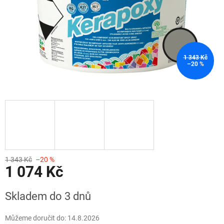
1 343 Kč
–20 %
1 343 Kč
–20 %
1 074 Kč
Měrná
Skladem do 3 dnů
cena:
Můžeme doručit do:
14.8.2026