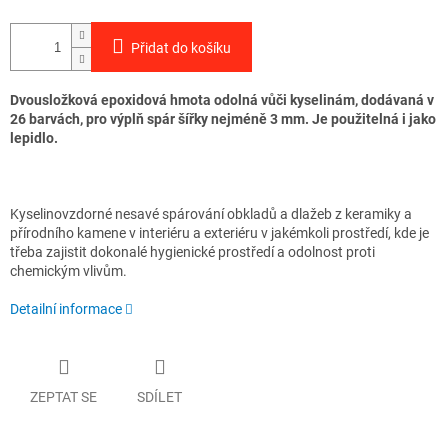
Přidat do košíku
Dvousložková epoxidová hmota odolná vůči kyselinám, dodávaná v
26 barvách, pro výplň spár šířky nejméně 3 mm. Je použitelná i jako
lepidlo.
Kyselinovzdorné nesavé spárování obkladů a dlažeb z keramiky a
přírodního kamene v interiéru a exteriéru v jakémkoli prostředí, kde je
třeba zajistit dokonalé hygienické prostředí a odolnost proti
chemickým vlivům.
Detailní informace
ZEPTAT SE
SDÍLET