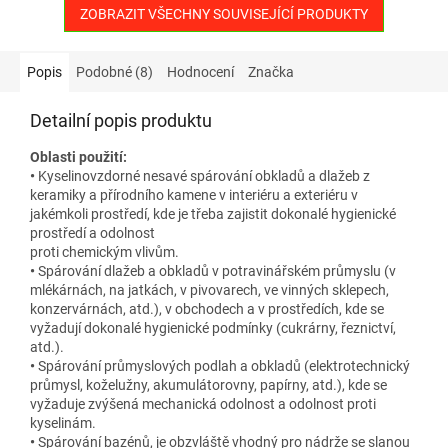
ZOBRAZIT VŠECHNY SOUVISEJÍCÍ PRODUKTY
Popis
Podobné (8)
Hodnocení
Značka
Detailní popis produktu
Oblasti použití:
•
Kyselinovzdorné nesavé spárování obkladů a dlažeb z
keramiky a přírodního kamene v interiéru a exteriéru v
jakémkoli prostředí, kde je třeba zajistit dokonalé hygienické
prostředí a odolnost
proti chemickým vlivům.
•
Spárování dlažeb a obkladů v potravinářském průmyslu (v
mlékárnách, na jatkách, v pivovarech, ve vinných sklepech,
konzervárnách, atd.), v obchodech a v prostředích, kde se
vyžadují dokonalé hygienické podmínky (cukrárny, řeznictví,
atd.).
•
Spárování průmyslových podlah a obkladů (elektrotechnický
průmysl, koželužny, akumulátorovny, papírny, atd.), kde se
vyžaduje zvýšená mechanická odolnost a odolnost proti
kyselinám.
•
Spárování bazénů, je obzvláště vhodný pro nádrže se slanou