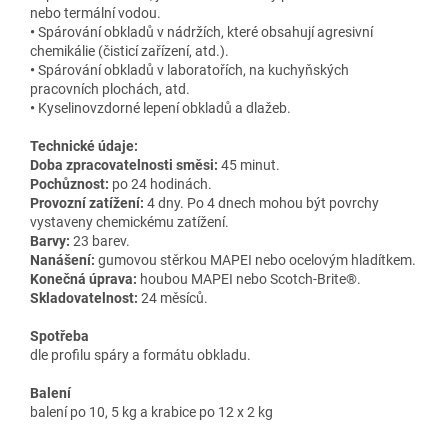
nebo termální vodou.
•
Spárování obkladů v nádržích, které obsahují agresivní
chemikálie (čisticí zařízení, atd.).
•
Spárování obkladů v laboratořích, na kuchyňských
pracovních plochách, atd.
•
Kyselinovzdorné lepení obkladů a dlažeb.
Technické údaje:
Doba zpracovatelnosti směsi:
45 minut.
Pochůznost:
po 24 hodinách.
Provozní zatížení:
4 dny. Po 4 dnech mohou být povrchy
vystaveny chemickému zatížení.
Barvy:
23 barev.
Nanášení:
gumovou stěrkou MAPEI nebo ocelovým hladítkem.
Konečná úprava:
houbou MAPEI nebo Scotch-Brite®.
Skladovatelnost:
24 měsíců.
Spotřeba
dle profilu spáry a formátu obkladu.
Balení
balení po 10, 5 kg a krabice po 12 x 2 kg