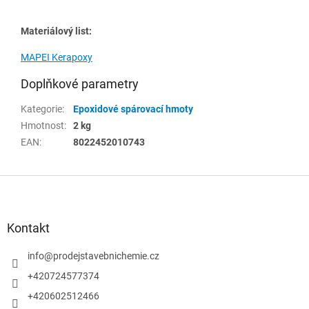
Materiálový list:
MAPEI Kerapoxy
Doplňkové parametry
Kategorie
:
Epoxidové spárovací hmoty
Hmotnost
:
2 kg
EAN
:
8022452010743
Z
á
p
a
Kontakt
t
í
info
@
prodejstavebnichemie.cz
+420724577374
+420602512466