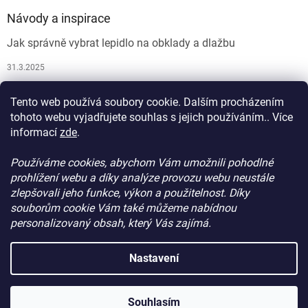
Návody a inspirace
Jak správně vybrat lepidlo na obklady a dlažbu
31.3.2025
Jak vybrat spárovací hmotu
Tento web používá soubory cookie. Dalším procházením
26.9.2024
tohoto webu vyjadřujete souhlas s jejich používáním.. Více
informací
zde
.
Používáme cookies, abychom Vám umožnili pohodlné
prohlížení webu a díky analýze provozu webu neustále
zlepšovali jeho funkce, výkon a použitelnost. Díky
souborům cookie Vám také můžeme nabídnou
personalizovaný obsah, který Vás zajímá.
Vytvořil Shoptet
Nastavení
Copyright 2026
ProdejStavebniChemie.cz
. Všechna práva
Souhlasím
vyhrazena.
Upravit nastavení cookies