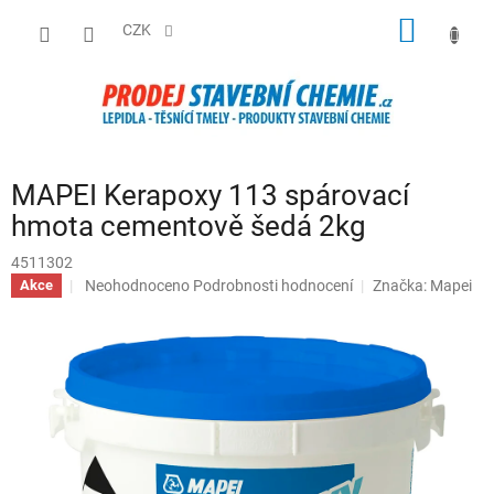
Přejít
NÁKUP
na
CZK
obsah
KOŠÍK
MAPEI Kerapoxy 113 spárovací
hmota cementově šedá 2kg
4511302
Průměrné
Neohodnoceno
Podrobnosti hodnocení
Značka:
Mapei
Akce
hodnocení
produktu
je
0,0
z
5
hvězdiček.