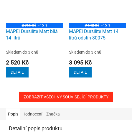
2 965 Kč
–15 %
3 642 Kč
–15 %
MAPEI Dursilite Matt bílá
MAPEI Dursilite Matt 14
14 litrů
litrů odstín 80075
Skladem do 3 dnů
Skladem do 3 dnů
2 520 Kč
3 095 Kč
DETAIL
DETAIL
ZOBRAZIT VŠECHNY SOUVISEJÍCÍ PRODUKTY
Popis
Hodnocení
Značka
Detailní popis produktu