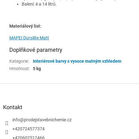
Balení: 4 a 14 litrů.
Materiálový list:
MAPEI Dursilite Matt
Doplňkové parametry
Kategorie
:
Interiérové barvy s vysoce matným vzhledem
Hmotnost
:
5 kg
Z
á
p
a
Kontakt
t
í
info
@
prodejstavebnichemie.cz
+420724577374
+420602512466