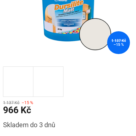
1 137 Kč
–15 %
1 137 Kč
–15 %
966 Kč
Měrná
Skladem do 3 dnů
cena: