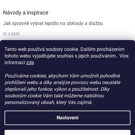
Návody a inspirace
Jak správně vybrat lepidlo na obklady a dlažbu
31.3.2025
Jak vybrat spárovací hmotu
Tento web používá soubory cookie. Dalším procházením
26.9.2024
tohoto webu vyjadřujete souhlas s jejich používáním.. Více
informací
zde
.
Používáme cookies, abychom Vám umožnili pohodlné
prohlížení webu a díky analýze provozu webu neustále
zlepšovali jeho funkce, výkon a použitelnost. Díky
souborům cookie Vám také můžeme nabídnou
personalizovaný obsah, který Vás zajímá.
Vytvořil Shoptet
Nastavení
Copyright 2026
ProdejStavebniChemie.cz
. Všechna práva