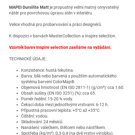
MAPEI Dursilite Matt
je p
ropustný velmi matný omyvatelný
nátěr pro povrchovou úpravu stěn v interiéru.
Velice vhodná pro probarvování a práci designérů.
K dispozici v barvách MasterCollection a Inspire selection.
Vzorník barev Inspire selection zasíláme na vyžádání.
TECHNICKÉ ÚDAJE:
Konzistence: hustá tekutina.
Barva: bílá nebo barvená s použitím automatického
systému barvení ColorMap®.
Objemová hmotnost (EN ISO 2811-1) (g/cm³): cca 1,60.
Obsah sušiny (EN ISO 3251) (%): cca 65.
Poměr ředění: 15-20 % vody.
Čekací doba mezi jednotlivými vrstvami: 6-12 h.
Přípustná pracovní teplota: +5°C až +35°C.
Čištění: vodou.
Skladování: 24 měsíců.
Nanášení: válečkem, štětcem nebo nástřikem.
Spotřeba (kg/m²): 0,3-0,4 (na dvě vrstvy výrobku).