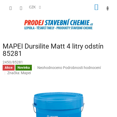
Přejít
NÁKUP
na
CZK
obsah
KOŠÍK
MAPEI Dursilite Matt 4 litry odstín
85281
2450/85281
Průměrné
Neohodnoceno
Podrobnosti hodnocení
Akce
Novinka
hodnocení
Značka:
Mapei
produktu
je
0,0
z
5
hvězdiček.