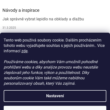
Návody a inspirace
Jak správně vybrat lepidlo na obklady a dlažbu
31.3.2025
Jak vybrat spárovací hmotu
Tento web používá soubory cookie. Dalším procházením
26.9.2024
tohoto webu vyjadřujete souhlas s jejich používáním.. Více
informací
zde
.
Používáme cookies, abychom Vám umožnili pohodlné
prohlížení webu a díky analýze provozu webu neustále
zlepšovali jeho funkce, výkon a použitelnost. Díky
souborům cookie Vám také můžeme nabídnou
personalizovaný obsah, který Vás zajímá.
Vytvořil Shoptet
Nastavení
Copyright 2026
ProdejStavebniChemie.cz
. Všechna práva