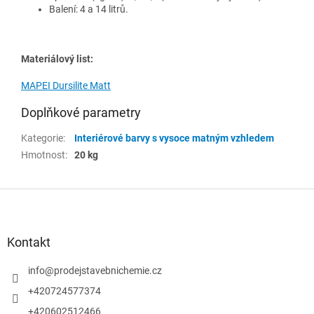
Balení: 4 a 14 litrů.
Materiálový list:
MAPEI Dursilite Matt
Doplňkové parametry
Kategorie
:
Interiérové barvy s vysoce matným vzhledem
Hmotnost
:
20 kg
Z
á
p
a
Kontakt
t
í
info
@
prodejstavebnichemie.cz
+420724577374
+420602512466