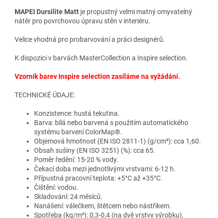
MAPEI Dursilite Matt
je p
ropustný velmi matný omyvatelný
nátěr pro povrchovou úpravu stěn v interiéru.
Velice vhodná pro probarvování a práci designérů.
K dispozici v barvách MasterCollection a Inspire selection.
Vzorník barev Inspire selection zasíláme na vyžádání.
TECHNICKÉ ÚDAJE:
Konzistence: hustá tekutina.
Barva: bílá nebo barvená s použitím automatického
systému barvení ColorMap®.
Objemová hmotnost (EN ISO 2811-1) (g/cm³): cca 1,60.
Obsah sušiny (EN ISO 3251) (%): cca 65.
Poměr ředění: 15-20 % vody.
Čekací doba mezi jednotlivými vrstvami: 6-12 h.
Přípustná pracovní teplota: +5°C až +35°C.
Čištění: vodou.
Skladování: 24 měsíců.
Nanášení: válečkem, štětcem nebo nástřikem.
Spotřeba (kg/m²): 0,3-0,4 (na dvě vrstvy výrobku).