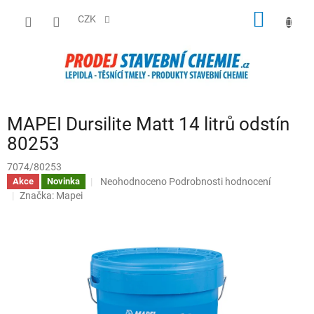
Přejít
NÁKUP
na
CZK
obsah
KOŠÍK
MAPEI Dursilite Matt 14 litrů odstín
80253
7074/80253
Průměrné
Neohodnoceno
Podrobnosti hodnocení
Akce
Novinka
hodnocení
Značka:
Mapei
produktu
je
0,0
z
5
hvězdiček.