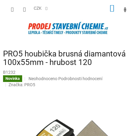
Přejít
NÁKUP
na
CZK
obsah
KOŠÍK
PRO5 houbička brusná diamantová
100x55mm - hrubost 120
B1232
Průměrné
Neohodnoceno
Podrobnosti hodnocení
Novinka
hodnocení
Značka:
PRO5
produktu
je
0,0
z
5
hvězdiček.