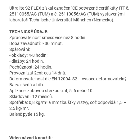
Ultralite S2 FLEX získal označení CE potvrzené certifikáty ITT č.
25110055/AG (TUM) a č. 25110056/AG (TUM) vystavenými
laboratoří Technische Universität München (Německo).
TECHNICKÉ ÚDAJE:
Zpracovatelnost směsi: více než 8 hodin.
Doba zavadnutí: > 30 minut.
Spárování:
- obklady: 4-8 hodin;
- dlažby: 24 hodin.
Pochůznost: 24 hodin.
Provozní zatížení: cca 14 dnů.
Deformovatelnost dle EN 12004: S2 – vysoce deformovatelný.
Barva: šedá a bílá.
Aplikace: zubovou stěrkou č. 4, 5, 6 nebo 10.
Skladování: 12 měsíců.
Spotřeba: 0,8 kg/m² a mm tloušťky vrstvy, což odpovídá 1,5 –
2,5 kg/m².
Balení: pytle 15 kg.
Video návod k použití: