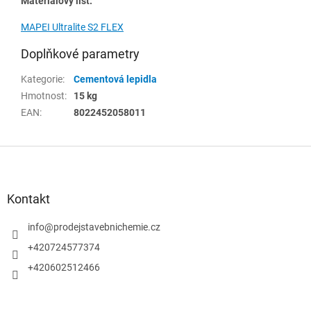
Materiálový list:
MAPEI Ultralite S2 FLEX
Doplňkové parametry
Kategorie
:
Cementová lepidla
Hmotnost
:
15 kg
EAN
:
8022452058011
Z
á
p
a
Kontakt
t
í
info
@
prodejstavebnichemie.cz
+420724577374
+420602512466