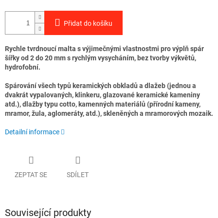
Přidat do košíku
Rychle tvrdnoucí malta s výjimečnými vlastnostmi pro výplň spár
šířky od 2 do 20 mm s rychlým vysycháním, bez tvorby výkvětů,
hydrofobní.
Spárování všech typů keramických obkladů a dlažeb (jednou a
dvakrát vypalovaných, klinkeru, glazované keramické kameniny
atd.), dlažby typu cotto, kamenných materiálů (přírodní kameny,
mramor, žula, aglomeráty, atd.), skleněných a mramorových mozaik.
Detailní informace
ZEPTAT SE
SDÍLET
Související produkty