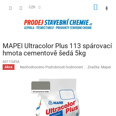
Přejít
NÁKUP
na
CZK
obsah
KOŠÍK
MAPEI Ultracolor Plus 113 spárovací
hmota cementově šedá 5kg
6011345A
Průměrné
Neohodnoceno
Podrobnosti hodnocení
Značka:
Mapei
Akce
hodnocení
produktu
je
0,0
z
5
hvězdiček.