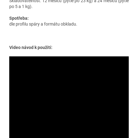
Skladovatelnost: 12 měsíců (pytle po 23 kg) a 24 měsíců (pytle
po 5 a 1 kg).
Spotřeba:
dle profilu spáry a formátu obkladu.
Video návod k použití: