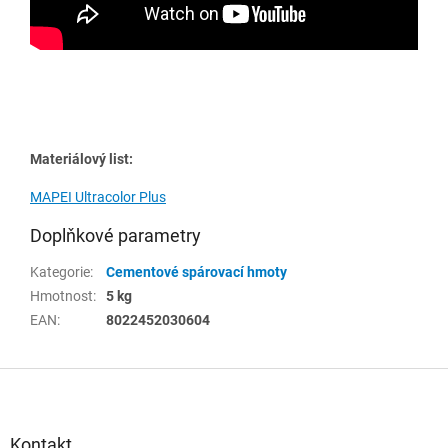
Materiálový list:
MAPEI Ultracolor Plus
Doplňkové parametry
Kategorie
:
Cementové spárovací hmoty
Hmotnost
:
5 kg
EAN
:
8022452030604
Z
á
p
a
Kontakt