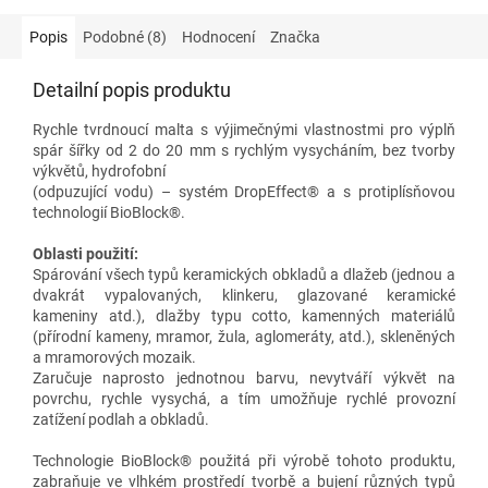
Popis
Podobné (8)
Hodnocení
Značka
Detailní popis produktu
Rychle tvrdnoucí malta s výjimečnými vlastnostmi pro výplň
spár šířky od 2 do 20 mm s rychlým vysycháním, bez tvorby
výkvětů, hydrofobní
(odpuzující vodu) – systém DropEffect® a s protiplísňovou
technologií BioBlock®.
Oblasti použití:
Spárování všech typů keramických obkladů a dlažeb (jednou a
dvakrát vypalovaných, klinkeru, glazované keramické
kameniny atd.), dlažby typu cotto, kamenných materiálů
(přírodní kameny, mramor, žula, aglomeráty, atd.), skleněných
a mramorových mozaik.
Zaručuje naprosto jednotnou barvu, nevytváří výkvět na
povrchu, rychle vysychá, a tím umožňuje rychlé provozní
zatížení podlah a obkladů.
Technologie BioBlock® použitá při výrobě tohoto produktu,
zabraňuje ve vlhkém prostředí tvorbě a bujení různých typů