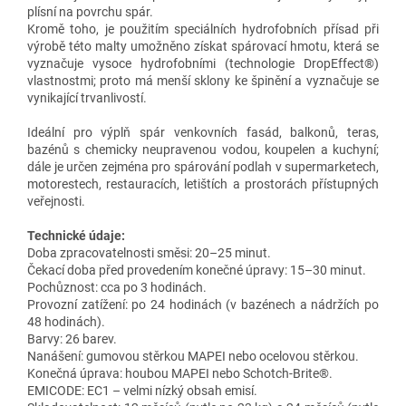
plísní na povrchu spár.
Kromě toho, je použitím speciálních hydrofobních přísad při
výrobě této malty umožněno získat spárovací hmotu, která se
vyznačuje vysoce hydrofobními (technologie DropEffect®)
vlastnostmi; proto má menší sklony ke špinění a vyznačuje se
vynikající trvanlivostí.
Ideální pro výplň spár venkovních fasád, balkonů, teras,
bazénů s chemicky neupravenou vodou, koupelen a kuchyní;
dále je určen zejména pro spárování podlah v supermarketech,
motorestech, restauracích, letištích a prostorách přístupných
veřejnosti.
Technické údaje:
Doba zpracovatelnosti směsi: 20–25 minut.
Čekací doba před provedením konečné úpravy: 15–30 minut.
Pochůznost: cca po 3 hodinách.
Provozní zatížení: po 24 hodinách (v bazénech a nádržích po
48 hodinách).
Barvy: 26 barev.
Nanášení: gumovou stěrkou MAPEI nebo ocelovou stěrkou.
Konečná úprava: houbou MAPEI nebo Schotch-Brite®.
EMICODE: EC1 – velmi nízký obsah emisí.