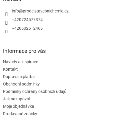
t
í
info
@
prodejstavebnichemie.cz
+420724577374
+420602512466
Informace pro vás
Návody a inspirace
Kontakt
Doprava a platba
Obchodní podmínky
Podmínky ochrany osobních údajů
Jak nakupovat
Moje objednávka
Prodávané značky