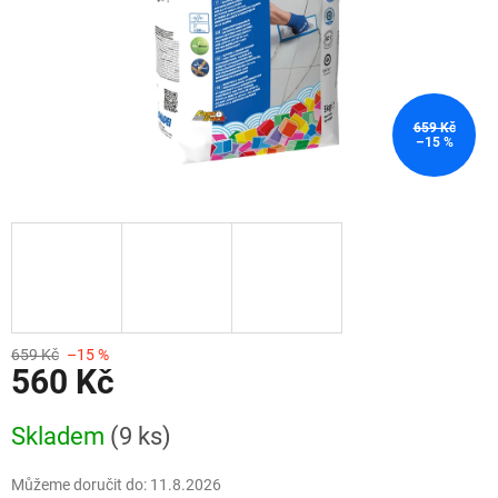
659 Kč
–15 %
659 Kč
–15 %
560 Kč
Měrná
Skladem
(9 ks)
cena:
Můžeme doručit do:
11.8.2026