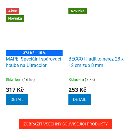
Akce
Novinka
Novinka
373 Kč
–15 %
MAPEI Speciální spárovací
BECCO Hladítko nerez 28 x
houba na Ultracolor
12 cm zub 8 mm
Skladem
(16 ks)
Skladem
(7 ks)
317 Kč
253 Kč
DETAIL
DETAIL
ZOBRAZIT VŠECHNY SOUVISEJÍCÍ PRODUKTY