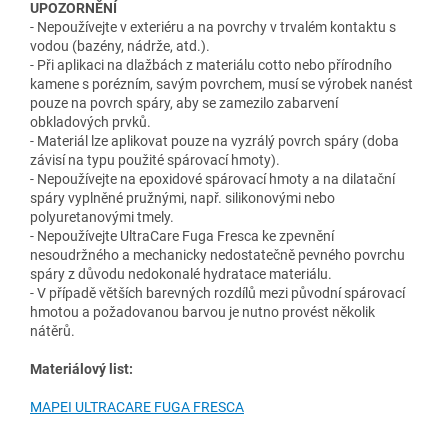
UPOZORNĚNÍ
- Nepoužívejte v exteriéru a na povrchy v trvalém kontaktu s
vodou (bazény, nádrže, atd.).
- Při aplikaci na dlažbách z materiálu cotto nebo přírodního
kamene s porézním, savým povrchem, musí se výrobek nanést
pouze na povrch spáry, aby se zamezilo zabarvení
obkladových prvků.
- Materiál lze aplikovat pouze na vyzrálý povrch spáry (doba
závisí na typu použité spárovací hmoty).
- Nepoužívejte na epoxidové spárovací hmoty a na dilatační
spáry vyplněné pružnými, např. silikonovými nebo
polyuretanovými tmely.
- Nepoužívejte UltraCare Fuga Fresca ke zpevnění
nesoudržného a mechanicky nedostatečně pevného povrchu
spáry z důvodu nedokonalé hydratace materiálu.
- V případě větších barevných rozdílů mezi původní spárovací
hmotou a požadovanou barvou je nutno provést několik
nátěrů.
Materiálový list:
MAPEI ULTRACARE FUGA FRESCA