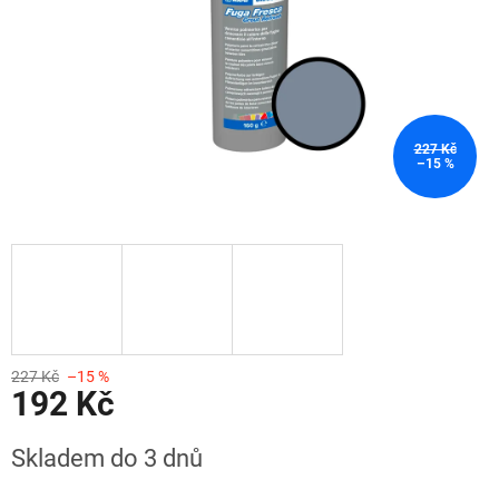
227 Kč
–15 %
227 Kč
–15 %
192 Kč
Měrná
Skladem do 3 dnů
cena: