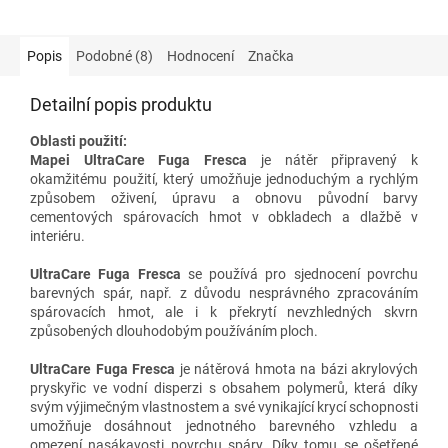
Popis
Podobné (8)
Hodnocení
Značka
Detailní popis produktu
Oblasti použití:
Mapei
UltraCare Fuga Fresca
je nátěr připravený k
okamžitému použití, který umožňuje jednoduchým a rychlým
způsobem oživení, úpravu a obnovu původní barvy
cementových spárovacích hmot v obkladech a dlažbě v
interiéru.
UltraCare Fuga Fresca
se používá pro sjednocení povrchu
barevných spár, např. z důvodu nesprávného zpracováním
spárovacích hmot, ale i k překrytí nevzhledných skvrn
způsobených dlouhodobým používáním ploch.
UltraCare Fuga Fresca
je nátěrová hmota na bázi akrylových
pryskyřic ve vodní disperzi s obsahem polymerů, která díky
svým výjimečným vlastnostem a své vynikající krycí schopnosti
umožňuje dosáhnout jednotného barevného vzhledu a
omezení nasákavosti povrchu spáry. Díky tomu se ošetřené