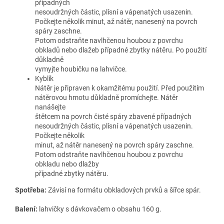
případných
nesoudržných částic, plísní a vápenatých usazenin.
Počkejte několik minut, až nátěr, nanesený na povrch
spáry zaschne.
Potom odstraňte navlhčenou houbou z povrchu
obkladů nebo dlažeb případné zbytky nátěru. Po použití
důkladně
vymyjte houbičku na lahvičce.
Kyblík
Nátěr je připraven k okamžitému použití. Před použitím
nátěrovou hmotu důkladně promíchejte. Nátěr
nanášejte
štětcem na povrch čisté spáry zbavené případných
nesoudržných částic, plísní a vápenatých usazenin.
Počkejte několik
minut, až nátěr nanesený na povrch spáry zaschne.
Potom odstraňte navlhčenou houbou z povrchu
obkladu nebo dlažby
případné zbytky nátěru.
Spotřeba:
Závisí na formátu obkladových prvků a šířce spár.
Balení:
lahvičky s dávkovačem o obsahu 160 g.