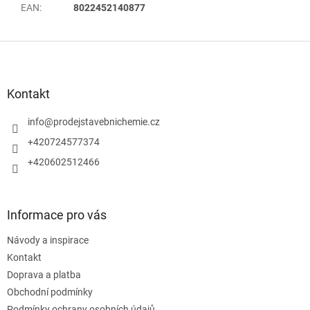
EAN
:
8022452140877
Z
á
p
a
Kontakt
t
í
info
@
prodejstavebnichemie.cz
+420724577374
+420602512466
Informace pro vás
Návody a inspirace
Kontakt
Doprava a platba
Obchodní podmínky
Podmínky ochrany osobních údajů