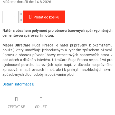
Můžeme doručit do:
14.8.2026
Přidat do košíku
Nátěr s obsahem polymerů pro obnovu barevných spár vyplněných
cementovou spárovací hmotou
.
Mapei
UltraCare Fuga Fresca
je nátěr připravený k okamžitému
použití, který umožňuje jednoduchým a rychlým způsobem oživení,
úpravu a obnovu původní barvy cementových spárovacích hmot v
obkladech a dlažbě v interiéru. UltraCare Fuga Fresca se používá pro
sjednocení povrchu barevných spár např. z důvodu nesprávného
zpracováním spárovacích hmot, ale i k překrytí nevzhledných skvrn
způsobených dlouhodobým používáním ploch.
Detailní informace
ZEPTAT SE
SDÍLET