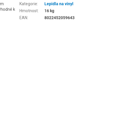
hem
Kategorie
:
Lepidla na vinyl
vhodné k
Hmotnost
:
16 kg
EAN
:
8022452059643