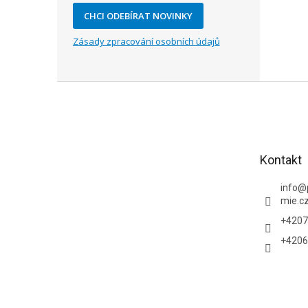
CHCI ODEBÍRAT NOVINKY
Zásady zpracování osobních údajů
Z
á
p
a
t
Kontakt
í
info
@
mie.c
+4207
+4206