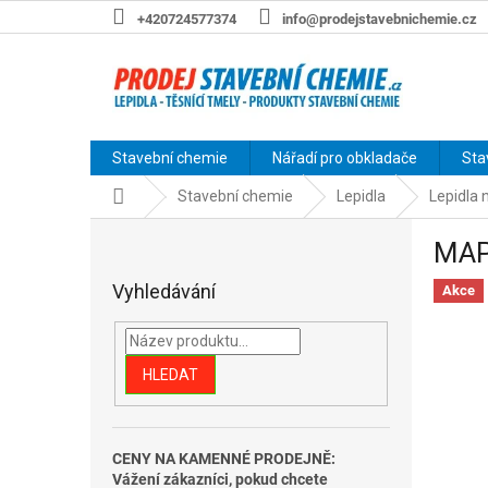
Přejít
+420724577374
info@prodejstavebnichemie.cz
na
obsah
Stavební chemie
Nářadí pro obkladače
Sta
Domů
Stavební chemie
Lepidla
Lepidla n
P
MAPE
o
s
Vyhledávání
Akce
t
r
a
n
HLEDAT
n
í
p
CENY NA KAMENNÉ PRODEJNĚ:
a
Vážení zákazníci, pokud chcete