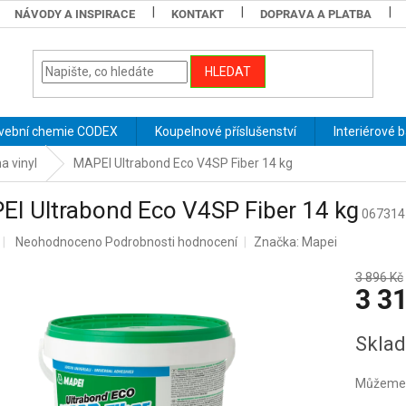
NÁVODY A INSPIRACE
KONTAKT
DOPRAVA A PLATBA
HLEDAT
vební chemie CODEX
Koupelnové příslušenství
Interiérové 
a vinyl
MAPEI Ultrabond Eco V4SP Fiber 14 kg
I Ultrabond Eco V4SP Fiber 14 kg
067314
Průměrné
Neohodnoceno
Podrobnosti hodnocení
Značka:
Mapei
hodnocení
produktu
3 896 Kč
3 3
je
0,0
z
Měrná
Sklad
5
cena:
hvězdiček.
Můžeme d