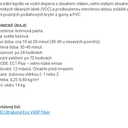
erzální lepidlo ve vodní disperzi s obsahem vláken, velmi nízkým obsa
nických těkavých látek (VOC) a prodlouženou otevřenou dobou zvláště 
ní pružných podlahových krytin z gumy a PVC.
HNICKÉ ÚDAJE:
istence: krémová pasta.
a: světle béžová.
cí doba: cca 10 až 20 minut (30-40 u nesavých povrchů).
řená doba: 30-40 minut.
ůznost: po 24 hodinách.
ozní zatížení: po 72 hodinách.
ODE: EC1 Plus – velmi nízké emise.
dování: 12 měsíců. Chraňte před mrazem.
kace: zubovou stěrkou č. 1 nebo 2.
řeba: 0,25-0,40 kg/m².
í: vědro 14 kg.
riálový list:
I Ultrabond Eco V4SP Fiber