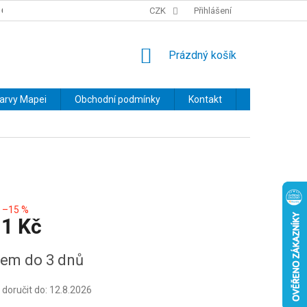
OBCHODNÍ PODMÍNKY
PODMÍNKY OCHRANY OSOBNÍCH ÚDAJŮ
CZK
Přihlášení
NÁKUPNÍ
Prázdný košík
KOŠÍK
barvy Mapei
Obchodní podmínky
Kontakt
Značky
–15 %
11 Kč
em do 3 dnů
oručit do:
12.8.2026