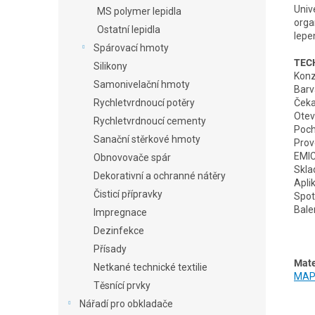
Univ
MS polymer lepidla
orga
Ostatní lepidla
lepe
Spárovací hmoty
TEC
Silikony
Konz
Samonivelační hmoty
Barv
Čeka
Rychletvrdnoucí potěry
Otev
Rychletvrdnoucí cementy
Poch
Sanační stěrkové hmoty
Prov
EMIC
Obnovovače spár
Skla
Dekorativní a ochranné nátěry
Apli
Čisticí přípravky
Spot
Balen
Impregnace
Dezinfekce
Přísady
Mate
Netkané technické textilie
MAPE
Těsnící prvky
Nářadí pro obkladače