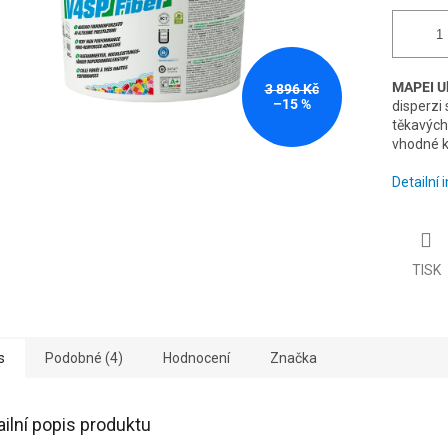
MAPEI Ul
3 896 Kč
–15 %
disperzi
těkavých
vhodné k
Detailní
TISK
s
Podobné (4)
Hodnocení
Značka
ailní popis produktu