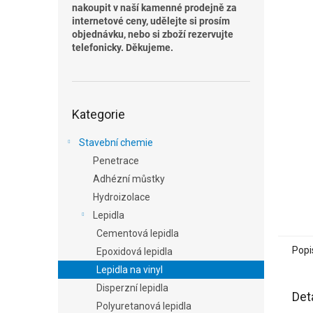
n
nakoupit v naší kamenné prodejně za
e
internetové ceny, udělejte si prosím
l
objednávku, nebo si zboží rezervujte
telefonicky. Děkujeme.
Přeskočit
Kategorie
kategorie
Stavební chemie
Penetrace
Adhézní můstky
Hydroizolace
Lepidla
Cementová lepidla
Popi
Epoxidová lepidla
Lepidla na vinyl
Disperzní lepidla
Det
Polyuretanová lepidla