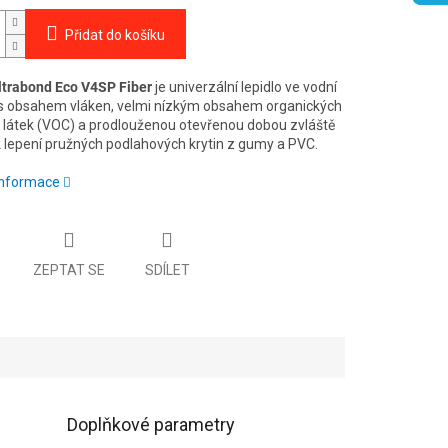
Přidat do košíku
trabond Eco V4SP Fiber
je univerzální lepidlo ve vodní
 s obsahem vláken, velmi nízkým obsahem organických
 látek (VOC) a prodlouženou otevřenou dobou zvláště
 lepení pružných podlahových krytin z gumy a PVC.
 informace
ZEPTAT SE
SDÍLET
Doplňkové parametry