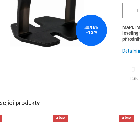
MAPEI M
405 Kč
–15 %
leveling
přírodní
Detailní
TISK
sející produkty
Akce
Akce