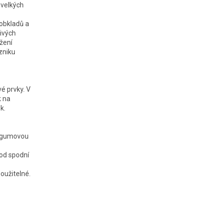
 velkých
obkladů a
ivých
žení
zniku
é prvky. V
k na
k.
y gumovou
pod spodní
oužitelné.