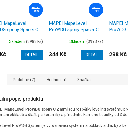
405 Kč
405 Kč
–15 %
–15 %
I MapeLevel
MAPEI MapeLevel
MAPEI M
DG spony Spacer C
ProWDG spony Spacer C
ProWDG v
m, 250 ks
1,5 mm, 250 ks
klínky, s
Skladem
(3983 ks)
Skladem
(3993 ks)
 Kč
344 Kč
298 Kč
DETAIL
DETAIL
s
Podobné (7)
Hodnocení
Značka
ailní popis produktu
EI MapeLevel ProWDG spony C 2 mm
jsou rozpěrky leveling systému pr
vnání obkladů a dlažby z keramiky a přírodního kamene tloušťky od 3 d
Level ProWDG System je vyrovnávací systém na obklady a dlažby z ke