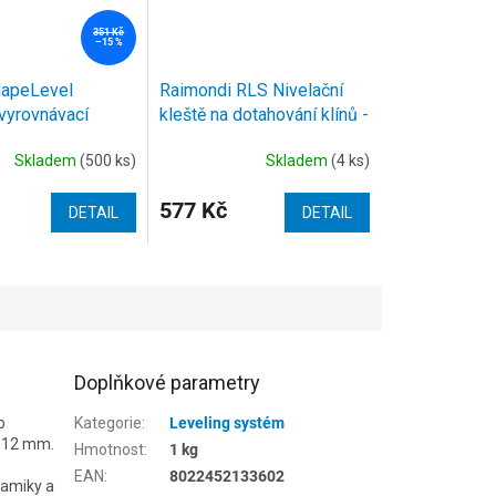
351 Kč
–15 %
apeLevel
Raimondi RLS Nivelační
yrovnávací
kleště na dotahování klínů -
áček 100 ks
podlahové
Skladem
(500 ks)
Skladem
(4 ks)
577 Kč
DETAIL
DETAIL
Doplňkové parametry
o
Kategorie
:
Leveling systém
o 12 mm.
Hmotnost
:
1 kg
EAN
:
8022452133602
ramiky a