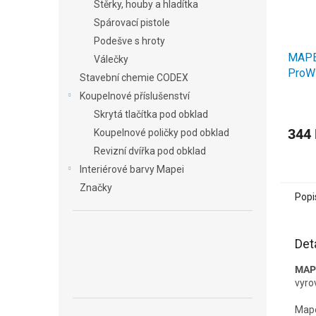
Stěrky, houby a hladítka
Spárovací pistole
Podešve s hroty
MAPE
Válečky
ProW
Stavební chemie CODEX
1,0 m
Koupelnové příslušenství
Skrytá tlačítka pod obklad
344
Koupelnové poličky pod obklad
Revizní dvířka pod obklad
Interiérové barvy Mapei
Značky
Popi
Det
MAP
vyro
Mape