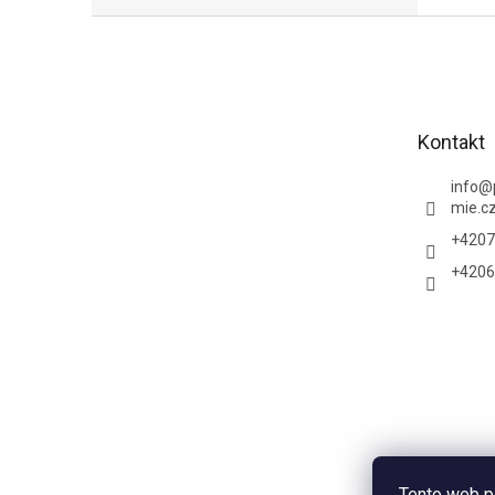
Z
á
p
a
t
Kontakt
í
info
@
mie.c
+4207
+4206
Tento web p