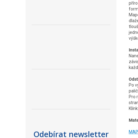
přír
form
Mape
dlaž
tlou
jedn
výšk
Inst
Nane
závi
každ
Odst
Po v
pali
Pro 
stra
Klín
Mate
Odebírat newsletter
MAP