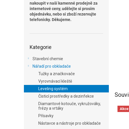
n
nakoupit v naší kamenné prodejně za
e
internetové ceny, udělejte si prosím
l
objednávku, nebo si zboží rezervujte
telefonicky. Děkujeme.
Přeskočit
Kategorie
kategorie
Stavební chemie
Nářadí pro obkladače
Tužky a značkovače
Vyrovnávací kleště
Leveling systém
Souvi
Čisticí prostředky a dezinfekce
Diamantové kotouče, vykružováky,
frézy a vrtáky
Akce
Přísavky
Nástavce a nástroje pro obkladače