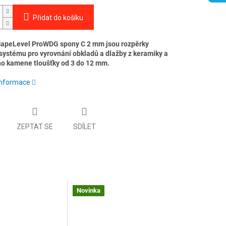
Přidat do košíku
apeLevel ProWDG spony C 2 mm jsou rozpěrky
 systému pro vyrovnání obkladů a dlažby z keramiky a
ho kamene tloušťky od 3 do 12 mm.
 informace
ZEPTAT SE
SDÍLET
Novinka