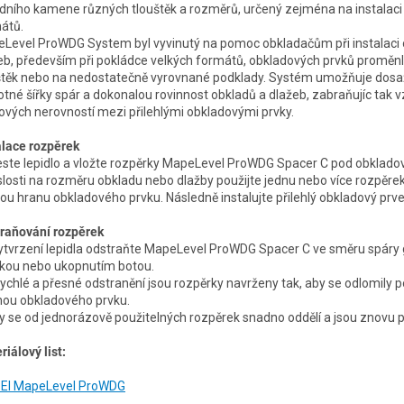
odního kamene různých tlouštěk a rozměrů, určený zejména na instalaci
átů.
Level ProWDG System byl vyvinutý na pomoc obkladačům při instalaci 
eb, především při pokládce velkých formátů, obkladových prvků proměnl
štěk nebo na nedostatečně vyrovnané podklady. Systém umožňuje dosa
otné šířky spár a dokonalou rovinnost obkladů a dlažeb, zabraňujíc tak v
ových nerovností mezi přilehlými obkladovými prvky.
alace rozpěrek
ste lepidlo a vložte rozpěrky MapeLevel ProWDG Spacer C pod obkladov
slosti na rozměru obkladu nebo dlažby použijte jednu nebo více rozpěre
ou hranu obkladového prvku. Následně instalujte přilehlý obkladový prve
raňování rozpěrek
ytvrzení lepidla odstraňte MapeLevel ProWDG Spacer C ve směru spár
čkou nebo ukopnutím botou.
rychlé a přesné odstranění jsou rozpěrky navrženy tak, aby se odlomily 
nou obkladového prvku.
ky se od jednorázově použitelných rozpěrek snadno oddělí a jsou znovu p
riálový list:
EI MapeLevel ProWDG