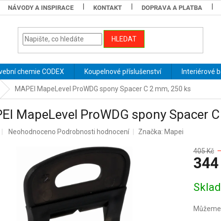
NÁVODY A INSPIRACE
KONTAKT
DOPRAVA A PLATBA
HLEDAT
vební chemie CODEX
Koupelnové příslušenství
Interiérové 
MAPEI MapeLevel ProWDG spony Spacer C 2 mm, 250 ks
EI MapeLevel ProWDG spony Spacer C
Průměrné
Neohodnoceno
Podrobnosti hodnocení
Značka:
Mapei
hodnocení
produktu
405 Kč
–
344
je
0,0
z
Měrná
Skla
5
cena:
hvězdiček.
Můžeme d