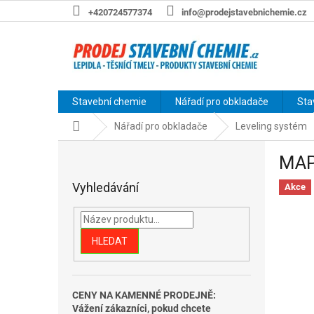
Přejít
+420724577374
info@prodejstavebnichemie.cz
na
obsah
Stavební chemie
Nářadí pro obkladače
Sta
Domů
Nářadí pro obkladače
Leveling systém
P
MAP
o
s
Vyhledávání
Akce
t
r
a
n
HLEDAT
n
í
p
CENY NA KAMENNÉ PRODEJNĚ:
a
Vážení zákazníci, pokud chcete