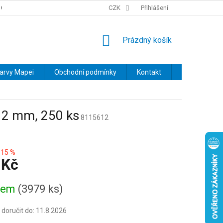
OBCHODNÍ PODMÍNKY
PODMÍNKY OCHRANY OSOBNÍCH ÚDAJŮ
CZK
Přihlášení
NÁKUPNÍ
Prázdný košík
KOŠÍK
barvy Mapei
Obchodní podmínky
Kontakt
Značky
 2 mm, 250 ks
8115612
15 %
 Kč
dem
(3979 ks)
oručit do:
11.8.2026