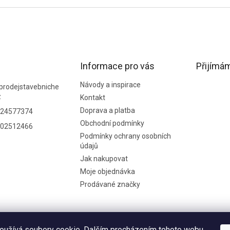
Informace pro vás
Přijímám
Návody a inspirace
prodejstavebniche
z
Kontakt
Doprava a platba
24577374
Obchodní podmínky
02512466
Podmínky ochrany osobních
údajů
Jak nakupovat
Moje objednávka
Prodávané značky
oužívá soubory cookie. Dalším procházením tohoto webu