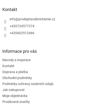
p
a
Kontakt
t
í
info
@
prodejstavebnichemie.cz
+420724577374
+420602512466
Informace pro vás
Návody a inspirace
Kontakt
Doprava a platba
Obchodní podmínky
Podmínky ochrany osobních údajů
Jak nakupovat
Moje objednávka
Prodávané značky