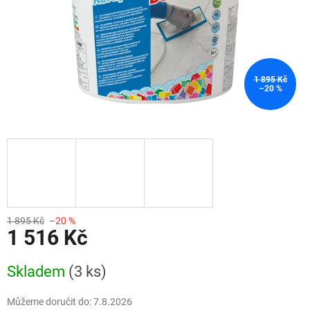
1 895 Kč
–20 %
1 895 Kč
–20 %
1 516 Kč
Měrná
Skladem
(3 ks)
cena:
Můžeme doručit do:
7.8.2026