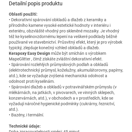
Detailní popis produktu
Oblasti použití:
• Dekorativní spárování obkladů a dlažeb z keramiky a
přírodního kamene vysoké estetické hodnoty v interiéru i
exteriéru, obzvláště vhodný pro skleněné mozaiky. Je vhodný
též ke kyselinovzdornému lepení na veškeré podklady běžně
používané ve stavebnictví. Průsvitný efekt, který je pro výrobek
typický, zlepšuje konečný vzhled obkladů a dlažeb.
Kerapoxy Easy Design
může být smíchán s výrobkem
MapeGlitter , čímž získáte zvláštní dekorativní efekt.
• Spárování rozlehlých průmyslových podlah a obkladů
(elektrotechnický průmysl, koželužny, akumulátorovny, papírny,
atd.), kde se vyžaduje zvýšená mechanická odolnost a
odolnost proti kyselinám.
• Spárování dlažeb a obkladů v potravinářském průmyslu (v
mlékárnách, na jatkách, v pivovarech, ve vinných sklepech,
konzervárnách, atd.), v obchodech a v prostředích, kde se
vyžadují náročné hygienické podmínky (cukrárny, řeznictví,
atd.).
• Bazény, i termální.
Technické údaje:
Doba zpracovatelnosti směsi: 45 minut.