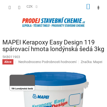
Přejít
NÁKUP
na
CZK
obsah
KOŠÍK
MAPEI Kerapoxy Easy Design 119
spárovací hmota londýnská šedá 3kg
5KB011903
Průměrné
Neohodnoceno
Podrobnosti hodnocení
Značka:
Mapei
Akce
hodnocení
produktu
je
0,0
z
5
hvězdiček.