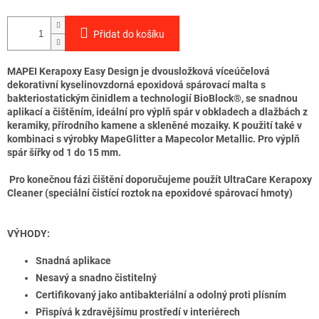
Přidat do košíku
MAPEI Kerapoxy Easy Design je dvousložková víceúčelová
dekorativní kyselinovzdorná epoxidová spárovací malta s
bakteriostatickým činidlem a technologií BioBlock®, se snadnou
aplikací a čištěním, ideální pro výplň spár v obkladech a dlažbách z
keramiky, přírodního kamene a skleněné mozaiky. K použití také v
kombinaci s výrobky MapeGlitter a Mapecolor Metallic. Pro výplň
spár šířky od 1 do 15 mm.
Pro konečnou fázi čištění doporučujeme použít UltraCare Kerapoxy
Cleaner (speciální čistící roztok na epoxidové spárovací hmoty)
VÝHODY:
Snadná aplikace
Nesavý a snadno čistitelný
Certifikovaný jako antibakteriální a odolný proti plísním
Přispívá k zdravějšímu prostředí v interiérech