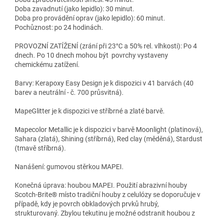
Doba zavadnutí (jako lepidlo): 30 minut.
Doba pro provádění oprav (jako lepidlo): 60 minut.
Pochůznost: po 24 hodinách.
PROVOZNÍ ZATÍŽENÍ (zrání při 23°C a 50% rel. vlhkosti): Po 4
dnech. Po 10 dnech mohou být povrchy vystaveny
chemickému zatížení.
Barvy: Kerapoxy Easy Design je k dispozici v 41 barvách (40
barev a neutrální - č. 700 průsvitná).
MapeGlitter je k dispozici ve stříbrné a zlaté barvě.
Mapecolor Metallic je k dispozici v barvě Moonlight (platinová),
Sahara (zlatá), Shining (stříbrná), Red clay (měděná), Stardust
(tmavě stříbrná).
Nanášení: gumovou stěrkou MAPEI.
Konečná úprava: houbou MAPEI. Použití abrazivní houby
Scotch-Brite® místo tradiční houby z celulózy se doporučuje v
případě, kdy je povrch obkladových prvků hrubý,
strukturovaný. Zbylou tekutinu je možné odstranit houbou z