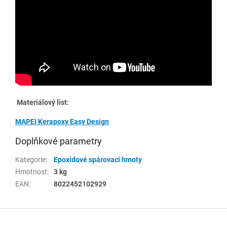
Materiálový list:
MAPEI Kerapoxy Easy Design
Doplňkové parametry
Kategorie
:
Epoxidové spárovací hmoty
Hmotnost
:
3 kg
EAN
:
8022452102929
Z
á