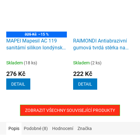
325 Kč
–15 %
MAPEI Mapesil AC 119
RAIMONDI Antiabrazivní
sanitární silikon londýnská
gumová tvrdá stěrka na
šedá 310ml
epoxidové spárovací hmoty
zelená
Skladem
(18 ks)
Skladem
(2 ks)
276 Kč
222 Kč
DETAIL
DETAIL
ZOBRAZIT VŠECHNY SOUVISEJÍCÍ PRODUKTY
Popis
Podobné (8)
Hodnocení
Značka