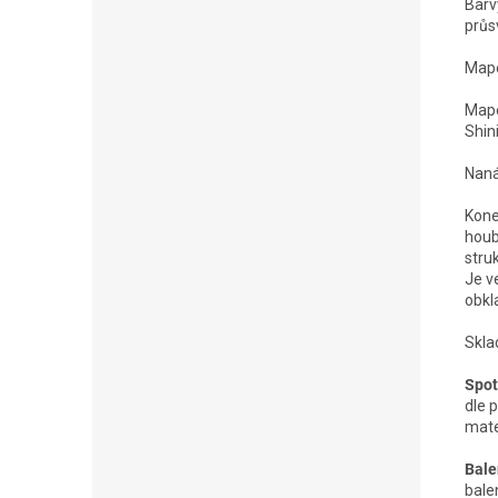
Barv
průs
MapeG
Mape
Shin
Naná
Kone
houb
stru
Je v
obkl
Skla
Spot
dle 
mater
Bale
balen