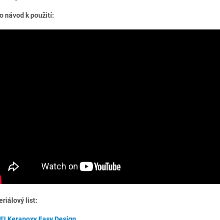
o návod k použití:
riálový list:
I Kerapoxy Easy Design