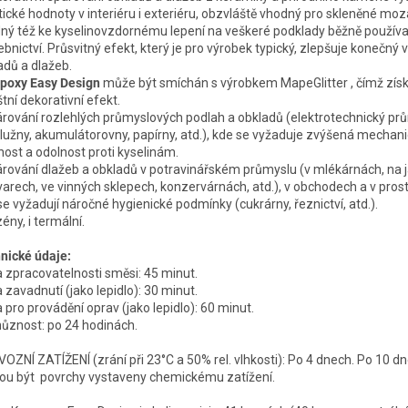
tické hodnoty v interiéru i exteriéru, obzvláště vhodný pro skleněné moz
ný též ke kyselinovzdornému lepení na veškeré podklady běžně použív
ebnictví. Průsvitný efekt, který je pro výrobek typický, zlepšuje konečný 
adů a dlažeb.
poxy Easy Design
může být smíchán s výrobkem MapeGlitter , čímž zís
tní dekorativní efekt.
árování rozlehlých průmyslových podlah a obkladů (elektrotechnický prů
lužny, akumulátorovny, papírny, atd.), kde se vyžaduje zvýšená mechan
nost a odolnost proti kyselinám.
árování dlažeb a obkladů v potravinářském průmyslu (v mlékárnách, na j
varech, ve vinných sklepech, konzervárnách, atd.), v obchodech a v prost
se vyžadují náročné hygienické podmínky (cukrárny, řeznictví, atd.).
ény, i termální.
nické údaje:
 zpracovatelnosti směsi: 45 minut.
 zavadnutí (jako lepidlo): 30 minut.
 pro provádění oprav (jako lepidlo): 60 minut.
ůznost: po 24 hodinách.
OZNÍ ZATÍŽENÍ (zrání při 23°C a 50% rel. vlhkosti): Po 4 dnech. Po 10 d
u být povrchy vystaveny chemickému zatížení.