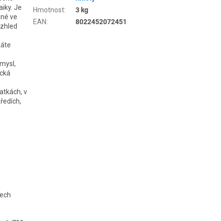
aiky. Je
Hmotnost
:
3 kg
ané ve
EAN
:
8022452072451
vzhled
káte
mysl,
ická
atkách, v
ředích,
nech