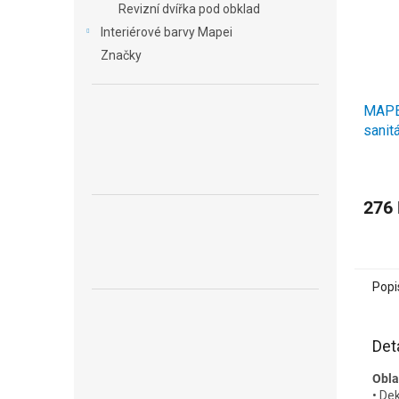
Revizní dvířka pod obklad
Interiérové barvy Mapei
Značky
MAPE
sanit
310m
276
Popi
Det
Obla
• De