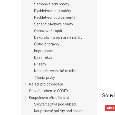
Samonivelační hmoty
Rychletvrdnoucí potěry
Rychletvrdnoucí cementy
Sanační stěrkové hmoty
Obnovovače spár
Dekorativní a ochranné nátěry
Čisticí přípravky
Impregnace
Dezinfekce
Přísady
Netkané technické textilie
Těsnící prvky
Nářadí pro obkladače
Stavební chemie CODEX
Souvi
Koupelnové příslušenství
Skrytá tlačítka pod obklad
Akce
Koupelnové poličky pod obklad