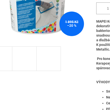
MAPEI Ke
1 895 Kč
–20 %
dekorati
bakterio
snadnou 
a dlažbá
K použit
Metallic
Pro kone
Kerapoxy
spárovac
VÝHODY
Sn
Ne
Ce
Př