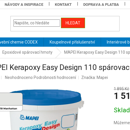
NÁVODY A INSPIRACE
KONTAKT
DOPRAVA A PLATBA
HLEDAT
vební chemie CODEX
Koupelnové příslušenství
Interiérové 
Epoxidové spárovací hmoty
MAPEI Kerapoxy Easy Design 110 s
EI Kerapoxy Easy Design 110 spárovac
Průměrné
Neohodnoceno
Podrobnosti hodnocení
Značka:
Mapei
hodnocení
produktu
1 895 Kč
1 5
je
0,0
z
Měrná
Skla
5
cena:
hvězdiček.
Můžeme d