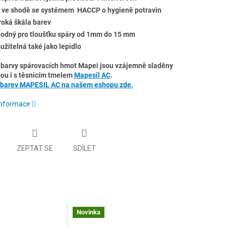
 ve shodě se systémem HACCP o hygieně potravin
roká škála barev
odný pro tloušťku spáry od 1mm do 15 mm
užitelná také jako lepidlo
barvy spárovacích hmot Mapei jsou vzájemně sladěny
ou i s těsnicím tmelem
Mapesil AC
.
 barev MAPESIL AC na našem eshopu zde.
 informace
ZEPTAT SE
SDÍLET
Novinka