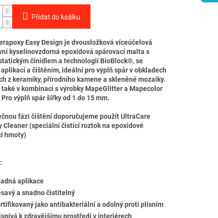
Přidat do košíku
rapoxy Easy Design je dvousložková víceúčelová
vní kyselinovzdorná epoxidová spárovací malta s
statickým činidlem a technologií BioBlock®, se
aplikací a čištěním, ideální pro výplň spár v obkladech
ch z keramiky, přírodního kamene a skleněné mozaiky.
í také v kombinaci s výrobky MapeGlitter a Mapecolor
. Pro výplň spár šířky od 1 do 15 mm.
čnou fázi čištění doporučujeme použít UltraCare
 Cleaner (speciální čistící roztok na epoxidové
í hmoty)
:
adná aplikace
savý a snadno čistitelný
rtifikovaný jako antibakteriální a odolný proti plísním
ispívá k zdravějšímu prostředí v interiérech