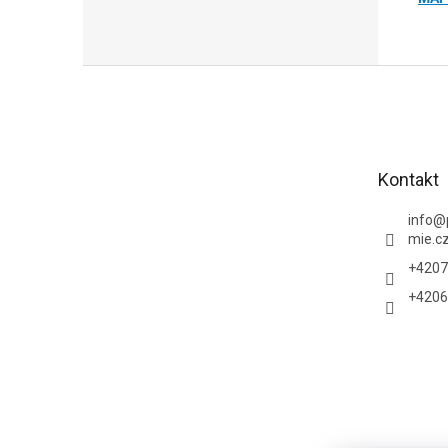
Z
á
p
a
t
Kontakt
í
info
@
mie.c
+4207
+4206