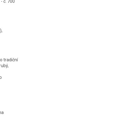
- č. 700
),
 tradiční
rubý,
o
na