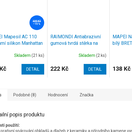
325 Kč
–15 %
I Mapesil AC 110
RAIMONDI Antiabrazivní
MAPEI Ná
ární silikon Manhattan
gumová tvrdá stěrka na
bílý BRE
l
epoxidové spárovací
120x250
Skladem
(21 ks)
Skladem
(2 ks)
hmoty zelená
 Kč
222 Kč
138 Kč
DETAIL
DETAIL
s
Podobné (8)
Hodnocení
Značka
ailní popis produktu
sti použití:
korativní spárování obkladů a dlažeb z keramiky a přírodního kamene v