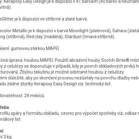
y: Kerapoxy Easy Design je k dispozici v 41 barvách (40 barev a neutrální 
vitná).
litter je k dispozici ve stříbrné a zlaté barvě.
color Metallic je k dispozici v barvě Moonlight (platinová), Sahara (zlatá
ing (stříbrná), Red clay (měděná), Stardust (tmavě stříbrná).
šení: gumovou stěrkou MAPEI.
čná úprava: houbou MAPEI. Použití abrazivní houby Scotch-Brite® místo
y z celulózy se doporučuje v případě, kdy je povrch obkladových prvků h
kturovaný. Zbylou tekutinu je možné odstranit houbou z celulózy.
elmi důležité, aby po skončení procesu nezůstaly na povrchu dlažby neb
adu žádné zbytky Kerapoxy Easy Design viz. technický list.
dovatelnost: 24 měsíců.
řeba
profilu spáry a formátu obkladu. vzorec pro výpočet spotřeby viz, odkaz 
iálový list
ní
í 3 kg.