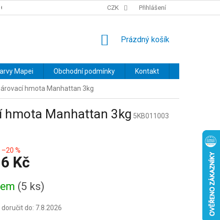
OBCHODNÍ PODMÍNKY
PODMÍNKY OCHRANY OSOBNÍCH ÚDAJŮ
CZK
Přihlášení
NÁKUPNÍ
Prázdný košík
KOŠÍK
barvy Mapei
Obchodní podmínky
Kontakt
Značky
párovací hmota Manhattan 3kg
í hmota Manhattan 3kg
5KB011003
–20 %
16 Kč
dem
(5 ks)
oručit do:
7.8.2026