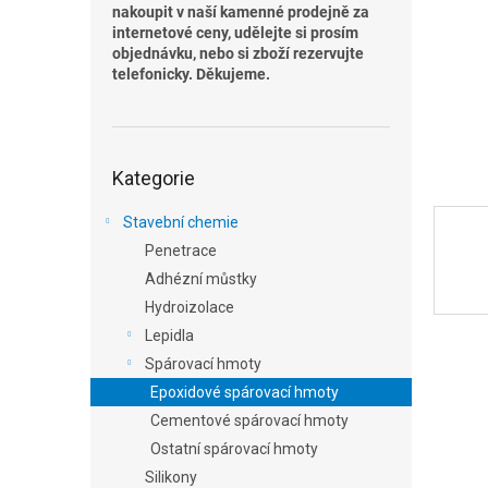
n
nakoupit v naší kamenné prodejně za
e
internetové ceny, udělejte si prosím
l
objednávku, nebo si zboží rezervujte
telefonicky. Děkujeme.
Přeskočit
Kategorie
kategorie
Stavební chemie
Penetrace
Adhézní můstky
Hydroizolace
Lepidla
Spárovací hmoty
Epoxidové spárovací hmoty
Cementové spárovací hmoty
Ostatní spárovací hmoty
Silikony