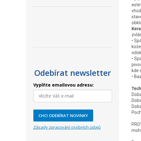
este
vhod
stav
obkl
Kera
zvláš
• Sp
kože
odol
• Sp
pivo
Odebírat newsletter
kde 
• Baz
Vyplňte emailovou adresu:
Tech
Doba
Doba
Doba
Poch
CHCI ODEBÍRAT NOVINKY
PROV
Zásady zpracování osobních údajů
moho