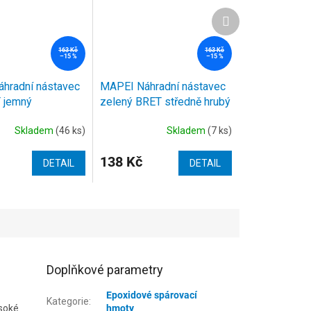
Další
produkt
163 Kč
163 Kč
–15 %
–15 %
hradní nástavec
MAPEI Náhradní nástavec
T jemný
zelený BRET středně hrubý
x20
120x250x20
Skladem
(46 ks)
Skladem
(7 ks)
138 Kč
DETAIL
DETAIL
Doplňkové parametry
Epoxidové spárovací
Kategorie
:
ysoké
hmoty