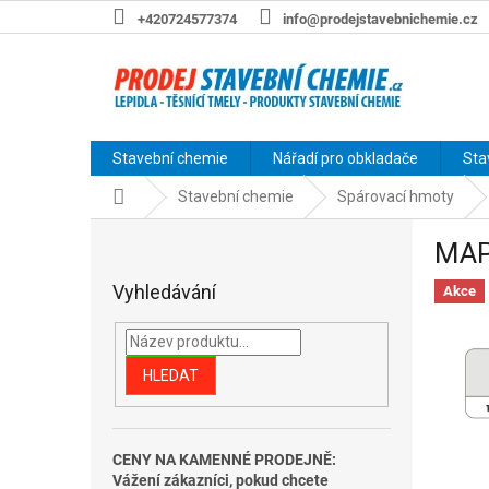
Přejít
+420724577374
info@prodejstavebnichemie.cz
na
obsah
Stavební chemie
Nářadí pro obkladače
Sta
Domů
Stavební chemie
Spárovací hmoty
P
MAP
o
s
Vyhledávání
Akce
t
r
a
n
HLEDAT
n
í
p
CENY NA KAMENNÉ PRODEJNĚ:
a
Vážení zákazníci, pokud chcete