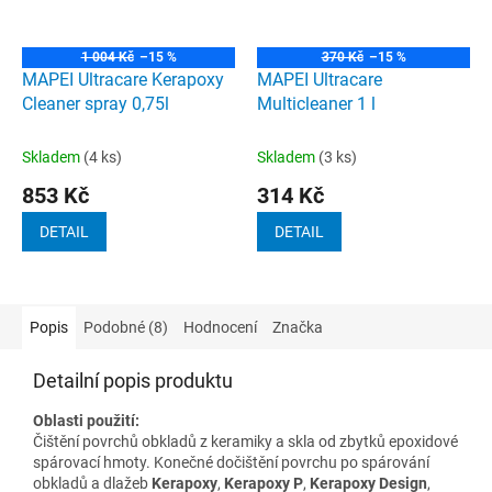
1 004 Kč
–15 %
370 Kč
–15 %
MAPEI Ultracare Kerapoxy
MAPEI Ultracare
Cleaner spray 0,75l
Multicleaner 1 l
Skladem
(4 ks)
Skladem
(3 ks)
853 Kč
314 Kč
DETAIL
DETAIL
Popis
Podobné (8)
Hodnocení
Značka
Detailní popis produktu
Oblasti použití:
Čištění povrchů obkladů z keramiky a skla od zbytků epoxidové
spárovací hmoty. Konečné dočištění povrchu po spárování
obkladů a dlažeb
Kerapoxy
,
Kerapoxy P
,
Kerapoxy Design
,