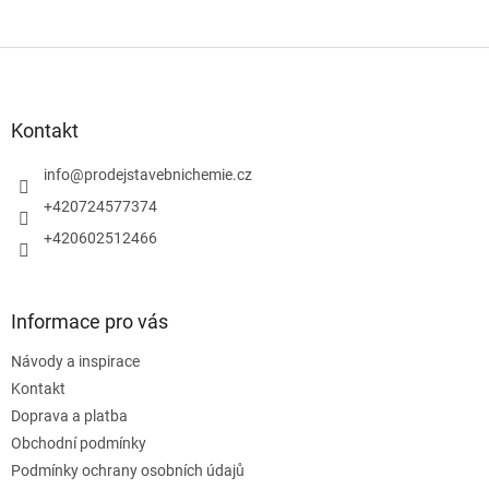
Z
á
p
a
Kontakt
t
í
info
@
prodejstavebnichemie.cz
+420724577374
+420602512466
Informace pro vás
Návody a inspirace
Kontakt
Doprava a platba
Obchodní podmínky
Podmínky ochrany osobních údajů