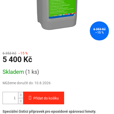
6 353 Kč
–15 %
6 353 Kč
–15 %
5 400 Kč
Měrná
Skladem
(1 ks)
cena:
Můžeme doručit do:
10.8.2026
Přidat do košíku
Speciální čisticí přípravek pro epoxidové spárovací hmoty.