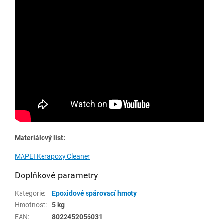
Materiálový list:
MAPEI Kerapoxy Cleaner
Doplňkové parametry
Kategorie
:
Epoxidové spárovací hmoty
Hmotnost
:
5 kg
EAN
:
8022452056031