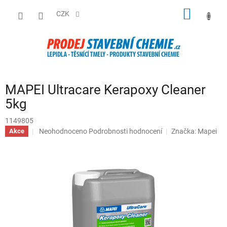
Přejít
NÁKUP
na
CZK
obsah
KOŠÍK
MAPEI Ultracare Kerapoxy Cleaner
5kg
1149805
Průměrné
Neohodnoceno
Podrobnosti hodnocení
Značka:
Mapei
Akce
hodnocení
produktu
je
0,0
z
5
hvězdiček.