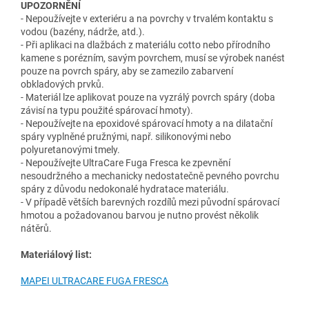
UPOZORNĚNÍ
- Nepoužívejte v exteriéru a na povrchy v trvalém kontaktu s
vodou (bazény, nádrže, atd.).
- Při aplikaci na dlažbách z materiálu cotto nebo přírodního
kamene s porézním, savým povrchem, musí se výrobek nanést
pouze na povrch spáry, aby se zamezilo zabarvení
obkladových prvků.
- Materiál lze aplikovat pouze na vyzrálý povrch spáry (doba
závisí na typu použité spárovací hmoty).
- Nepoužívejte na epoxidové spárovací hmoty a na dilatační
spáry vyplněné pružnými, např. silikonovými nebo
polyuretanovými tmely.
- Nepoužívejte UltraCare Fuga Fresca ke zpevnění
nesoudržného a mechanicky nedostatečně pevného povrchu
spáry z důvodu nedokonalé hydratace materiálu.
- V případě větších barevných rozdílů mezi původní spárovací
hmotou a požadovanou barvou je nutno provést několik
nátěrů.
Materiálový list:
MAPEI ULTRACARE FUGA FRESCA