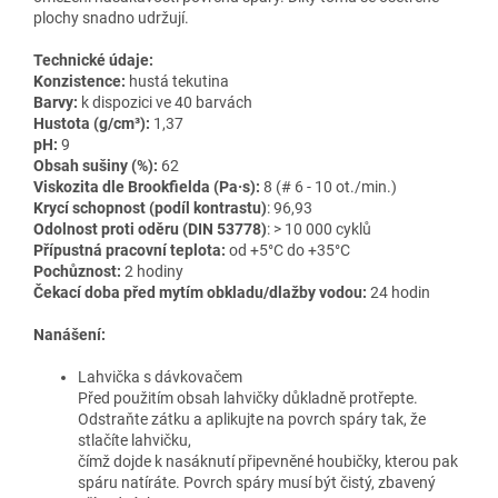
plochy snadno udržují.
Technické údaje:
Konzistence:
hustá tekutina
Barvy:
k dispozici ve 40 barvách
Hustota (g/cm³):
1,37
pH:
9
Obsah sušiny (%):
62
Viskozita dle Brookfielda (Pa·s):
8 (# 6 - 10 ot./min.)
Krycí schopnost (podíl kontrastu)
: 96,93
Odolnost proti oděru (DIN 53778)
: > 10 000 cyklů
Přípustná pracovní teplota:
od +5°C do +35°C
Pochůznost:
2 hodiny
Čekací doba před mytím obkladu/dlažby vodou:
24 hodin
Nanášení:
Lahvička s dávkovačem
Před použitím obsah lahvičky důkladně protřepte.
Odstraňte zátku a aplikujte na povrch spáry tak, že
stlačíte lahvičku,
čímž dojde k nasáknutí připevněné houbičky, kterou pak
spáru natíráte. Povrch spáry musí být čistý, zbavený