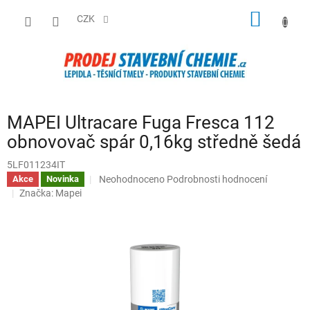
Přejít
NÁKUP
na
CZK
obsah
KOŠÍK
MAPEI Ultracare Fuga Fresca 112
obnovovač spár 0,16kg středně šedá
5LF011234IT
Průměrné
Neohodnoceno
Podrobnosti hodnocení
Akce
Novinka
hodnocení
Značka:
Mapei
produktu
je
0,0
z
5
hvězdiček.