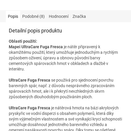
Popis
Podobné (8)
Hodnocení
Značka
Detailní popis produktu
Oblasti použití:
Mapei
UltraCare Fuga Fresca
je nátěr připravený k
okamžitému použití, který umožňuje jednoduchým a rychlým
způsobem oživení, úpravu a obnovu původní barvy
cementových spárovacích hmot v obkladech a dlažbě v
interiéru.
UltraCare Fuga Fresca
se používá pro sjednocení povrchu
barevných spár, např. z důvodu nesprávného zpracováním
spárovacích hmot, ale i k překrytí nevzhledných skvrn
způsobených dlouhodobým používáním ploch.
UltraCare Fuga Fresca
je nátěrová hmota na bázi akrylových
pryskyřic ve vodní disperzi s obsahem polymerů, která díky
svým výjimečným vlastnostem a své vynikající krycí schopnosti
umožňuje dosáhnout jednotného barevného vzhledu a
omezení nasákavosti povrchu spáry. Díky tomu se ošetřené