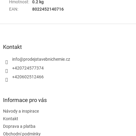
Hmotnost
:
0.2 kg
EAN
:
8022452140716
Z
á
p
a
Kontakt
t
í
info
@
prodejstavebnichemie.cz
+420724577374
+420602512466
Informace pro vás
Návody a inspirace
Kontakt
Doprava a platba
Obchodní podmínky