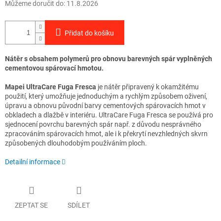
Můžeme doručit do:
11.8.2026
Přidat do košíku
Nátěr s obsahem polymerů pro obnovu barevných spár vyplněných
cementovou spárovací hmotou
.
Mapei
UltraCare Fuga Fresca
je nátěr připravený k okamžitému
použití, který umožňuje jednoduchým a rychlým způsobem oživení,
úpravu a obnovu původní barvy cementových spárovacích hmot v
obkladech a dlažbě v interiéru. UltraCare Fuga Fresca se používá pro
sjednocení povrchu barevných spár např. z důvodu nesprávného
zpracováním spárovacích hmot, ale i k překrytí nevzhledných skvrn
způsobených dlouhodobým používáním ploch.
Detailní informace
ZEPTAT SE
SDÍLET