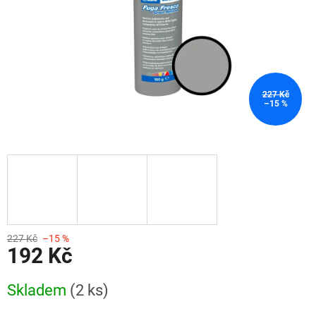
227 Kč
–15 %
227 Kč
–15 %
192 Kč
Měrná
Skladem
(2 ks)
cena: