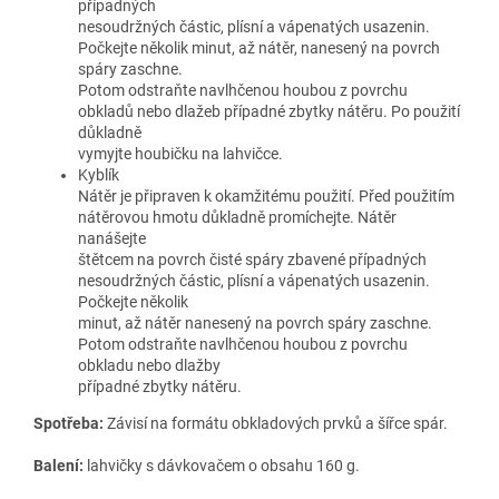
případných
nesoudržných částic, plísní a vápenatých usazenin.
Počkejte několik minut, až nátěr, nanesený na povrch
spáry zaschne.
Potom odstraňte navlhčenou houbou z povrchu
obkladů nebo dlažeb případné zbytky nátěru. Po použití
důkladně
vymyjte houbičku na lahvičce.
Kyblík
Nátěr je připraven k okamžitému použití. Před použitím
nátěrovou hmotu důkladně promíchejte. Nátěr
nanášejte
štětcem na povrch čisté spáry zbavené případných
nesoudržných částic, plísní a vápenatých usazenin.
Počkejte několik
minut, až nátěr nanesený na povrch spáry zaschne.
Potom odstraňte navlhčenou houbou z povrchu
obkladu nebo dlažby
případné zbytky nátěru.
Spotřeba:
Závisí na formátu obkladových prvků a šířce spár.
Balení:
lahvičky s dávkovačem o obsahu 160 g.