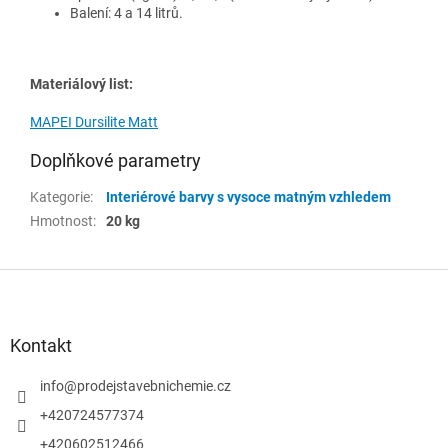
Balení: 4 a 14 litrů.
Materiálový list:
MAPEI Dursilite Matt
Doplňkové parametry
Kategorie
:
Interiérové barvy s vysoce matným vzhledem
Hmotnost
:
20 kg
Z
á
p
a
Kontakt
t
í
info
@
prodejstavebnichemie.cz
+420724577374
+420602512466