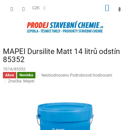
Přejít
NÁKUP
na
CZK
obsah
KOŠÍK
MAPEI Dursilite Matt 14 litrů odstín
85352
7074/85352
Průměrné
Neohodnoceno
Podrobnosti hodnocení
Akce
Novinka
hodnocení
Značka:
Mapei
produktu
je
0,0
z
5
hvězdiček.