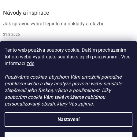
Návody a inspirace
Jak správně vybrat lepidlo na obklady a dlažbu
31.3.2025
Jak vybrat spárovací hmotu
Tento web používá soubory cookie. Dalším procházením
26.9.2024
tohoto webu vyjadřujete souhlas s jejich používáním.. Více
informací
zde
.
Používáme cookies, abychom Vám umožnili pohodlné
prohlížení webu a díky analýze provozu webu neustále
zlepšovali jeho funkce, výkon a použitelnost. Díky
souborům cookie Vám také můžeme nabídnou
personalizovaný obsah, který Vás zajímá.
Vytvořil Shoptet
Nastavení
Copyright 2026
ProdejStavebniChemie.cz
. Všechna práva