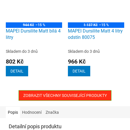
944 Kč
–15 %
1 137 Kč
–15 %
MAPEI Dursilite Matt bílá 4
MAPEI Dursilite Matt 4 litry
litry
odstín 80075
Skladem do 3 dnů
Skladem do 3 dnů
802 Kč
966 Kč
DETAIL
DETAIL
ZOBRAZIT VŠECHNY SOUVISEJÍCÍ PRODUKTY
Popis
Hodnocení
Značka
Detailní popis produktu