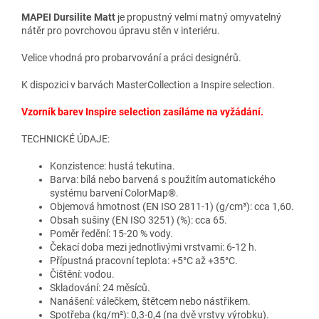
MAPEI Dursilite Matt
je p
ropustný velmi matný omyvatelný
nátěr pro povrchovou úpravu stěn v interiéru.
Velice vhodná pro probarvování a práci designérů.
K dispozici v barvách MasterCollection a Inspire selection.
Vzorník barev Inspire selection zasíláme na vyžádání.
TECHNICKÉ ÚDAJE:
Konzistence: hustá tekutina.
Barva: bílá nebo barvená s použitím automatického
systému barvení ColorMap®.
Objemová hmotnost (EN ISO 2811-1) (g/cm³): cca 1,60.
Obsah sušiny (EN ISO 3251) (%): cca 65.
Poměr ředění: 15-20 % vody.
Čekací doba mezi jednotlivými vrstvami: 6-12 h.
Přípustná pracovní teplota: +5°C až +35°C.
Čištění: vodou.
Skladování: 24 měsíců.
Nanášení: válečkem, štětcem nebo nástřikem.
Spotřeba (kg/m²): 0,3-0,4 (na dvě vrstvy výrobku).