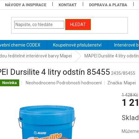
NÁVODY A INSPIRACE
KONTAKT
DOPRAVA A PLATBA
HLEDAT
vební chemie CODEX
Koupelnové příslušenství
Interiérové 
ou ředitelné interiérové barvy Mapei
MAPEI Dursilite 4 litry odstí
I Dursilite 4 litry odstín 85455
2435/85455
Průměrné
Neohodnoceno
Podrobnosti hodnocení
Značka:
Mapei
Novinka
hodnocení
produktu
1 428 Kč
1 2
je
0,0
z
Měrná
Sklad
5
cena:
hvězdiček.
Můžeme d