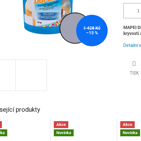
MAPEI Du
1 428 Kč
–15 %
kryvostí 
Detailní
TISK
sející produkty
Akce
Akce
nka
Novinka
Novinka