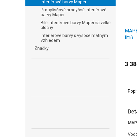
interiérové barvy Mapei
Protiplísňové prodyšné interiérové
barvy Mapei
Bílé interiérové barvy Mapei na velké
plochy
MAPEI
Interiérové barvy s vysoce matným
litrů
vzhledem
Značky
3 38
Popi
Det
MAPE
Vodo