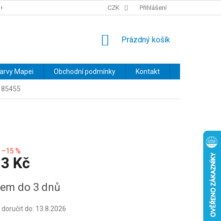
OBCHODNÍ PODMÍNKY
PODMÍNKY OCHRANY OSOBNÍCH ÚDAJŮ
CZK
Přihlášení
NÁKUPNÍ
Prázdný košík
KOŠÍK
barvy Mapei
Obchodní podmínky
Kontakt
Značky
n 85455
–15 %
13 Kč
em do 3 dnů
oručit do:
13.8.2026