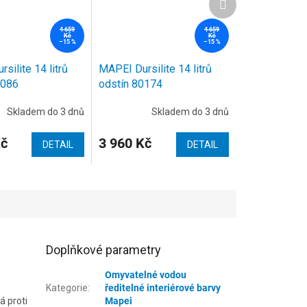
produkt
4 659
4 659
Kč
Kč
–15 %
–15 %
silite 14 litrů
MAPEI Dursilite 14 litrů
0086
odstín 80174
Skladem do 3 dnů
Skladem do 3 dnů
Kč
3 960 Kč
DETAIL
DETAIL
Doplňkové parametry
Omyvatelné vodou
Kategorie
:
ředitelné interiérové barvy
á proti
Mapei