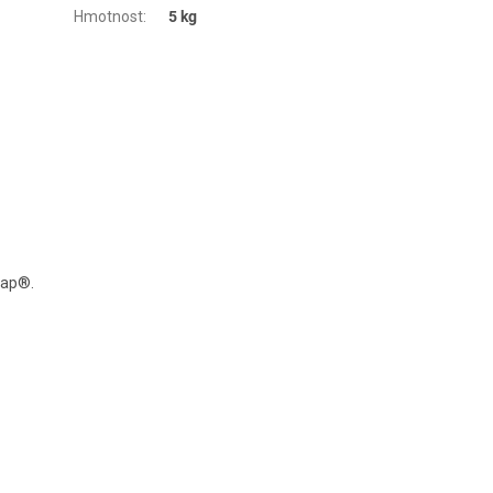
Hmotnost
:
5 kg
Map®.