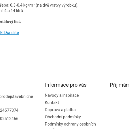
řeba: 0,3-0,4 kg/m² (na dvě vrstvy výrobku).
í: 4 a 14 litrů.
riálový list:
I Dursilite
Informace pro vás
Přijímám
Návody a inspirace
prodejstavebniche
z
Kontakt
Doprava a platba
24577374
Obchodní podmínky
02512466
Podmínky ochrany osobních