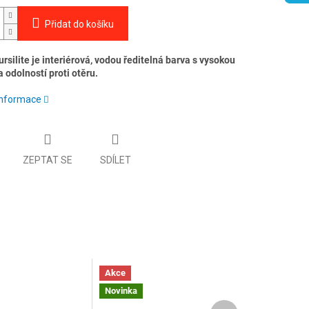
Přidat do košíku
rsilite je interiérová, vodou ředitelná barva s vysokou
a odolností proti otěru.
 informace
ZEPTAT SE
SDÍLET
Akce
Novinka
Další