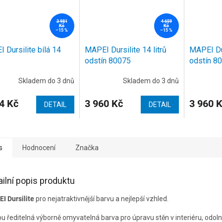
3 981
4 659
Kč
Kč
–15 %
–15 %
 Dursilite bílá 14
MAPEI Dursilite 14 litrů
MAPEI Dur
odstín 80075
odstín 8
Skladem do 3 dnů
Skladem do 3 dnů
4 Kč
3 960 Kč
3 960 
DETAIL
DETAIL
s
Hodnocení
Značka
ailní popis produktu
I Dursilite
pro nejatraktivnější barvu a nejlepší vzhled.
u ředitelná výborně omyvatelná barva pro úpravu stěn v interiéru, odoln