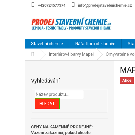
Přejít
+420724577374
info@prodejstavebnichemie.cz
na
obsah
Stavební chemie
Nářadí pro obkladače
Sta
Domů
Interiérové barvy Mapei
Omyvatelné vod
P
MAPE
o
s
Vyhledávání
Akce
t
r
a
n
HLEDAT
n
í
p
CENY NA KAMENNÉ PRODEJNĚ:
a
Vážení zákazníci, pokud chcete