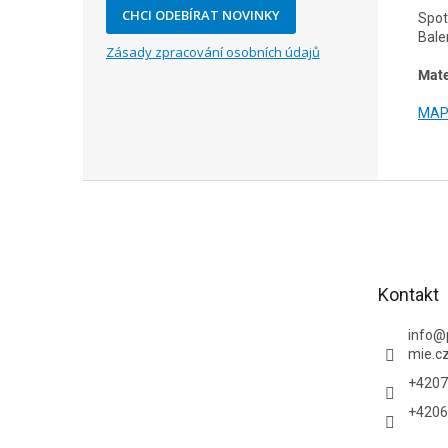
CHCI ODEBÍRAT NOVINKY
Spot
Balen
Zásady zpracování osobních údajů
Mate
MAPE
Z
á
p
a
t
Kontakt
í
info
@
mie.c
+4207
+4206