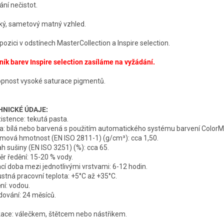
ání nečistot.
ký, sametový matný vzhled.
spozici v odstínech MasterCollection a Inspire selection.
ník barev Inspire selection zasíláme na vyžádání.
pnost vysoké saturace pigmentů.
HNICKÉ ÚDAJE:
istence: tekutá pasta.
a: bílá nebo barvená s použitím automatického systému barvení Color
mová hmotnost (EN ISO 2811-1) (g/cm³): cca 1,50.
h sušiny (EN ISO 3251) (%): cca 65.
r ředění: 15-20 % vody.
cí doba mezi jednotlivými vrstvami: 6-12 hodin.
ustná pracovní teplota: +5°C až +35°C.
ní: vodou.
dování: 24 měsíců.
kace: válečkem, štětcem nebo nástřikem.