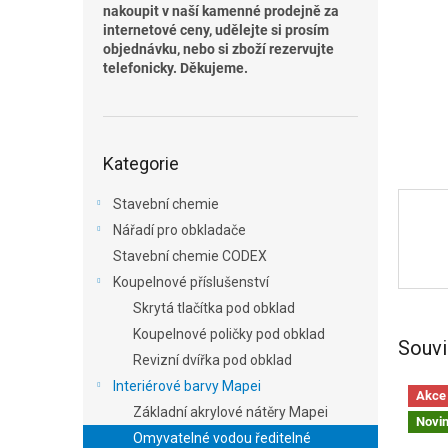
n
nakoupit v naší kamenné prodejně za
e
internetové ceny, udělejte si prosím
l
objednávku, nebo si zboží rezervujte
telefonicky. Děkujeme.
Přeskočit
Kategorie
kategorie
Stavební chemie
Nářadí pro obkladače
Stavební chemie CODEX
Koupelnové příslušenství
Skrytá tlačítka pod obklad
Koupelnové poličky pod obklad
Souvi
Revizní dvířka pod obklad
Interiérové barvy Mapei
Akce
Základní akrylové nátěry Mapei
Novi
Omyvatelné vodou ředitelné