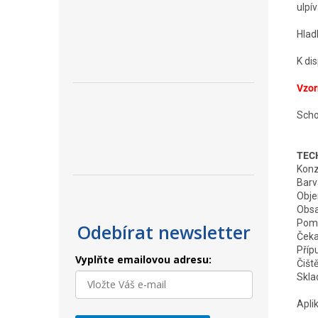
ulpív
Hlad
K di
Vzor
Scho
TEC
Konz
Barv
Obje
Obsa
Pomě
Odebírat newsletter
Čeka
Příp
Vyplňte emailovou adresu:
Čiště
Skla
Apli