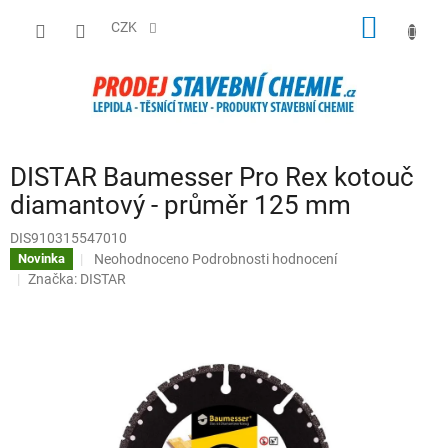
Přejít
NÁKUP
na
CZK
obsah
KOŠÍK
DISTAR Baumesser Pro Rex kotouč
diamantový - průměr 125 mm
DIS910315547010
Průměrné
Neohodnoceno
Podrobnosti hodnocení
Novinka
hodnocení
Značka:
DISTAR
produktu
je
0,0
z
5
hvězdiček.