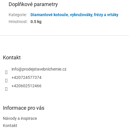
Doplňkové parametry
Kategorie
:
Diamantové kotouče, vykružováky, frézy a vrtáky
Hmotnost
:
0.5 kg
Z
á
p
a
Kontakt
t
í
info
@
prodejstavebnichemie.cz
+420724577374
+420602512466
Informace pro vás
Návody a inspirace
Kontakt