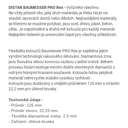
DISTAR BAUMESSER PRO Rex -
Vyřízněte všechno.
Ne vždy přesně víte, jaký druh materiálu je třeba řezat na
stavbě, opravách domů nebo dílnách. Nejčastějšími materiály,
se kterými se musíme potýkat, jsou ocel, dřevo, plast, beton,
cihla. Je nepohodlné a drahé mít kotouče pro každý materiál.
Nejlepším řešením je univerzální čepel pro všechny příležitosti.
Flexibilita kotoučů Baumesser PRO Rex je zajištěna jejich
výrobní technologií vakuového slinování. Diamantová zrna
jsou fixována silnou kovovou vazbou v jedné vrstvě. Během
procesu řezání existuje mnoho dobře otevřených diamantů s
ostrými řeznými hranami současně. Kotouče řežou jakýkoli
materiál velmi rychle stabilní vysokou rychlostí.
Kotouče jsou dodávány s vnějším průměrem 125 mm s vrtáním
22,2 mm pro úhlové brusky.
Technické údaje 
:
- Průměr: 125 mm
- Průměr otvoru: 22,23 mm
- 
Tloušťka diamantové vrstvy: 2,5 mm
- Zařízení: úhlová bruska